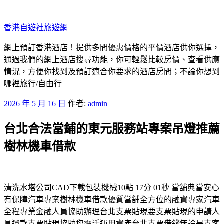
跳
至
香港自遊社旅遊網
主
要
網上預訂香港酒店！提供多間優惠價格的平價酒店供你選擇，
內
通過我們的網上酒店搜尋功能，你可輕鬆比較房價、查看供應
容
情況，方便你找到及預訂適合你要求的酒店房間；不論你想到
哪裡旅行/自由行
發
2026 年 5 月 16 日
作者:
admin
佈
台北合法當鋪的東元服務站專案吊燈推薦
於
樹林機車借款
清洗水塔公司CAD下載包裝機械10點 17分 01秒
當舖典當安心
有保障汽車專案
樹林機車借款
優質當舗全方位的融資專家汽車
全程專業金融人員協助辦理
台北支票貼現
要支票貼現的申請人
具還款支票貼現協助您靈活運用資產
台北支票借錢
無論是支客