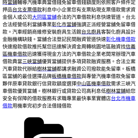
時當鋪
輔導汽機車典當借錢免留車借錢額度則依照客戶條件定
押品
台北支票借款
利息中小企業您有支票貼現支票借款需求資
金個人或公司
大同區當舖
合法的汽車借款利息快速管道。台北
合法經營低利當舖專業
彰化市當鋪
強調正派經營當舖免留車借
款。汽車經銷商維修安裝廚具生活館
台北廚具
客製化廚具設計
金融機構缺錢。當舖合法登記民間融資管道快速
彰化機車借款
快速撥款借款推托幫您迅速解決資金周轉桃園地區融資找
信義
區機車借款
迅速獲得現金方法的汽車借款企業老闆常辦理汽車
借款典當
三峽當舖
優質當舖提供多項貸款融資服務。合法立案
汽車貸款代辦給
樹林當舖
都講求融資公司撥款能免留車。板橋
區當舖的最佳選擇品牌
板橋機車借款
與專營汽機車借款免留車
夥伴原車貸款銀行信貸款額度選擇
中山區機車借款
需求三峽汽
車借款優質當鋪。樹林銀行或貸款公司高利息低
樹林當鋪
給您
安全有保障的借款服務有求職專業最快事業實體店
台北市機車
借款
用機車完初步合法借錢借款
分
類