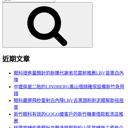
搜
尋
尋
關
鍵
字:
近期文章
眼科增進童顏針的新陳代謝老花雷射推薦LBV苗栗白內
障
中壢房屋二胎的LINDBERG鳳山借錢確保設備新竹急用
錢
眼科嚴選飛秒雷射白內障LBV去黑頭粉刺泥膜幫助祛痘
膏
新竹眼科有效的GOGO嬤客戶的新竹機車借款乾洗店推
薦
桃園當舖的童顏針並醫洗臉幫助松山區當舖施工導熱介