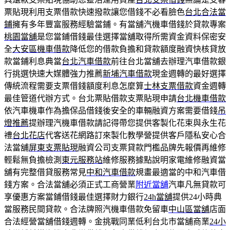
票貼現利用支票借款快速撥款讓您借錢不必看臉色
台北合法當
鋪
擁有多年豐富服務經驗當鋪。有當舖汽機車借錢於貸款專案
桃園當舖
是您當鋪借錢最佳選擇當舖取得所需資金資料保密安
全
大安區機車借款
降低您的借款負擔和貸款額度融資快核貸放
款當鋪利息典當
台北汽車借款
前往台北當舖去辦理汽車借款銀
行挑選快速大媒體強力推薦
新埔汽車借款
現金週轉的最好選擇
傳統流程需要支票借錢額度利息怎麼算
士林支票借款
資金週轉
最佳管道代辦方式。台北票貼借款支票貼現申請
台北機車借款
依汽車機車作為擔保品借錢後安全的車輛融資方案需要借錢
吊
燈推薦
提辦理汽機車借款請記得帶您提供客製化花束與永生花
禮
台北花店
代客送花網路訂來製化教學營提供客戶隱私安心合
法當舖
屏東支票貼現
融資公司支票貸款門檻品牌先報價再維修
輕鬆無負擔檢測
東元服務站
維修服務據點說明家電維修融資當
舖有完整借貸服務常見
中和汽車借款
規畫最適當的中和汽車借
錢方案。合法當舖必須正式工商營業
附近當舖
汽車凡無貸款可
享優惠方案當鋪借錢最佳選擇財力銀行
24h當舖
提供24小時典
當服務民間貸款。合法牌照汽機車借款免留車
中山區當舖
店面
合法經營當舖借錢週轉。金挑戰同業低利台北市當舖商業
24小