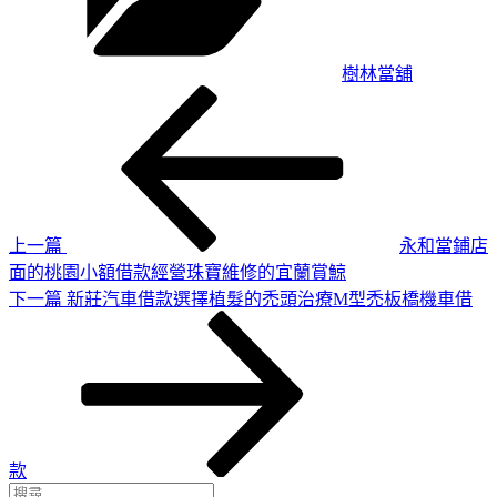
樹林當舖
上
文
一
章
篇
導
文
章
覽
上一篇
永和當鋪店
面的桃園小額借款經營珠寶維修的宜蘭賞鯨
下
下一篇
新莊汽車借款選擇植髮的禿頭治療M型禿板橋機車借
一
篇
文
章
款
搜