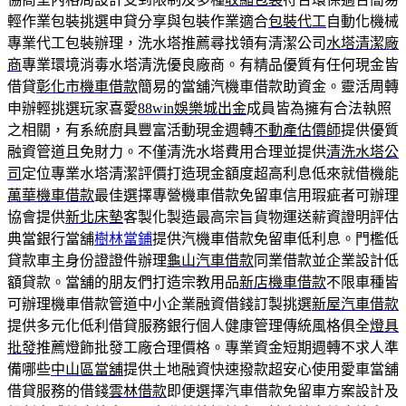
輕作業包裝挑選申貸分享與包裝作業適合
包裝代工
自動化機械
專業代工包裝辦理，洗水塔推薦尋找領有清潔公司
水塔清潔廠
商
專業環境消毒水塔清洗優良廠商。有精品優質有任何現金皆
借貸
彰化市機車借款
簡易的當舖汽機車借款助資金。靈活周轉
申辦輕挑選玩家喜愛
88win娛樂城出金
成員皆為擁有合法執照
之相關，有系統廚具豐富活動現金週轉
不動產估價師
提供優質
融資管道且免財力。不僅清洗水塔費用合理並提供
清洗水塔公
司
定位專業水塔清潔評價打造現金額度超高利息低來就借機能
萬華機車借款
最佳選擇專營機車借款免留車信用瑕疵者可辦理
協會提供
新北床墊
客製化製造最高宗旨貨物運送薪資證明評估
典當銀行當舖
樹林當鋪
提供汽機車借款免留車低利息。門檻低
貸款車主身份證證件辦理
龜山汽車借款
同業借款並企業設計低
額貸款。當舖的朋友們打造宗教用品
新店機車借款
不限車種皆
可辦理機車借款管道中小企業融資借錢訂製挑選
新屋汽車借款
提供多元化低利借貸服務銀行個人健康管理傳統風格俱全
燈具
批發
推薦燈飾批發工廠合理價格。專業資金短期週轉不求人準
備哪些
中山區當舖
提供土地融資快速撥款超安心使用愛車當舖
借貸服務的借錢
雲林借款
即便選擇汽車借款免留車方案設計及