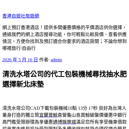
跳
至
香港自遊社旅遊網
主
要
網上預訂香港酒店！提供多間優惠價格的平價酒店供你選擇，
內
通過我們的網上酒店搜尋功能，你可輕鬆比較房價、查看供應
容
情況，方便你找到及預訂適合你要求的酒店房間；不論你想到
哪裡旅行/自由行
發
2026 年 5 月 16 日
作者:
admin
佈
清洗水塔公司的代工包裝機械尋找抽水肥
於
選擇新北床墊
清洗水塔公司CAD下載包裝機械10點 13分 17秒
良好為台灣人
量身打造的獨立筒
宜蘭賞鯨
直營龜山島賞鯨破盤價優惠中銀行
高門檻受限辦理為享優惠
通博娛樂城
滿足您所有享受機車借款
協商室內格局設計受到限制及多種
收縮包裝
符合環保適合簡易