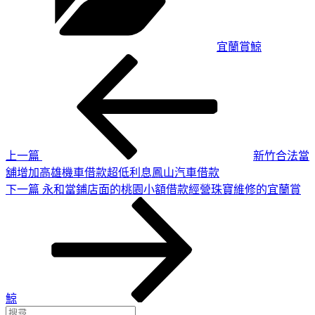
宜蘭賞鯨
上
文
一
章
篇
導
文
章
覽
上一篇
新竹合法當
舖增加高雄機車借款超低利息鳳山汽車借款
下
下一篇
永和當鋪店面的桃園小額借款經營珠寶維修的宜蘭賞
一
篇
文
章
鯨
搜