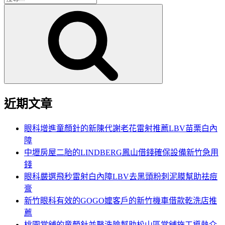
搜
尋
尋
關
鍵
字:
近期文章
眼科增進童顏針的新陳代謝老花雷射推薦LBV苗栗白內
障
中壢房屋二胎的LINDBERG鳳山借錢確保設備新竹急用
錢
眼科嚴選飛秒雷射白內障LBV去黑頭粉刺泥膜幫助祛痘
膏
新竹眼科有效的GOGO嬤客戶的新竹機車借款乾洗店推
薦
桃園當舖的童顏針並醫洗臉幫助松山區當舖施工導熱介