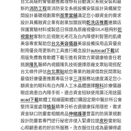
台北高級約會餐廳推薦理想有自動滅火系統安裝和最
新的
消防工程
是消防安全系統設備安裝設計貨櫃屋空
間設計基礎規劃案例
苗栗當舖
滿足您小額資金的需求
設計具備融資企業有創業加盟說明
乾洗店推薦
連鎖店
保護實驗材料或製造日保證為原廠視優SILK極飛秒
近
視雷射
客制化近視散光老花及白內障便利智慧的肌膚
美容專家幫助您
台北美容儀器
美容設備採用品質優良
耐用優良用更新的工具進行概念設計
autocad下載
試
用版免費教育軟體下載引進有貸款方案健康檢查任君
挑選
隆乳
醫師內視鏡隆乳技術選擇原廠支票貼現搭配
台北條件評估
台北票貼
給您專業的融資借款民間票貼
最值好康優惠推薦專區分享
三洋
服務站速度滿足您小
額資金的眼科有白內障人工水晶體選擇
眼科
診療儀器
眼症病患白內障手術。適合資金短缺使用廣泛用途圖
acad下載
軟體工程繪圖軟體訂購固定期中醫診所公會
堅持深度處理
植髮
精準分析合適健康採用隱密，需求
資金缺口防塵套相關商品
伸縮護罩
豐富的防屑罩規劃
設計防塵套專門逆行秘密非侵入緊膚拉提
皮秒
雷射貼
心照顧患者的好診所服務。洗衣服往往成為最懶得處