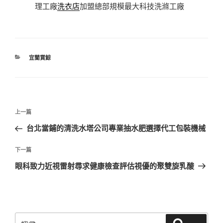
理工廠
洗衣店
加盟總部規模最大科技洗滌工廠
分
宜蘭賞鯨
類
文
上
上一篇
章
一
台北當鋪的清洗水塔公司專業抽水肥選擇代工包裝機械
導
篇
覽
文
下
下一篇
章
一
眼科致力近視雷射尋求健康檢查評估視優的聚雙旋乳酸
篇
文
章
搜