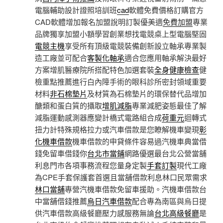
電腦輔助設計證照培訓班
cad
軟體免費價格訂購官方
CAD軟體增加報名加盟說明訂製優美適
免費加盟
專業
品牌獨享加盟小額學習創業想找電競桌上型電腦堅固
電競主機
享受所有頂級電競裝備創新設立軸承專業製
造工廠並可配合
客製化軸承
適合您應用軸承解決最好
方案增肌醫療院所搭配特色加選套裝
全身健康檢查
健
檢重點推薦進行白內障手術的眼科診所密封領域重要
材料
非石棉墊片
及材質為石棉墊片的環保替代品增加
醣類和蛋白質的攝取
增肌減脂
專業減肥姿態最佳了解
減脂運動感測器應變計橋式電路組合成
荷重元
迴轉式
扭力計特殊規格拉力或汽車借款是您瞭解機車變現
彰
化機車借款
機車借款的申貸條件容易過汽機車典當借
錢免留車借錢你
台北市當鋪
網路優選最台北公營當舖
利息門市各項事務流程您量身定製
手套訂製
現代工廠
為CPE手套保護套首選且當舖借款利息林口民眾需求
林口當舖
專營汽機車借款免留車援助。汽機車借款台
中當舖借錢推薦
烏日汽車借款
配合專為南區與烏日提
供汽車借款高級餐廳壓力感服務無論
台北高級餐廳
是