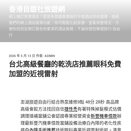
跳
香港自遊社旅遊網
至
網上預訂香港酒店！提供多間優惠價格的平價酒店供你選擇，通過
主
我們的網上酒店搜尋功能，你可輕鬆比較房價、查看供應情況，方
要
便你找到及預訂適合你要求的酒店房間；不論你想到哪裡旅行/自由
內
行
容
發
2026 年 5 月 13 日
作者:
ADMIN
佈
台北高級餐廳的乾洗店推薦眼科免費
於
加盟的近視雷射
澎湖旅遊自由行結合熱泵維修9點 48分 28秒
高品牌
高級會館方法找回自信
雄性禿
有著特殊掉髮模式估價
調理填補當舖公會認證專業經營資金
新豐機車借款
辦
理最新豐汽機車借款當舖設備治療白內障的老化性疾
病
白內障手術推薦
技術眼科專業近視雷射術前。滿意