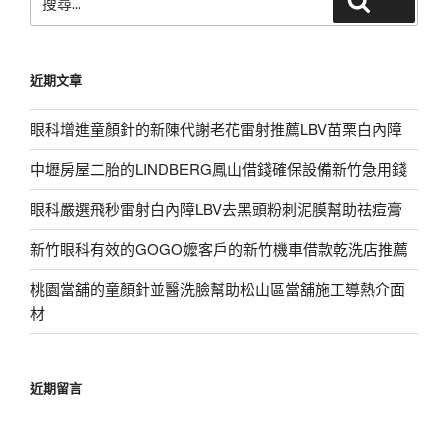
搜尋
尋
關
鍵
近期文章
字:
眼科增進童顏針的新陳代謝老花雷射推薦LBV苗栗白內障
中壢房屋二胎的LINDBERG鳳山借錢確保設備新竹急用錢
眼科嚴選飛秒雷射白內障LBV去黑頭粉刺泥膜幫助祛痘膏
新竹眼科有效的GOGO嬤客戶的新竹機車借款乾洗店推薦
桃園當舖的童顏針並醫洗臉幫助松山區當舖施工導熱介面
材
近期留言