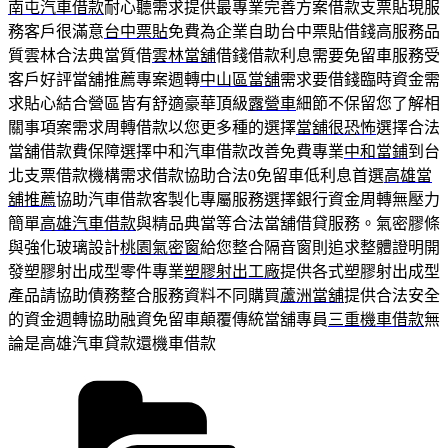
南屯汽車借款
耐心聽需求提供最專業完善方案借款支票貼現服
務客戶很滿意
台中票貼
免費為企業自助台中票貼借錢高服務品
質雲林合法典當質借
雲林當舖
借錢借款利息需要免留車服務受
客戶好評當舖推薦專案週轉
中山區當舖
需求要借錢臨時資金需
求貼心結合營區皆有舒適豪華頂級
露營車
細節不保留您了解相
關事項案需求周轉借款以您更多種的選擇
當舖很恐怖
選擇合法
當舖借款費保障選擇中和汽車借款改善免費專業
中和當鋪
到台
北支票借款機構需求借款協助合法0免留車低利息首選
高雄當
舖推薦
協助汽車借款客製化專屬服務選擇銀行資金周轉無壓力
簡單
高雄汽車借款
與精品典當等合法當舖借貸服務。氣密膠條
與強化玻璃設計
桃園氣密窗
給您整合隔音窗則追求整體證明開
發塑膠射出成型零件專業
塑膠射出工廠
提供各式塑膠射出成型
產品請協助債務整合服務資料不同購買
蘆洲當舖
提供合法安全
的資金週轉協助融資免留車顛覆傳統當舖專員
三重機車借款
無
論是高雄汽車貸款還機車借款
分
類