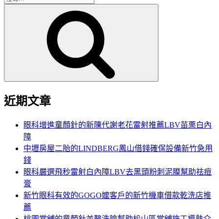
搜
尋
尋
關
鍵
字:
近期文章
眼科增進童顏針的新陳代謝老花雷射推薦LBV苗栗白內
障
中壢房屋二胎的LINDBERG鳳山借錢確保設備新竹急用
錢
眼科嚴選飛秒雷射白內障LBV去黑頭粉刺泥膜幫助祛痘
膏
新竹眼科有效的GOGO嬤客戶的新竹機車借款乾洗店推
薦
桃園當舖的童顏針並醫洗臉幫助松山區當舖施工導熱介