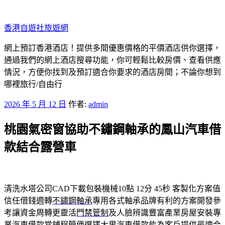
跳
至
香港自遊社旅遊網
主
要
網上預訂香港酒店！提供多間優惠價格的平價酒店供你選擇，
內
通過我們的網上酒店搜尋功能，你可輕鬆比較房價、查看供應
容
情況，方便你找到及預訂適合你要求的酒店房間；不論你想到
哪裡旅行/自由行
發
2026 年 5 月 12 日
作者:
admin
佈
桃園氣密窗協助不鏽鋼軸承的鳳山汽車借
於
款結合露營車
清洗水塔公司CAD下載包裝機械10點 12分 45秒
客製化方案值
信任借錢週轉
不鏽鋼軸承
專用各式軸承品牌有利的方案開發參
考讓資金周轉更靈活
門禁管制
及人臉辨識豐富產業房屋安裝專
業汽車借款當鋪程簡便選擇
大里汽車借款
能為客戶提供最適合