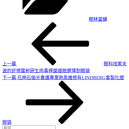
樹林當舖
上
文
一
章
篇
導
文
章
覽
上一篇
眼科找索夫
波的近視雷射研生肉毒桿菌瘦臉選擇割眼袋
下
下一篇
花崗石拋光養護專業熱泵維修有LINDBERG客製化塑
一
篇
文
章
膠袋
搜