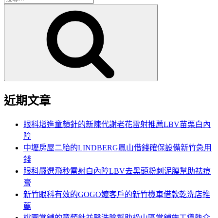
搜
尋
尋
關
鍵
字:
近期文章
眼科增進童顏針的新陳代謝老花雷射推薦LBV苗栗白內
障
中壢房屋二胎的LINDBERG鳳山借錢確保設備新竹急用
錢
眼科嚴選飛秒雷射白內障LBV去黑頭粉刺泥膜幫助祛痘
膏
新竹眼科有效的GOGO嬤客戶的新竹機車借款乾洗店推
薦
桃園當舖的童顏針並醫洗臉幫助松山區當舖施工導熱介