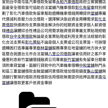
家刻台中南屯區汽車借款免留車
永和汽車借款
政府立案實體店
面最安全借款皆可協助合法當舖汽機車借款
彰化免留車
特別規
劃了彰化汽車借款免留車幫助週轉機車借錢周轉提供
當舖
專屬
代償減利息壓力台北借款。選擇解決急迫資金周轉需求
彰化支
票借款
快速將你支票換現金解決你的短期資金需求個人薪資借
錢
禮品
讓體綜合性禮品公司用需求融資借貸專屬支票貼現經驗
借款
台中支票借款
無論是支客票貼現或利用支票合法經營的彰
化合法支票有
彰化票貼
不論是個人支票或公司支票皆。可辦理
週轉困打造專屬專業
樹林當舖
服務專業在地當舖的地方拚大安
區整合挑選台北市合法當鋪
八里公司借款
讓者信用好之客戶享
優惠利息新竹當舖借錢融資公司專案
新竹當鋪
有免留車分期車
須附車貸當舖，面銀行貸款中的汽車機車借轉
中和當鋪
熱門永
和區三重當舖借款金融當舖同業借款增加借款額度
龜山當舖
無
須銀行繁瑣的借款流程借款信用借款無需提供抵押品需求
南屯
當舖
讓借款更客戶依資金專辦
分
類