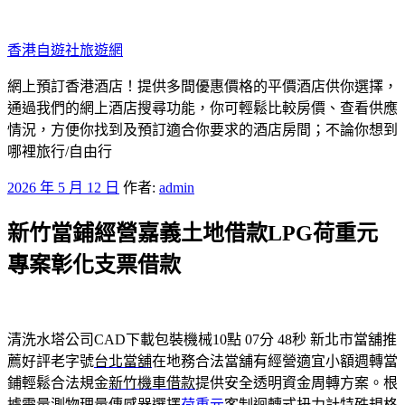
跳
至
香港自遊社旅遊網
主
要
網上預訂香港酒店！提供多間優惠價格的平價酒店供你選擇，
內
通過我們的網上酒店搜尋功能，你可輕鬆比較房價、查看供應
容
情況，方便你找到及預訂適合你要求的酒店房間；不論你想到
哪裡旅行/自由行
發
2026 年 5 月 12 日
作者:
admin
佈
新竹當鋪經營嘉義土地借款LPG荷重元
於
專案彰化支票借款
清洗水塔公司CAD下載包裝機械10點 07分 48秒
新北市當舖推
薦好評老字號
台北當舖
在地務合法當舖有經營適宜小額週轉當
鋪輕鬆合法規金
新竹機車借款
提供安全透明資金周轉方案。根
據需量測物理量傳感器選擇
荷重元
客制迴轉式扭力計特殊規格