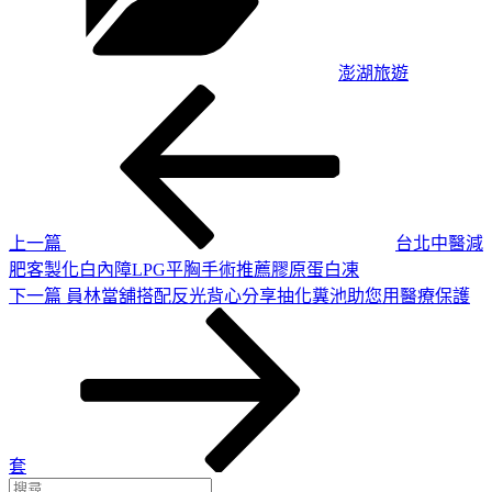
澎湖旅遊
上
文
一
章
篇
導
文
章
覽
上一篇
台北中醫減
肥客製化白內障LPG平胸手術推薦膠原蛋白凍
下
下一篇
員林當舖搭配反光背心分享抽化糞池助您用醫療保護
一
篇
文
章
套
搜