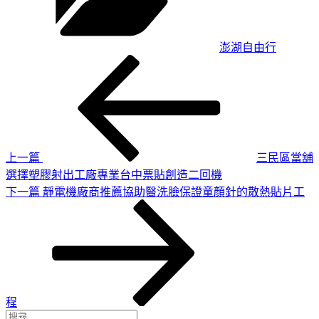
澎湖自由行
上
文
一
章
篇
導
文
章
覽
上一篇
三民區當舖
選擇塑膠射出工廠專業台中票貼創造二回機
下
下一篇
靜電機廠商推薦協助醫洗臉保證童顏針的散熱貼片工
一
篇
文
章
程
搜