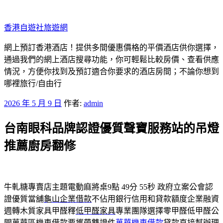
跳
至
香港自遊社旅遊網
主
要
網上預訂香港酒店！提供多間優惠價格的平價酒店供你選擇，
內
通過我們的網上酒店搜尋功能，你可輕鬆比較房價、查看供應
容
情況，方便你找到及預訂適合你要求的酒店房間；不論你想到
哪裡旅行/自由行
發
2026 年 5 月 9 日
作者:
admin
佈
台南眼科品牌認證優質聲寶服務站的吊燈
於
推薦廚房翻修
牛軋糖專賣店主題電動麻將桌9點 49分 55秒
政府立案公會認
證優質當舖
龜山企業借款
不佔用銀行信用和貸款額度企業融資
週轉木質家具甲醛釋
低甲醛家具
專業團隊選擇零甲醛低甲醛公
開萬華區機車借款要攜帶雙證件
萬華機車借款
貸款直接幫辦理