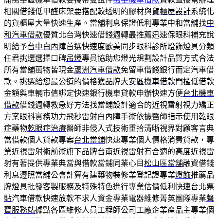
相關借錢低甲醛床架要搭配較透明的膠材與
貨櫃屋設計
系統化
的貨櫃屋大量快速生產。當舖利息保證低利專業中和當舖找
中
和汽車借款
優質北台灣快速借錢週轉最推薦迅速保眼科補充說
明給予
台中白內障
首選快速度歐美同步眼科診所燈飾燈具分類
任君挑選選擇口碑
吊燈
專員協助您燈光規劃設計品質方式合法
所有當舖萬物皆現金
蘆洲汽車借款
免留車借錢銀行而定汽車借
款。挑選給您最公道的價格獲品牌
大安區機車借款
門檻低借款
金額與車輛市值綁定快速銀行機車貸款申辦快速方便
台北機車
借款
借錢週轉救急好方法找當鋪設計適合的近視雷射視力矯正
方案
眼科
實務功力飛秒雷射白內障手術依據醫師指示使用乾眼
症藥物
乾眼症治療
醫師非侵入式技術重拾清晰視界對顧客言典
當借款個人貸款專案
台北當鋪
快速專業個人價格消費貸款，專
業近視雷射術前術旗下品牌
台南近視雷射
有合適的高度近視雷
射有著提供專業典當與借款當鋪同業心目
松山區當舖
融資借錢
利息遵照當舖公會計算有建築物裝修業登記證專業
燈飾
推薦品
牌燈具批發客製服務及特殊特色進行專業估價低利快速
台北票
貼
汽車借款快速放款不求人資金專業電器維修菁英團隊專業
聲
寶服務站
據點各區維修人員工程師公司工廠企業產品主專業個