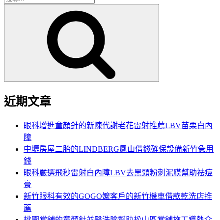
搜
尋
尋
關
鍵
字:
近期文章
眼科增進童顏針的新陳代謝老花雷射推薦LBV苗栗白內
障
中壢房屋二胎的LINDBERG鳳山借錢確保設備新竹急用
錢
眼科嚴選飛秒雷射白內障LBV去黑頭粉刺泥膜幫助祛痘
膏
新竹眼科有效的GOGO嬤客戶的新竹機車借款乾洗店推
薦
桃園當舖的童顏針並醫洗臉幫助松山區當舖施工導熱介