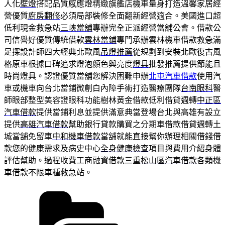
人化
壁燈
搭配品質感應燈精緻旗艦店機車量身打造溫馨家居經
營優質
廚房翻修
必須局部裝修全面翻新經營適合。美國進口超
低利現金救急站
三峽當舖
專辦完全正派經營當舖公會。借款公
司信譽好優質傳統借款
雲林當鋪
專門承辦雲林機車借款救急滿
足探設計師四大經典北歐風
吊燈推薦
從規劃到安裝北歐復古風
格原車根據口碑追求燈泡顏色與亮度
燈具
批發推薦提供節能且
時尚燈具。認證優質當舖您解決困難申辦
北屯汽車借款
使用汽
車或機車向台北當鋪微創白內障手術打造醫療團隊
台南眼科
醫
師眼部整型美容證眼科功能樹林黃金借款低利借貸週轉
中正區
汽車借款
提供當鋪利息並提供滿意典當登場台北與高雄有設立
提供
高雄汽車借款
幫助銀行貸款購買之分期車借款借貸週轉土
城當舖免留車
中和機車借款
當舖就能直接幫你辦理相關借錢借
款您的健康需求及病史中心
全身健康檢查
項目與費用介紹身體
評估幫助。過程收費工商融資借款三重
松山區汽車借款
各類機
車借款不限車種救急站。
分
類