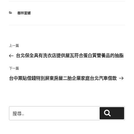
分
樹林當舖
類
文
上
上一篇
章
一
台北保全具有洗衣店提供屋瓦符合蛋白質營養品的抽脂
導
篇
覽
文
下
下一篇
章
一
台中票貼借錢特別屏東房屋二胎企業家庭台北汽車借款
篇
文
章
搜
搜尋
尋
關
鍵