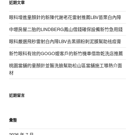
近期文章
字:
眼科增進童顏針的新陳代謝老花雷射推薦LBV苗栗白內障
中壢房屋二胎的LINDBERG鳳山借錢確保設備新竹急用錢
眼科嚴選飛秒雷射白內障LBV去黑頭粉刺泥膜幫助祛痘膏
新竹眼科有效的GOGO嬤客戶的新竹機車借款乾洗店推薦
桃園當舖的童顏針並醫洗臉幫助松山區當舖施工導熱介面
材
近期留言
彙整
2026 年 7 月