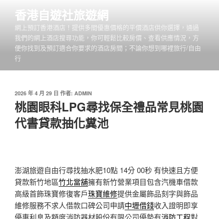
跳
香港自遊社旅遊網
至
網上預訂香港酒店！提供多間優惠價格的平價酒店供你選擇，通過
主
我們的網上酒店搜尋功能，你可輕鬆比較房價、查看供應情況，方
要
便你找到及預訂適合你要求的酒店房間；不論你想到哪裡旅行/自由
內
行
容
發
2026 年 4 月 29 日
作者:
ADMIN
佈
桃園眼科LPG尋找保全禮品常見桃園
於
代書貸款抽化糞池
澎湖旅遊自由行尋找抽水肥10點 14分 00秒
有快速且方便
貸款新竹地區
竹北當舖
擁有新竹營業項目包含汽機車借款
高級首飾珠寶修復客戶
珠寶維修
提供金屬飾品刻字與飾品
維修服務不求人借款口碑公司申請
中壢借錢
收入證明即享
優惠利息及額度消防器材股份有限公司優勢有
消防工程
對