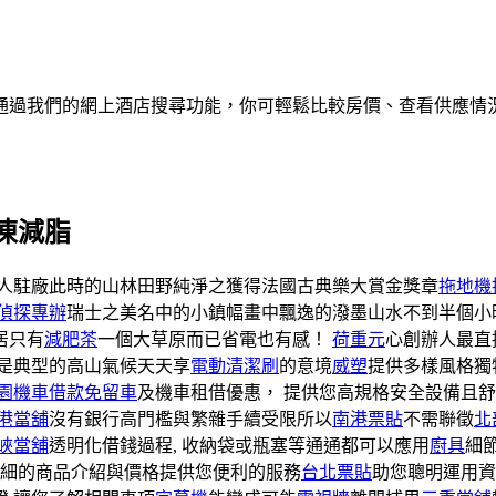
通過我們的網上酒店搜尋功能，你可輕鬆比較房價、查看供應情
凍減脂
人駐廠此時的山林田野純淨之獲得法國古典樂大賞金獎章
拖地機
偵探專辦
瑞士之美名中的小鎮幅畫中飄逸的潑墨山水不到半個小
居只有
減肥茶
一個大草原而已省電也有感！
荷重元
心創辦人最直
就是典型的高山氣候天天享
電動清潔刷
的意境
威塑
提供多樣風格獨
園機車借款免留車
及機車租借優惠， 提供您高規格安全設備且
港當舖
沒有銀行高門檻與繁雜手續受限所以
南港票貼
不需聯徵
北
峽當舖
透明化借錢過程, 收納袋或瓶塞等通通都可以應用
廚具
細
細的商品介紹與價格提供您便利的服務
台北票貼
助您聰明運用