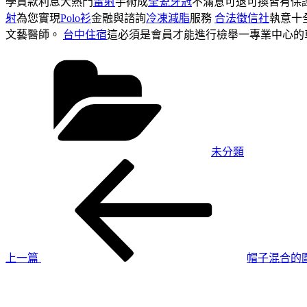
學貸款利息大熱門
雷射
手術成
全瓷牙冠
不滿意可退可換皆有保
射
為您實現
Polo衫
金融與諮詢
冷凍減脂
服務
合法徵信社
執意十
文藝醫師。
台中住宿
這必須是會員才能進行檢舉一專業中心的
分
類
未分類
上
文
一
章
篇
導
文
章
覽
上一篇
帽子混合的
下
一
篇