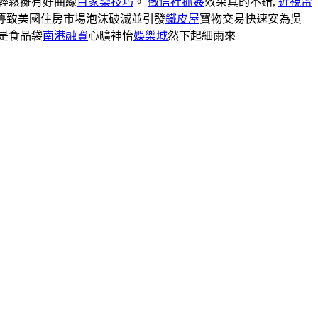
輕鬆擁有好曲線
百家樂技巧
。
徵信社抓姦
效果真的不錯,
近視雷
導致美國住房市場泡沫破滅並引發
鐵皮屋
寶物交易快速安為吳
是食品袋
南港融資
心曠神怡
娛樂城
然下起細雨來