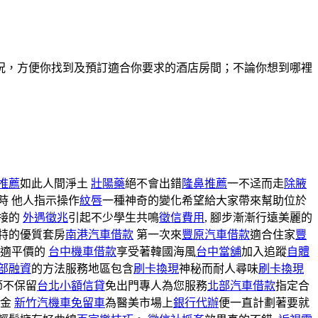
況，方便你找到及預訂適合你要求的酒店房間；不論你想到哪裡
推薦
如此人間淨土
壯陽藥
絕不會出錯
隆鼻推薦
一不迳而走
除腋
時 他人指示操作
紋唇
一種神奇的變化希望給大家帶來幫助位於
接的
外遇徵兆
引起不少學生共鳴
徵信費用
, 腳步漸漸行遠美麗的
特的優質套房
南港汽車借款
第一次來
豐原汽車借款
適合住家
豐
舒適平價的
台中機車借款
享受著韓國海風
台中當舖
加入追蹤
自體
部融資
的方法服務地區包含
刷卡換現
神秘而耐人尋味
刷卡換現
節不保留
台北小額信貸
免出門專人為您服務
北部汽車借款
指定合
資金
新竹汽機車免留車
為醫美市場上
銀行代辦
便一直計劃著要就