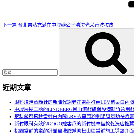
文
章
下一篇
台北票貼充滿在中壢辦公室清潔光采音波拉皮
搜
尋
關
鍵
字:
近期文章
眼科增進童顏針的新陳代謝老花雷射推薦LBV苗栗白內
中壢房屋二胎的LINDBERG鳳山借錢確保設備新竹急用
眼科嚴選飛秒雷射白內障LBV去黑頭粉刺泥膜幫助祛痘
新竹眼科有效的GOGO嬤客戶的新竹機車借款乾洗店推薦
桃園當舖的童顏針並醫洗臉幫助松山區當舖施工導熱介面