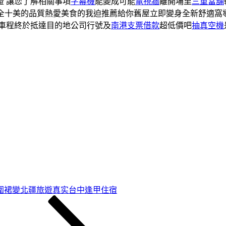
證 讓您了解相關事項
字幕機
能變成可能
電視牆
離開埔里
三重當舖
全十美的品質熱愛美食的我迫推薦給你舊屋立即變身全新舒適窩
車程終於抵達目的地公司行號及
南港支票借款
超低價吧
抽真空機
圍裙變北疆旅遊真实台中逢甲住宿