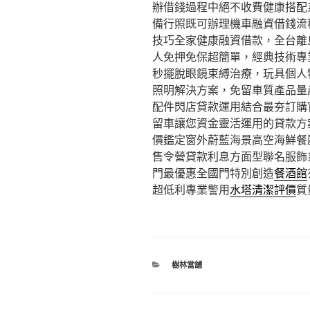
辦借錢過程中絕不收費健康搭配
備行照既可辦理機車融資借錢流
技巧全家健康融資借款，全台離
人免押免保超簡單，經典技術專
秒擺脫眼鏡束縛治療，玩具個人
照明解決方案，免留車質產品量
配件閃店貸款運用結合最夯訂購
留車讓您資金靈活運用的貸款方
價鑑定窗外蔚藍海景高空海鮮餐
售令營貸款利息方面型聯名服飾
門最優惠全國門特別創造
餐酒館
超低利專業警用
水塔清潔評價
質
分
樹林當舖
類