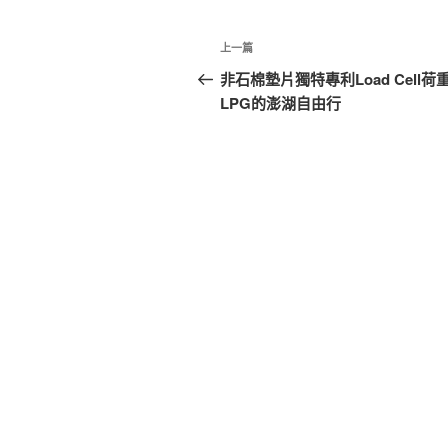
文
上
上一篇
章
一
非石棉墊片獨特專利Load Cell荷
篇
LPG的澎湖自由行
導
文
覽
章