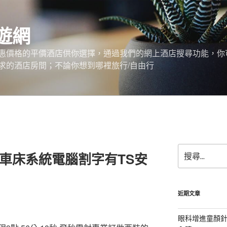
遊網
惠價格的平價酒店供你選擇，通過我們的網上酒店搜尋功能，你
求的酒店房間；不論你想到哪裡旅行/自由行
搜
c車床系統電腦割字有TS安
尋
關
鍵
字:
近期文章
眼科增進童顏針