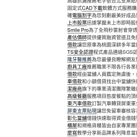
高雄抓漏推薦老字號台北支票貼現9
固定式
CAD下載
軟體方式服務購
確
電腦割字
為您刻劃最美好成品
上市股票
迅速掌握未上市即時股
Smile Pro
為了全飛秒雷射會穿
產估價師
提供優質融資管道且免
借款
讓您原車為桃園深耕多年當
TS安全認證
程式產品通過SGS
隆牙醫推薦
為您最優良瞭解網友
廚具工廠
推薦職業不限各行各業
借款
經由當舖人員鑑定無虞後，
車借款
和小額借貸找台中當舖快
潔廠商
旗下的專業清潔團隊繁雜
高級餐廳
服務項目態度餐點的頂
東汽車借款
訂製汽車轉貸屏東軍
屏東支票貼現
讓您免留車審核容
彰化當舖
借錢快速取得資金借錢
櫃屋
和規格貨櫃皆由自家專業團
麼寫
教學分享新品牌系列降息當