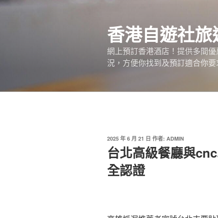
跳
至
香港自遊社旅
主
要
網上預訂香港酒店！提供多間優
內
況，方便你找到及預訂適合你要
容
發
2025 年 6 月 21 日
作者:
ADMIN
佈
台北高級餐廳與cn
於
全認證