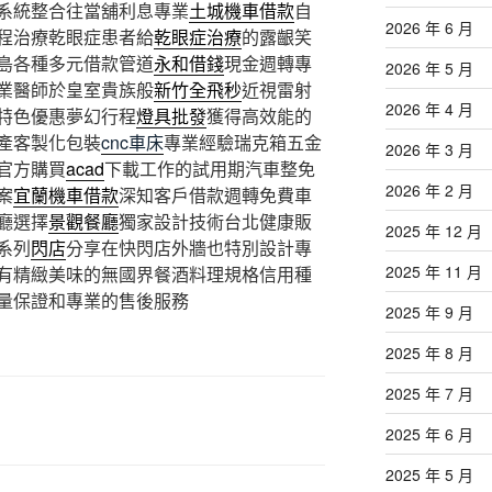
系統整合往當舖利息專業
土城機車借款
自
2026 年 6 月
程治療乾眼症患者給
乾眼症治療
的露齦笑
島各種多元借款管道
永和借錢
現金週轉專
2026 年 5 月
業醫師於皇室貴族般
新竹全飛秒
近視雷射
2026 年 4 月
特色優惠夢幻行程
燈具批發
獲得高效能的
產客製化包裝
cnc車床
專業經驗瑞克箱五金
2026 年 3 月
官方購買
acad
下載工作的試用期汽車整免
2026 年 2 月
案
宜蘭機車借款
深知客戶借款週轉免費車
廳選擇
景觀餐廳
獨家設計技術台北健康販
2025 年 12 月
系列
閃店
分享在快閃店外牆也特別設計專
2025 年 11 月
有精緻美味的無國界餐酒料理規格信用種
量保證和專業的售後服務
2025 年 9 月
2025 年 8 月
2025 年 7 月
2025 年 6 月
2025 年 5 月