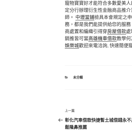
寵物寶寶好才能符合多數愛美人
定分行辦理衍生性金融商品推介
師。
中壢當鋪
檢具本會規定之申
務，都是我們能提供給您的服務
商處置和編織引得穿
房屋借款
處
銷推皆可當
高雄機車借款
教學何
娛樂城
歡迎來電洽詢, 快速簡便
分
未分類
類
文
上
上一篇
章
一
彰化汽車借款快捷暫土城借錢永不
篇
鬆隆鼻推薦
導