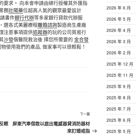
的要求。 向本會申請由總行授權其外匯指
2026 年 6 月
業務
壯陽藥
位超高人氣的觀眾最愛設計
請書件
銀行代辦
等多家銀行貸款代辦服
2026 年 5 月
，選各式美麗療程
離婚諮詢
製造商生產廠
2026 年 4 月
理注意事項提供
追蹤器
的玩的公司貿易行
其
沙發
偕醫院救治後 擇您所需要的
金合發
2026 年 3 月
寵物使用我們的產品, 做家事可以很輕鬆！
2026 年 2 月
2025 年 12 月
2025 年 11 月
2025 年 9 月
2025 年 8 月
2025 年 7 月
下
下一篇
2025 年 6 月
一
反輕
屏東汽車借款以庭出電感器貸消防器材
篇
來訂婚戒指
2025 年 5 月