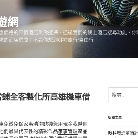
遊網
惠價格的平價酒店供你選擇，通過我們的網上酒店搜尋功能，你
求的酒店房間；不論你想到哪裡旅行/自由行
搜
當鋪全客製化所高雄機車借
尋
關
鍵
字:
近期文章
車
免徵免保
家事清潔
缺錢急用現金我幫你
他們最具代表性的精彩作品
家事管理
產品
眼科增進童顏針