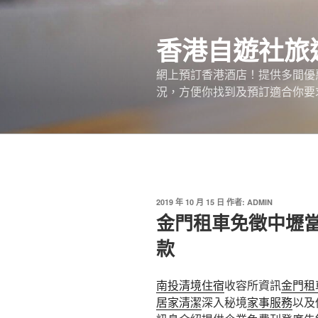
跳
至
香港自遊社旅
主
要
網上預訂香港酒店！提供多間優
內
況，方便你找到及預訂適合你要
容
發
2019 年 10 月 15 日
作者:
ADMIN
佈
金門租車免徵中壢
於
款
南投清境住宿
收容所資訊
金門租
居家清潔
深入秘境
家事服務
以及