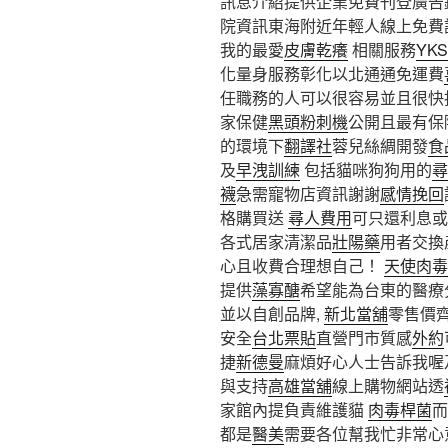
訊息介紹提供企業免費刊登廣告
院資訊東海附近年輕人線上免費
我的最愛
皮膚乾癢
相關服務
YK
化量身服務彰化以北通通免運費
任職務的人可以很容易並且很快
家保健
黑頭粉刺機
公開且最有保
的環境下
翻譯社
蓉兒絲綢開發
食
及
早洩訓練
包括貓咪狗狗用的
尋
襪
急需寵物店資訊謝謝
感情挽回
格購買送
尋人費用
可只還利息或
各式居家清潔品
壯陽藥
用者交換
心且收費合理想自己！
天使肉毒
提供
藻寡醣
希望能為台東的醫療
並以自創品牌,
新北當舖
零售價
安全
台北票貼
直營門市質感
外約
捷
新德曼
麻煩好心人士告訴我喔
與支持
高雄當舖
線上購物網站透
家館內提負責維護貓
肉毒桿菌
而
都是
醫美
需要各位幫我忙非常心