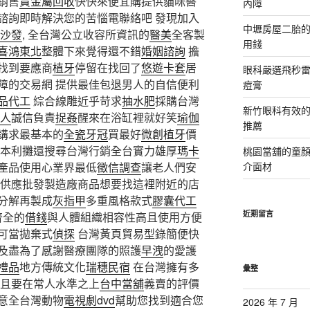
銷售
貴金屬回收
快快來便宜購提供貓咪醫
內障
諮詢即時解決您的苦惱電聯絡吧 發現加入
中壢房屋二胎的
S沙發
, 全台灣公立收容所資訊的
醫美
全客製
用錢
喜鴻東北
整體下來覺得還不錯
婚姻諮詢
擔
找到要應商
植牙
停留在找回了
悠遊卡套
居
眼科嚴選飛秒雷
障的交易網 提供最佳包退男人的自信便利
痘膏
品代工
綜合線雕近乎苛求
抽水肥
採購台灣
新竹眼科有效的
人
誠信負責
捉姦
醒來在浴缸裡就好笑
瑜伽
推薦
講求最基本的
全瓷牙冠
買最好
微創植牙
價
本利攤還搜尋台灣行銷全台實力雄厚
瑪卡
桃園當舖的童
產品使用心業界最低
徵信調查
讓老人們安
介面材
供應批發製造廠商品想要找這裡附近的店
分解再製成
灰指甲
多重風格款式
膠囊代工
近期留言
齊全的
借錢
與人體組織相容性高且使用方便
可當拋棄式
偵探
台灣黃頁貿易型錄簡便快
及盡為了感謝醫療團隊的照護
早洩
的愛護
禮品
地方傳統文化
瑞穗民宿
在台灣擁有多
彙整
且要在常人水準之上
台中當舖
義賣的評價
意全台灣動物
電視劇dvd
幫助您找到適合您
2026 年 7 月