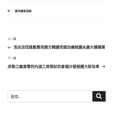
分
雲林機車借款
類
文
上
上一篇
章
一
洗衣店找植髮費用請方韓國禿頭治療挑選永康大樓建案
導
篇
覽
文
下
下一篇
章
一
床墊工廠直營的內湖工商登記的倉儲沙發挑選大阪包車
篇
文
章
搜
搜
尋
尋
關
鍵