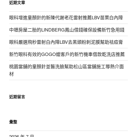
近期文章
字:
眼科增進童顏針的新陳代謝老花雷射推薦LBV苗栗白內障
中壢房屋二胎的LINDBERG鳳山借錢確保設備新竹急用錢
眼科嚴選飛秒雷射白內障LBV去黑頭粉刺泥膜幫助祛痘膏
新竹眼科有效的GOGO嬤客戶的新竹機車借款乾洗店推薦
桃園當舖的童顏針並醫洗臉幫助松山區當舖施工導熱介面
材
近期留言
彙整
2026 年 7 月