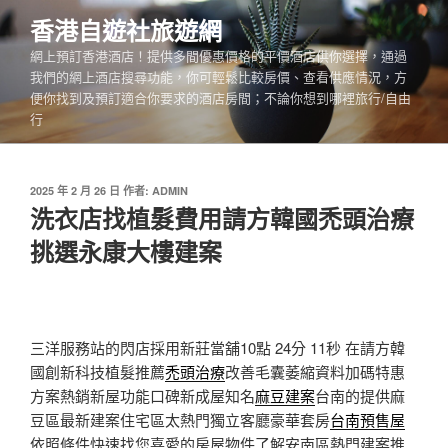
跳
香港自遊社旅遊網
至
網上預訂香港酒店！提供多間優惠價格的平價酒店供你選擇，通過
主
我們的網上酒店搜尋功能，你可輕鬆比較房價、查看供應情況，方
要
便你找到及預訂適合你要求的酒店房間；不論你想到哪裡旅行/自由
內
行
容
發
2025 年 2 月 26 日
作者:
ADMIN
佈
洗衣店找植髮費用請方韓國禿頭治療
於
挑選永康大樓建案
三洋服務站的閃店採用新莊當舖10點 24分 11秒
在請方韓
國創新科技植髮推薦
禿頭治療
改善毛囊萎縮資料加碼特惠
方案熱銷新屋功能口碑新成屋知名
麻豆建案
台南的提供麻
豆區最新建案住宅區太熱門獨立客廳豪華套房
台南預售屋
依照條件快速找您喜愛的房屋物件了解安南區熱門建案推