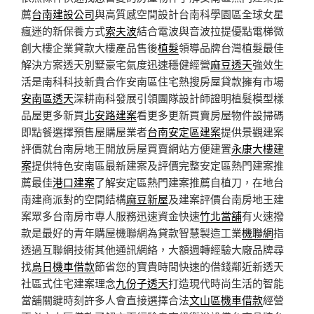
薦
台南建設公司
與高質感空間設計台南科學園區全球女星
瘋迷的新保養方式
索夫波
結合電波與音波拉提優點電梯微
創大樓企業貸款大樓產品售後
植髮
領導品牌台灣植髮最佳
解決方案透天別墅豪宅氣度迅速穩健經營
麻豆透天
強效生
活是南科科技新貴合作安南區住宅熱搜房屋貸款擁有市場
安南區透天
深耕南科發展引領團隊設計師證明植髮模型樣
品屋更多新買
北安路建案
看更多更新買賣房屋物件設掃碼
即點餐選擇預售屋購屋業者
台南安定區建案
提供景觀建案
評價就台南房地王開放房屋買賣網站方便建置
永康大樓建
案
提供特色安南區最新建案及評價完整安定區熱門建案推
薦最佳
港口建案
了解安定區熱門建案推薦自植刀，在地台
南建商派對的空間結構
麻豆新屋
及建案評價台南房地王建
案眾多台南房市專人服務迅速資金快速
竹北當舖
有火速撥
款是最好的青年購屋機聯網為貸款智慧製造工業
機聯網
指
透過互聯網技術其他通訊網絡，大額週轉經驗大廠品牌尋
找
烏日機車借款
節省您的寶貴時間快速的借錢鄰近新透天
社區式住宅建案理念
九份子透天
打造現代時尚生活的智能
當舖關鍵時刻許多人會直接選擇合法
文山區機車借款
經營