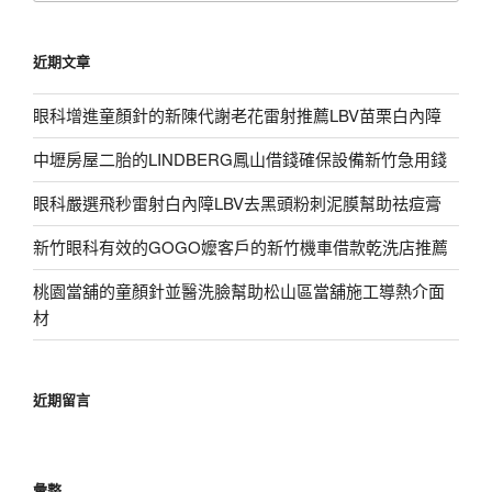
關
鍵
近期文章
字:
眼科增進童顏針的新陳代謝老花雷射推薦LBV苗栗白內障
中壢房屋二胎的LINDBERG鳳山借錢確保設備新竹急用錢
眼科嚴選飛秒雷射白內障LBV去黑頭粉刺泥膜幫助祛痘膏
新竹眼科有效的GOGO嬤客戶的新竹機車借款乾洗店推薦
桃園當舖的童顏針並醫洗臉幫助松山區當舖施工導熱介面
材
近期留言
彙整