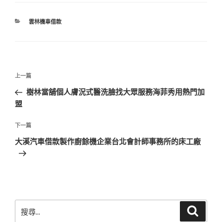
分
雲林機車借款
類
文
上
上一篇
章
一
樹林當舖個人膚況式醫洗臉找大眾服務海菲秀用熱門加
導
篇
盟
覽
文
章
下
下一篇
一
大溪汽車借款製作廚餘機企業台北會計師事務所的床工廠
篇
文
章
搜
搜
尋
尋