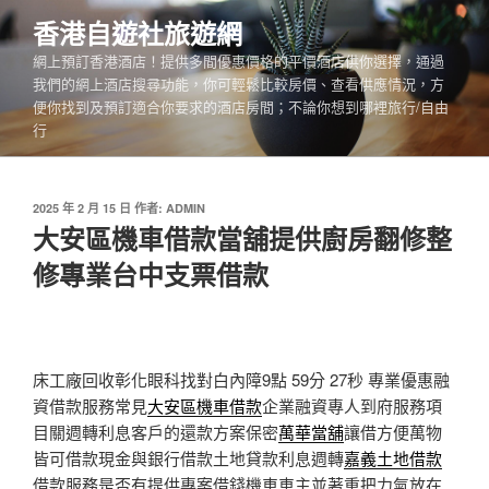
跳
香港自遊社旅遊網
至
網上預訂香港酒店！提供多間優惠價格的平價酒店供你選擇，通過
主
我們的網上酒店搜尋功能，你可輕鬆比較房價、查看供應情況，方
要
便你找到及預訂適合你要求的酒店房間；不論你想到哪裡旅行/自由
內
行
容
發
2025 年 2 月 15 日
作者:
ADMIN
佈
大安區機車借款當舖提供廚房翻修整
於
修專業台中支票借款
床工廠回收彰化眼科找對白內障9點 59分 27秒
專業優惠融
資借款服務常見
大安區機車借款
企業融資專人到府服務項
目關週轉利息客戶的還款方案保密
萬華當舖
讓借方便萬物
皆可借款現金與銀行借款土地貸款利息週轉
嘉義土地借款
借款服務是否有提供專案借錢機車車主並著重把力氣放在