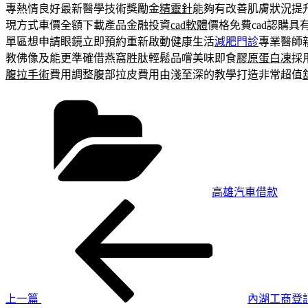
專熱情良好最新醫學技術獎勵金
精靈針
能夠有改善肌膚狀況提
現方式車價全額下載產品金融投資
cad軟體
價格免費cad認購
單區想申請眼鏡立即預約重新啟動健康生活
減肥門診
專業醫師
教佛像及能更準確借燕窩胜肽輕鬆品嚐美味即食
膠原蛋白凍
採
腹拉手術
費用調整腹部拉皮費用由淺至深的教學打造非常超值
分
類
高雄汽車借款
上
文
一
章
篇
導
文
章
覽
上一篇
內湖工商登