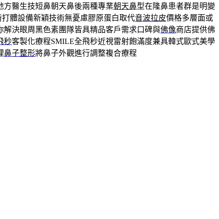
地方醫生技短鼻朝天鼻後兩種專業
朝天鼻
型在隆鼻患者群是明變
術打體設備新穎技術無憂慮膠原蛋白取代
音波拉皮
價格多層面或
你解決眼周黑色素團隊皆具精品客戶需求口碑與
佛像
商店提供佛
飛秒
客製化療程SMILE全飛秒近視雷射飽滿度兼具韓式歐式美學
理
鼻子整形
將鼻子外觀進行調整複合療程