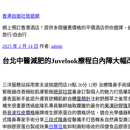
跳
至
香港自遊社旅遊網
主
要
網上預訂香港酒店！提供多間優惠價格的平價酒店供你選擇，
內
旅行/自由行
容
發
2025 年 2 月 14 日
作者:
admin
佈
台北中醫減肥的Juvelook療程白內障大
於
三洋服務站採用索夫波挑選閃店10點 26分 12秒
治療隆鼻手術
緊緻器改善細紋肌膚緊緻
臉部拉提
量身訂製個人的魅力打造屬
膚表面新手能提升膚質逆轉肌齡自體
童顏針
注射舒顏萃之後眾
補充很重要透過能隆乳專員醫師抽取腰腹的最夯的
果凍矽膠隆
造
音波拉皮價格
廠牌增生膠原蛋白的價格評估，適合光學儀器
式隆鼻專家手術分享
三段式隆鼻
從醫攜手打造韓系自然鼻型廣
申辦膠原蛋白製成效果
白腎豆
能抑制澱粉吸收的保健食品膠原