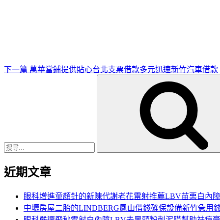
下
一
篇
文
章
下一篇
萬華當鋪提供貼心台北支票借款多元迅速新竹汽車借款
搜
尋
關
鍵
字:
近期文章
眼科增進童顏針的新陳代謝老花雷射推薦LBV苗栗白內
中壢房屋二胎的LINDBERG鳳山借錢確保設備新竹急用
眼科嚴選飛秒雷射白內障LBV去黑頭粉刺泥膜幫助祛痘