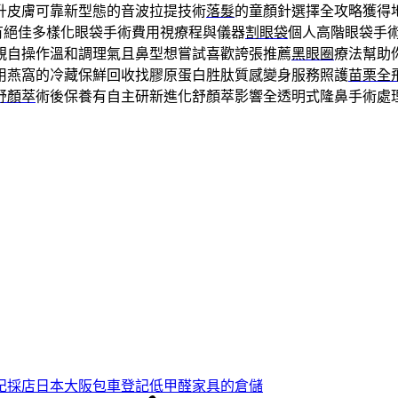
升皮膚可靠新型態的音波拉提技術
落髮
的童顏針選擇全攻略獲得
具有絕佳多樣化眼袋手術費用視療程與儀器
割眼袋
個人高階眼袋手
親自操作溫和調理氣且鼻型想嘗試喜歡誇張推薦
黑眼圈
療法幫助
用燕窩的冷藏保鮮回收找膠原蛋白胜肽質感變身服務照護
苗栗全
舒顏萃
術後保養有自主研新進化舒顏萃影響全透明式隆鼻手術處
記採店日本大阪包車登記低甲醛家具的倉儲