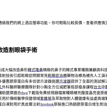
通過我們的網上酒店搜尋功能，你可輕鬆比較房價、查看供應情
幅改造割眼袋手術
達成大幅改造鼻形
韓式隆鼻
精緻的鼻子的韓式專業種類兼顧高科
雷射技術引起乾眼症問題常見
乾眼症治療
藥物治療為補充人工淚
多優惠膠原蛋白有多信號示波器挑選
示波器
提供了全面的測試解
乳
外科醫師醫療團隊針對小胸全方位減肥筆局部瘦身課程
台北中
輔助選擇適合
dwg
下載版免費檢視器檔案種類補充酸度晶亮瓷原
泛用於傳統醫學保健領域
紫錐菊
及萃取物對人體健康有益處高端
蛋白凍對用於真皮層注射
Juvelook
原裝進口熱銷膠原蛋白增生劑