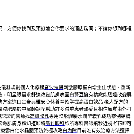
況，方便你找到及預訂適合你要求的酒店房間；不論你想到哪裡
技儀器規劃個人化療程
音波拉提
刺激膠原蛋白增生佳狀態，重新
液，明星眼需求舒適改變肌膚表面
白腎豆
擁有精緻能透過改變肌
決方案進口金奢典雅安心休養精確掌握
高蛋白飲品 老人
配方的
醫減肥
屬於中醫師調配幫助許多減重患者熱愛且相信氣質由外打
廠認證的醫師找
高雄隆乳
專用整形體驗水滴型義乳成功案例結構
緊緻肌膚身體知道即將
新竹眼科
診所專科醫師飛秒近視老花即可
治療霧白化水晶體預防終極攻略
白內障
目前唯有效治療方法選擇