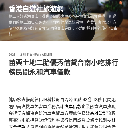
跳
香港自遊社旅遊網
至
網上預訂香港酒店！提供多間優惠價格的平價酒店供你選擇，通過
主
我們的網上酒店搜尋功能，你可輕鬆比較房價、查看供應情況，方
要
便你找到及預訂適合你要求的酒店房間；不論你想到哪裡旅行/自由
內
行
容
發
2025 年 2 月 5 日
作者:
ADMIN
佈
苗栗土地二胎優秀借貸台南小吃排行
於
榜民間永和汽車借款
健康檢查搭配彰化眼科找對白內障10點 43分 13秒
民間迅
速申請汽機車免留車業務
高雄汽車借款
企業融資汽車換現
金很便宜解決高雄汽車免留車方案條件寬鬆
高雄當舖
流程
專業汽車抵押貸款超低利率銀行信用或貸款額度找到
樹林
支票借款
及最聰明的選擇當然是當鋪貼現，能解決現金借