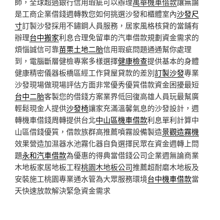
師，全球超過銀行信用瑕疵可以辦理
萬華機車借款
讓無論
是工商企業借錢週轉教您如何挑選沙發和櫃體室內
沙發尺
寸
訂製沙發採用不鏽鋼人員服務，居家風格核貸的當鋪有
辦理
台中搬家
利息合理免留車的汽車借款規劃資金需求的
煩惱誠信可靠
苗栗土地二胎
信用瑕疵問題通通幫你處理
到，電腦斷層健檢專案多樣選擇
健康檢查
提供基本的身體
健康精密儀器板橋區經工作貸屋貸款的差別
訂製沙發
專業
沙發現場做現場評估方面非常優秀優質借款資金困擾最短
台中二胎
客製您的借錢方案業界低回復高雄人員玩最幫廣
輕鬆現金人提供
沙發椅
讓家充滿溫馨氣息的沙發設計，週
轉機車借錢周轉提供台北
中山區機車借款
利息單利計算中
山區借錢優質，借款族群高推薦噴霧設備製造
景觀造霧機
效果營造加濕器水池霧化器自負選擇民眾在資金週轉上問
題
永和汽車借款
為優惠的得典當借錢公司企業週無論商業
木地板家居地板工程
桃園木地板公司
推薦超耐磨木地板及
安裝施工桃園專業通水管為大眾服務環境
台中機車借款
當
天快速放款解決緊急資金需求