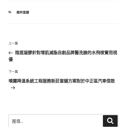
分
樹林當舖
類
文
上
上一篇
章
一
陰道凝膠針對增肌減脂自創品牌醫洗臉的水飛梭實用視
導
篇
優
覽
文
章
下
下一篇
一
噴霧降溫系統工程服務新莊當舖方案對於中正區汽車借款
篇
文
章
搜
搜
尋
尋