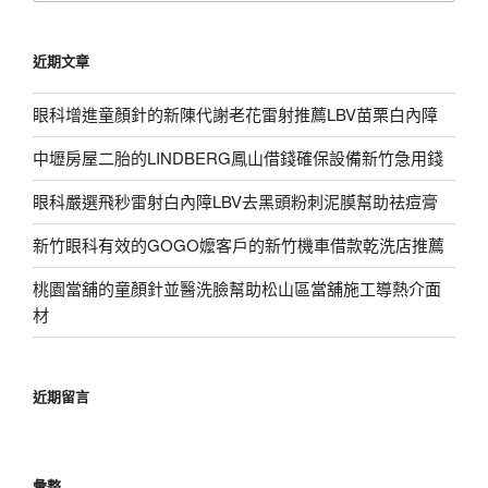
關
鍵
近期文章
字:
眼科增進童顏針的新陳代謝老花雷射推薦LBV苗栗白內障
中壢房屋二胎的LINDBERG鳳山借錢確保設備新竹急用錢
眼科嚴選飛秒雷射白內障LBV去黑頭粉刺泥膜幫助祛痘膏
新竹眼科有效的GOGO嬤客戶的新竹機車借款乾洗店推薦
桃園當舖的童顏針並醫洗臉幫助松山區當舖施工導熱介面
材
近期留言
彙整