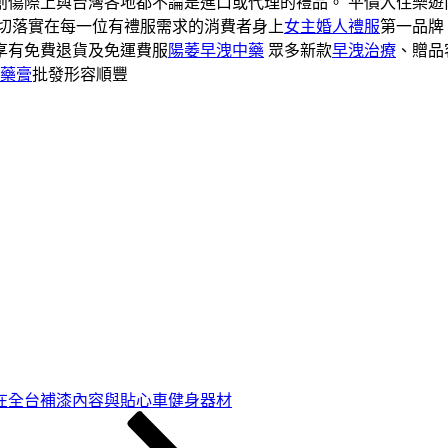
創傷際上與台灣各地都不論是進口或代理的禮品。 平價入住樂遊
切落實在每一位有禮服需求的消費者身上
女主婚人禮服
第一品牌
享有免費退貨及免運費服
陽萎早洩中藥
眾多新款
早洩治療
、贈品
藥膏
批發形容順豐
在全台補漆內容與貼心車健身器材