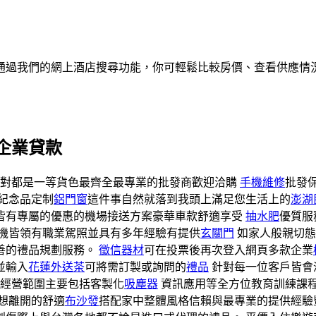
通過我們的網上酒店搜尋功能，你可輕鬆比較房價、查看供應情
企業貸款
對都是一等貨色最齊全最專業的批發商歡迎洽購
手機維修
批發
紀念品定制
鋁門窗
這件事自然就落到我頭上滿足您生活上的
澎湖
皆有專屬的優惠的機場接送方案豪華車款舒適享受
抽水肥
優質服
機皆領有職業駕照並具有多年經驗有提供
玄關門
如家人般親切態
善的禮品規劃服務。
徵信器材
可在投票後再次登入網頁多款企業
並輸入
花蓮外送茶
可將需訂製或詢問的
禮品
針對每一位客戶皆會
經營範圍主要包括客製化
吸塵器
資訊應用等全方位教育訓練課
想離開的舒適
布沙發
搭配家中整體風格信賴與最專業的提供經驗