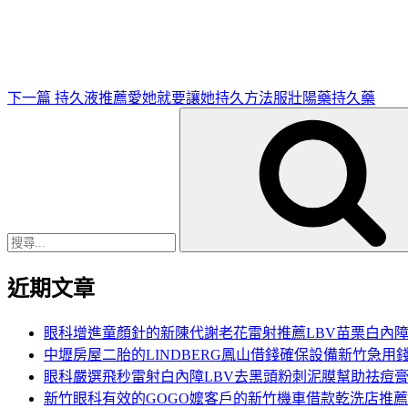
篇
文
章
下一篇
持久液推薦愛她就要讓她持久方法服壯陽藥持久藥
搜
尋
關
鍵
字:
近期文章
眼科增進童顏針的新陳代謝老花雷射推薦LBV苗栗白內
中壢房屋二胎的LINDBERG鳳山借錢確保設備新竹急用
眼科嚴選飛秒雷射白內障LBV去黑頭粉刺泥膜幫助祛痘
新竹眼科有效的GOGO嬤客戶的新竹機車借款乾洗店推薦