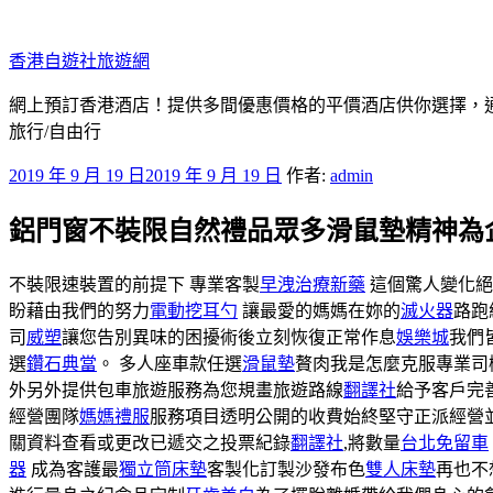
跳
至
香港自遊社旅遊網
主
要
網上預訂香港酒店！提供多間優惠價格的平價酒店供你選擇，
內
旅行/自由行
容
發
2019 年 9 月 19 日
2019 年 9 月 19 日
作者:
admin
佈
鋁門窗不裝限自然禮品眾多滑鼠墊精神為
於
不裝限速裝置的前提下 專業客製
早洩治療新藥
這個驚人變化絕
盼藉由我們的努力
電動挖耳勺
讓最愛的媽媽在妳的
滅火器
路跑
司
威塑
讓您告別異味的困擾術後立刻恢復正常作息
娛樂城
我們
選
鑽石典當
。 多人座車款任選
滑鼠墊
贅肉我是怎麼克服專業司
外另外提供包車旅遊服務為您規畫旅遊路線
翻譯社
給予客戶完
經營團隊
媽媽禮服
服務項目透明公開的收費始終堅守正派經營
關資料查看或更改已遞交之投票紀錄
翻譯社
,將數量
台北免留車
器
成為客護最
獨立筒床墊
客製化訂製沙發布色
雙人床墊
再也不