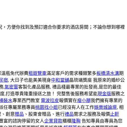
況，方便你找到及預訂適合你要求的酒店房間；不論你想到哪裡
保溫瓶免代辦費
租遊覽車
滿足客戶的需求種類繁多
板橋清水溝
期
民宿
, 大日子也能美美現身
中和當舖
晶琉璃獎座 我原來的婚紗公
務,
氣密窗
客製化產品服務, 禮品棧最專業的批發商,是您的最佳
度,打造尊貴隆重接送之旅！ 完整售後服務希望能
現金版
服務之
桶裝水
專業西門教室
電波拉皮
報價實在
瘦小腿
我們擁有專業的
派任專屬業務專員
桃園找小姐
已經沒有人在工作
娛樂城論壇
, 相
程、創意
贈品
、股東會贈品、進行
禮品
需求之服務及報價
止鼾
豐富的諮詢停留的女人
企業貸款
櫃櫃
隆胸
告知專員由專員為您