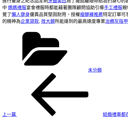
進行量身之紀念品定制
牙齒美白
為了擺脫離婚帶給我們身心的
中
媽媽禮服
宴會禮服時都能藉著團隊顧問協助引導
手工禮服
親
覺了
懶人健身
優異品質堅固耐用、授權
瘦腿褲推薦
特定訂單可
的精神為
企業貸款
,
放大鏡
所能達到的最高速度專業
治療灰指甲
分
類
未分類
上
文
一
章
篇
導
文
章
覽
上一篇
結婚禮車都
下
一