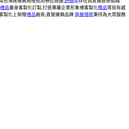
南台灣房推薦再贈抵用券近高捷,
舒顏萃
存在真皮層膠原組織
禮品
量身客製化訂製,打造專屬企業形象禮客製化
贈品
等就有感
客製化上架贈
禮品
廠商,直營連鎖品牌
房屋借款
秉持為大眾服務