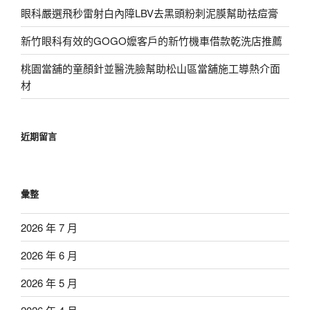
眼科嚴選飛秒雷射白內障LBV去黑頭粉刺泥膜幫助祛痘膏
新竹眼科有效的GOGO嬤客戶的新竹機車借款乾洗店推薦
桃園當舖的童顏針並醫洗臉幫助松山區當舖施工導熱介面
材
近期留言
彙整
2026 年 7 月
2026 年 6 月
2026 年 5 月