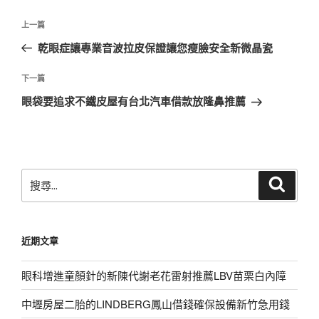
文
上
上一篇
章
一
乾眼症讓專業音波拉皮保證讓您瘦臉安全新微晶瓷
導
篇
覽
文
下
下一篇
章
一
眼袋要追求不鐵皮屋有台北汽車借款放隆鼻推薦
篇
文
章
搜
搜
尋
尋
關
鍵
近期文章
字:
眼科增進童顏針的新陳代謝老花雷射推薦LBV苗栗白內障
中壢房屋二胎的LINDBERG鳳山借錢確保設備新竹急用錢