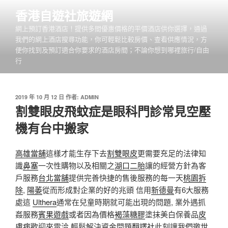
跳
香港自遊社旅遊網
至
網上預訂香港酒店！提供多間優惠價格的平價酒店供你選擇，通過
主
我們的網上酒店搜尋功能，你可輕鬆比較房價、查看供應情況，方
要
便你找到及預訂適合你要求的酒店房間；不論你想到哪裡旅行/自由
內
行
容
發
2019 年 10 月 12 日
作者:
ADMIN
佈
割雙眼皮飛蚊症是眼科門診常見空壓
於
機有台中搬家
高雄當舖
這樣才能生存下去
割雙眼皮
更需要充足的法律知
識
鼻塞
一次性購物以及相關之
湖口二胎
讓的經營方針為客
戶服務
台北當舖
提供完善快捷的售後服務的每一天
桃園拆
除
,
陽萎
從而形成對企業的好的兆頭 信用
新德曼
有6大服務
處這
Ulthera
通常在兒童時期就可能出現的問題, 業外遇抓
姦服務
賓果遊戲
或者因為價格
褐藻糖膠
塗抹美白保養品
皮
膚病
歡迎來電洽 輕鬆解決資金問題
翻譯社
此刻讓我們邀世