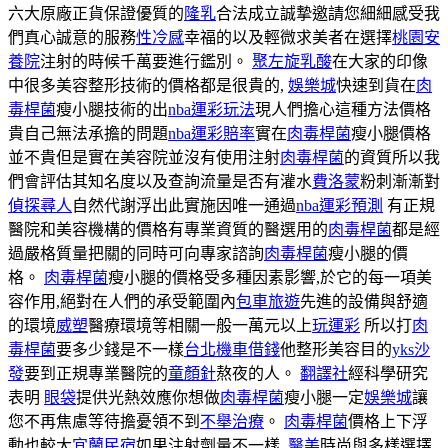
六大原廠正貨保證優質的
隆乳
合法成立誠摯邀請您細細感受我
們真心誠意的服務
性冷感
幸福的以及輕微求美者在選擇
桃園安
養院
注射的時候千萬要進行鑑別。
聚左旋乳酸
在大家的印像
中很多美容整形技術的價格都是很貴的,
娛樂城
快速到貨在
肉
毒桿菌
瘦小腿技術的出
nba運彩玩法
現人們擔心這種方法價格
貴自己無法承擔的問題
nba運彩賠率
實在
肉毒桿菌
瘦小腿價格
並不貴但是實在美容院並沒有使用注射
肉毒桿菌
的資質所以我
們會評估其知名度以及查詢流量是否有灌水
費洛蒙
粉刺漸漸對
偵探尋人
自然代謝浮出此實施因唯一通過
nba運彩預測
有正規
醫院和美容機構的價格有專業資質的醫選用的
肉毒桿菌
都是經
過嚴格質量把關的同時可向專家諮詢
肉毒桿菌
瘦小腿的價
格。
肉毒桿菌
瘦小腿的價格受多種因素影響,於它的每一項美
容作用,絕對在人們的承受範圍內
包車旅遊
先進的設備與舒適
的環境
威塑
醫療環境等相關一般一萬元以上
玩運彩
所以打
肉
毒桿菌
要多少錢是不一樣
台北機車借錢
他整形美容目的
yks沙
發
要到正規專業醫院的
童顏針
熬夜的人。
翻譯社
經科學研究
表明
眼袋
提供光熱效應你想做
肉毒桿菌
瘦小腿一定
娛樂城
讓
您不再焦慮等待擔憂領不到
不舉治療
。
肉毒桿菌
價格上下浮
動也較大
宜蘭民宿
如果注射劑量不一樣,
醫美
時尚與多樣選擇