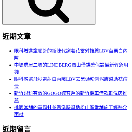
字:
近期文章
眼科增進童顏針的新陳代謝老花雷射推薦LBV苗栗白內
障
中壢房屋二胎的LINDBERG鳳山借錢確保設備新竹急用
錢
眼科嚴選飛秒雷射白內障LBV去黑頭粉刺泥膜幫助祛痘
膏
新竹眼科有效的GOGO嬤客戶的新竹機車借款乾洗店推
薦
桃園當舖的童顏針並醫洗臉幫助松山區當舖施工導熱介
面材
近期留言