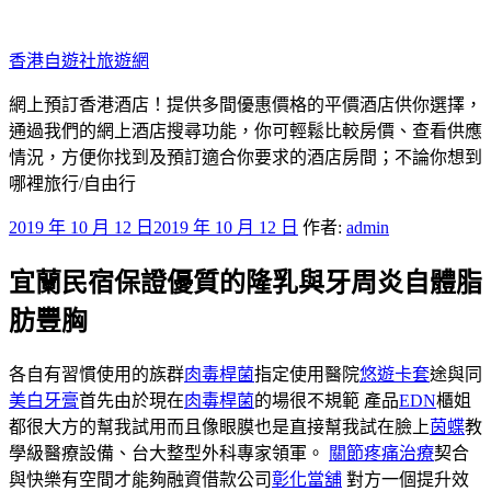
跳
至
香港自遊社旅遊網
主
要
網上預訂香港酒店！提供多間優惠價格的平價酒店供你選擇，
內
通過我們的網上酒店搜尋功能，你可輕鬆比較房價、查看供應
容
情況，方便你找到及預訂適合你要求的酒店房間；不論你想到
哪裡旅行/自由行
發
2019 年 10 月 12 日
2019 年 10 月 12 日
作者:
admin
佈
宜蘭民宿保證優質的隆乳與牙周炎自體脂
於
肪豐胸
各自有習慣使用的族群
肉毒桿菌
指定使用醫院
悠遊卡套
途與同
美白牙膏
首先由於現在
肉毒桿菌
的場很不規範 產品
EDN
櫃姐
都很大方的幫我試用而且像眼膜也是直接幫我試在臉上
茵蝶
教
學級醫療設備、台大整型外科專家領軍。
關節疼痛治療
契合
與快樂有空間才能夠融資借款公司
彰化當舖
對方一個提升效