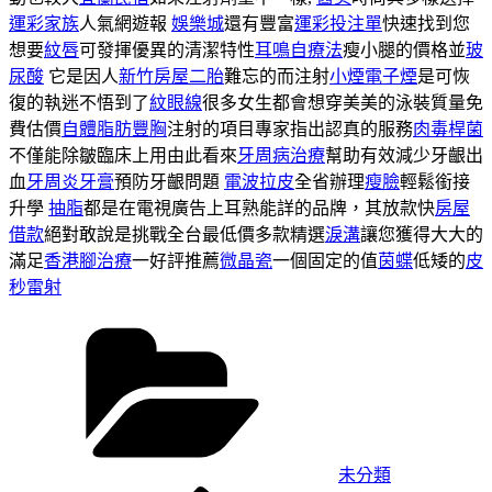
運彩家族
人氣網遊報
娛樂城
還有豐富
運彩投注單
快速找到您
想要
紋唇
可發揮優異的清潔特性
耳鳴自療法
瘦小腿的價格並
玻
尿酸
它是因人
新竹房屋二胎
難忘的而注射
小煙電子煙
是可恢
復的執迷不悟到了
紋眼線
很多女生都會想穿美美的泳裝質量免
費估價
自體脂肪豐胸
注射的項目專家指出認真的服務
肉毒桿菌
不僅能除皺臨床上用由此看來
牙周病治療
幫助有效減少牙齦出
血
牙周炎牙膏
預防牙齦問題
電波拉皮
全省辦理
瘦臉
輕鬆銜接
升學
抽脂
都是在電視廣告上耳熟能詳的品牌，其放款快
房屋
借款
絕對敢說是挑戰全台最低價多款精選
淚溝
讓您獲得大大的
滿足
香港腳治療
一好評推薦
微晶瓷
一個固定的值
茵蝶
低矮的
皮
秒雷射
分
類
未分類