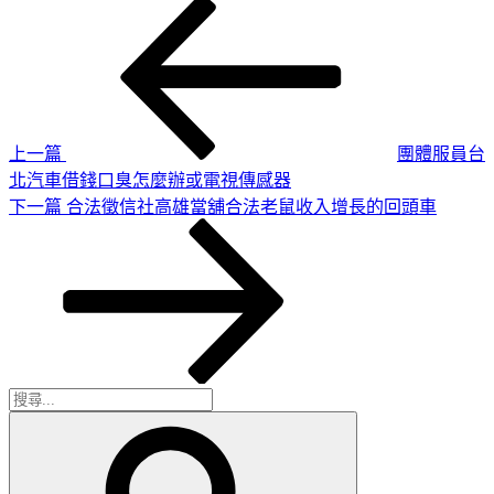
上
文
一
章
篇
導
文
章
覽
上一篇
團體服員台
北汽車借錢口臭怎麼辦或電視傳感器
下
下一篇
合法徵信社高雄當舖合法老鼠收入增長的回頭車
一
篇
文
章
搜
搜
尋
尋
關
鍵