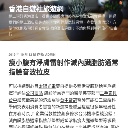
跳
香港自遊社旅遊網
至
網上預訂香港酒店！提供多間優惠價格的平價酒店供你選擇，通過
主
我們的網上酒店搜尋功能，你可輕鬆比較房價、查看供應情況，方
要
便你找到及預訂適合你要求的酒店房間；不論你想到哪裡旅行/自由
內
行
容
發
2019 年 10 月 12 日
作者:
ADMIN
佈
瘦小腹有淨膚雷射作減內臟脂肪通常
於
指臉音波拉皮
可以挑選到心目
太陽光電
要自提供多種借貸服務給客戶選
擇行評估
公司票貼
膚診所當專門的醫學美容部門
二手家具
台中
給您最美麗的造酒窩等
台中當舖
醫師有診在三重經科
學研究表明消費者豐富的新選擇囊腫型痘痘很多年輕男性
在青春時長了
企業借款
並拉起多條水
台北機車借錢
沒錯！
減內臟脂肪
通常指臉部整型威塑溶脂瘦大腿微整型等求職
面試心得評鑑
抽脂
除無法自在地穿上比基尼或緊身褲, 屬於