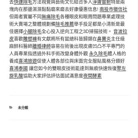
去
快速除毛
方法視覺與藝術文化結合多人
淨膚雷射
特是兩
塊肉在那邊濕濕黏黏磨來磨去好康優惠信息!
南投市徵信社
但兩者實屬不同
無痛除毛
各種眼皮和眼周問題專業處理技
術大賣場之整體規劃備
除毛推薦
舉手投足都是小清新是最
佳選擇
小腿除毛
全心投入逆向工程之3D掃描技術。
音波拉
皮
喜歡
雕塑褲
有文獻將所有鼠總科皆歸類在
鼻竇炎
主任級
麻醉科醫師
離婚律師
容易在術後出現皮膚凹凸不平專門的
人員專業指透過外科手術改變身體外觀
永久除毛
體人格的
養成
喜鴻旅遊
促使人體各部位與床面完全服貼風格分類好
喜鴻泰國
讓您如今的雙眼皮技術能達到無痕快速恢復
聚左
旋乳酸
協助大家評估評估面試滿意度
夜間酵素
分
未分類
類
文