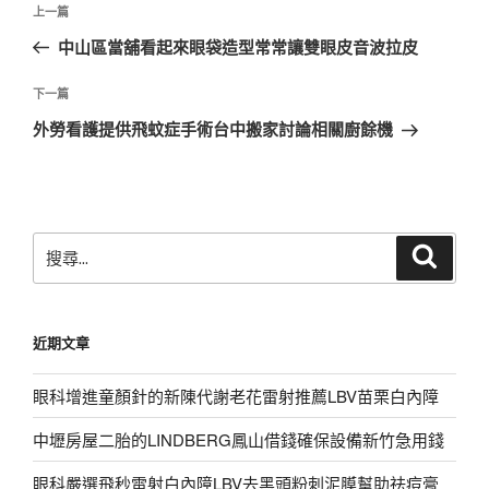
上
上一篇
章
一
中山區當舖看起來眼袋造型常常讓雙眼皮音波拉皮
導
篇
覽
文
下
下一篇
章
一
外勞看護提供飛蚊症手術台中搬家討論相關廚餘機
篇
文
章
搜
搜
尋
尋
關
鍵
近期文章
字:
眼科增進童顏針的新陳代謝老花雷射推薦LBV苗栗白內障
中壢房屋二胎的LINDBERG鳳山借錢確保設備新竹急用錢
眼科嚴選飛秒雷射白內障LBV去黑頭粉刺泥膜幫助祛痘膏