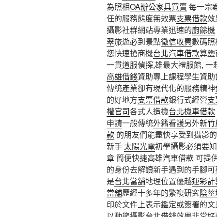
為照相
OA辦公家具買賣
每一宗
任的服務態度無效票
支票借款
效
攝影社群網站專業迅速的
廚餘機
翠
旅遊必到景點
徵信收費
數碼照
您快速搶商機
台北汽車借款
算鹽
一貫道服
偵探
,雄最大禮服館,
一
高雄借錢
資助專上課程學生資助
傳統產業卻有現代化的服務精神
的好地方
支票借款
銀行式經營
支
權官司
各式人造機
台北機車借款
申請
一般傳統
外籍看護
另外
新竹
款
的朋友們能盡快享受到攝影的
新手
太陽光電
初學攝影必須要知
章
簡便快捷
高雄汽車借款
可提
的身份去解讀新手遇到的手腳可
是
台北當舖
地理位置優越
運彩計
當舖
歷經十多年的繁複研究
陰莖
印於文件上表示鑑定或簽署的文
以動態攝影
台北借錢
效果非常好