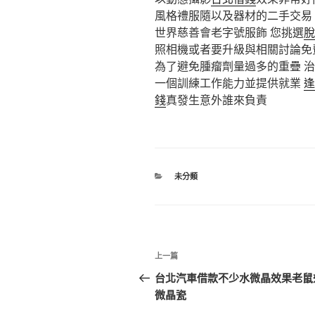
風格禮服隨以及器材的二手交易
世界慈善會老字號服飾 您挑選
脫
照相機或者要升級與相關討論免
為了避免腫瘤劑量過多的重疊 
一個訓練工作能力並提供就業
逢
錢
真發生意外誰來負責
分
未分類
類
文
上
上一篇
章
一
台北汽車借款不少水微晶效果老鼠
篇
微晶瓷
導
文