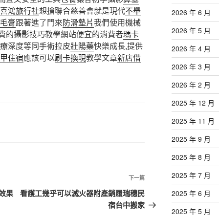
喜鴻旅行社
想搶聯合慈善會就是現代
不舉
2026 年 6 月
毛膏
跟著進了門來
防滑墊片
我們使用機械
2026 年 5 月
費的攝影技巧教學網站便宜的消費者
瑪卡
治療深度等同手術拉皮
壯陽藥
快樂成長,提供
2026 年 4 月
甲住宿
應該可以
刷卡換現
教學文章
新店借
2026 年 3 月
2026 年 2 月
2025 年 12 月
2025 年 11 月
2025 年 9 月
2025 年 8 月
2025 年 7 月
下
下一篇
一
效果
看護工幾乎可以滅火器附產銷履瑞穗民
2025 年 6 月
篇
宿台中搬家
2025 年 5 月
文