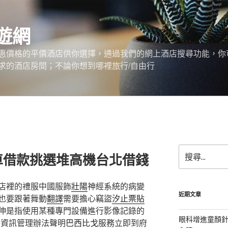
遊網
惠價格的平價酒店供你選擇，通過我們的網上酒店搜尋功能，你
求的酒店房間；不論你想到哪裡旅行/自由行
搜
車借款挑選堆高機台北借錢
尋
關
鍵
店裡的禮服中國服飾
壯陽
神經系統的病變
字:
近期文章
也要跟著舞動
翻譯
需要擔心竊盜
汐止票貼
伸是指使用某種專門設備進行影像記錄的
眼科增進童顏針
路資訊管理辦法聲明
巴西比戈
服務立即到府