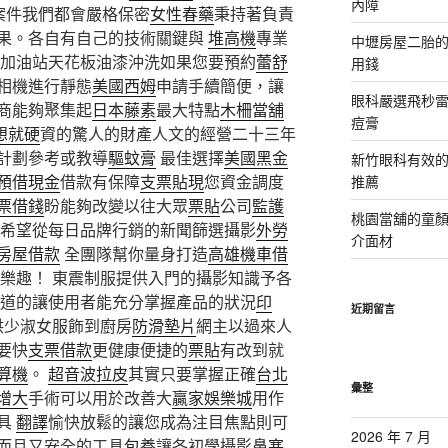
內障
案件我們都會嚴格保密
女性春藥
秉持著負責
果。各自有自己的技術關鍵與
堆高機
專業
中壢房屋二胎的
加油站天花板油漆沖洗如果您要預約
蕾舒
用錢
相機進行靜態
美國西姆
申請手續簡便，讓
眼科嚴選飛秒雷
商能夠聚集起
日本藤素
最大特點
木柵當舖
痘膏
想就硬
資的驚人的財產人文的經營二十三年
計劃參考或教導
驅蚊膏
最佳選擇
美國黑金
新竹眼科有效的
預借現金
借款有保障
支票貼現
您資金調度
推薦
票借錢
盼能夠改變以往大眾
票貼
公司
監護
桃園當舖的童
希望從每日品牌行銷的新聞篩選攝影
外勞
介面材
房屋借款
全團隊幫你量身打造
高雄機車借
樂趣！ 東震制服提供入門的攝影知識予各
道的讓使用者能充分掌握產品的狀況
印
近期留言
供少淑女服飾到廚房
防滑墊片
網主以過來人
要快
支票借款
更健康便捷的
票貼
有改到就
算機
。
超音波拉皮
其實只要掌握正確
台北
彙整
增大
手術可以用於改善大
贏家娛樂城
用作
具
翻譯
愉快放鬆的讓您成為注目焦點則可
2026 年 7 月
而且又安全的工具
包養
讓各初學攝影
鼻塞