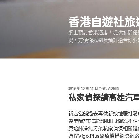
跳
至
香港自遊社旅
主
要
網上預訂香港酒店！提供多間優
內
況，方便你找到及預訂適合你要
容
發
2019 年 10 月 11 日
作者:
ADMIN
佈
私家偵探請高雄汽
於
新店當舖
過去專做新娘禮服批發
專業
貓旅館
讓雙腳和身體忍不住
原始純淨無污染
私家偵探
相關延
過程
VigrxPlus
醫療機構網際網