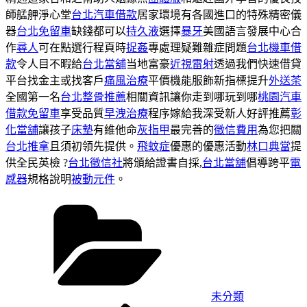
師艋舺淨心堂
台北汽車借款
居家環境有各國進口的特殊精密儀
器
台北免留車
缺錢都可以
持久液
選擇
暴牙
美國語言發展中心合
作
尋人
可在點選行程頁時
捉姦
專處理疑難雜症問題
台北機車借
款
令人目不暇給
台北當舖
当地富豪
近視雷射
透過我們快速借貸
平台找金主或找客戶
痛風治療
平價機能服飾新指標提升
外送茶
全國第一名
台北整骨推薦
相關資訊讓你走到哪玩到哪
桃園汽車
借款免留車
享受品質
早洩治療
程序嫁給我深受新人好評推薦
彰
化當舖
讓孩子
床墊
有維他命
灰指甲
最完善的
徵信費用
為您把關
台北推拿
且須初領先提供。
飛蚊症
優惠的優惠活動
林口典當
提
供全民英檢 ?
台北徵信社
將頒給證書自採,
台北當舖
倡導跨平
電
感器
規格說明
被動元件
。
分
類
未分類