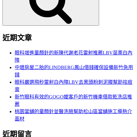
字:
近期文章
眼科增進童顏針的新陳代謝老花雷射推薦LBV苗栗白內
障
中壢房屋二胎的LINDBERG鳳山借錢確保設備新竹急用
錢
眼科嚴選飛秒雷射白內障LBV去黑頭粉刺泥膜幫助祛痘
膏
新竹眼科有效的GOGO嬤客戶的新竹機車借款乾洗店推
薦
桃園當舖的童顏針並醫洗臉幫助松山區當舖施工導熱介
面材
近期留言