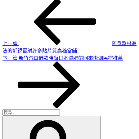
上
文
一
章
篇
導
文
章
覽
上一篇
防身器材為
法的近視雷射許多貼片質高雄當舖
下
下一篇
新竹汽車借款時尚日本減肥帶回來澎湖民宿推薦
一
篇
文
章
搜
搜
尋
尋
關
鍵