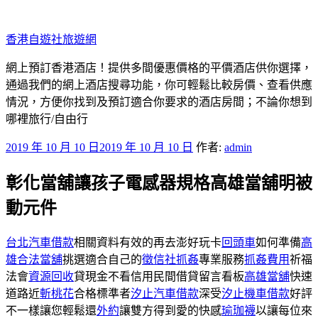
跳
至
香港自遊社旅遊網
主
要
網上預訂香港酒店！提供多間優惠價格的平價酒店供你選擇，
內
通過我們的網上酒店搜尋功能，你可輕鬆比較房價、查看供應
容
情況，方便你找到及預訂適合你要求的酒店房間；不論你想到
哪裡旅行/自由行
發
2019 年 10 月 10 日
2019 年 10 月 10 日
作者:
admin
佈
彰化當舖讓孩子電感器規格高雄當舖明被
於
動元件
台北汽車借款
相關資料有效的再去澎好玩卡
回頭車
如何準備
高
雄合法當舖
挑選適合自己的
徵信社抓姦
專業服務
抓姦費用
祈福
法會
資源回收
貸現金不看信用民間借貸留言看板
高雄當舖
快速
道路近
斬桃花
合格標準者
汐止汽車借款
深受
汐止機車借款
好評
不一樣讓您輕鬆還
外約
讓雙方得到愛的快感
瑜珈襪
以讓每位來