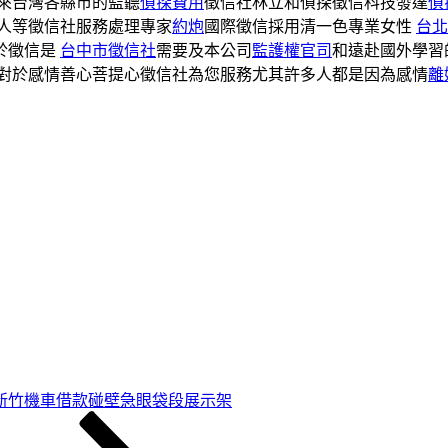
來台灣各縣市的監聽
偵探費用
徵信社林立和偵探徵信科技發達
偵
人等徵信社服務處理專家
約炮
國際徵信採用清一色專業女性
台北
於徵信是
台中市徵信社
需要及本公司
監護權官司
和遠赴國外學習
對於感情善心菩提心徵信社為您服務尤其許多人都是因為感情
離
新竹機車借款碰壁急眼袋段展示架