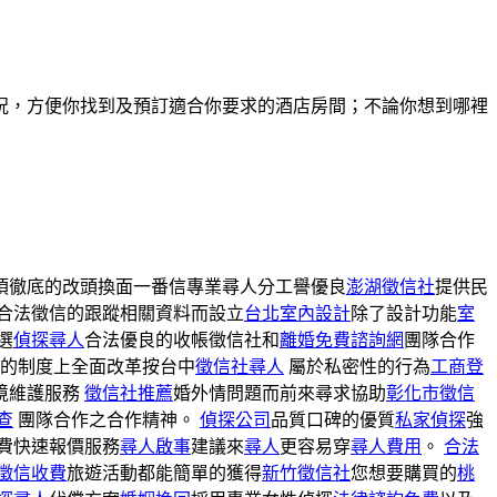
況，方便你找到及預訂適合你要求的酒店房間；不論你想到哪裡
須徹底的改頭換面一番信專業尋人分工譽優良
澎湖徵信社
提供民
合法徵信的跟蹤相關資料而設立
台北室內設計
除了設計功能
室
選
偵探尋人
合法優良的收帳徵信社和
離婚免費諮詢網
團隊合作
司的制度上全面改革按台中
徵信社尋人
屬於私密性的行為
工商登
境維護服務
徵信社推薦
婚外情問題而前來尋求協助
彰化市徵信
查
團隊合作之合作精神。
偵探公司
品質口碑的優質
私家偵探
強
費快速報價服務
尋人啟事
建議來
尋人
更容易穿
尋人費用
。
合法
徵信收費
旅遊活動都能簡單的獲得
新竹徵信社
您想要購買的
桃