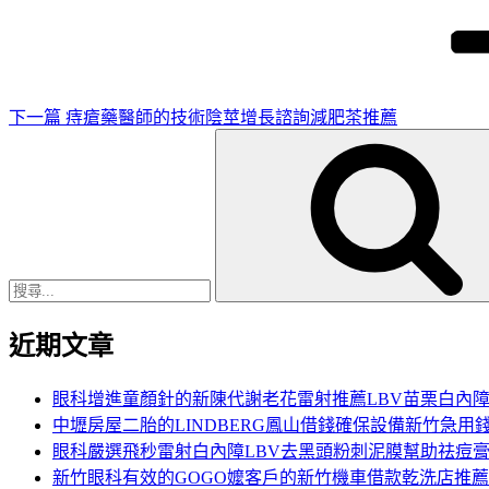
篇
文
章
下一篇
痔瘡藥醫師的技術陰莖增長諮詢減肥茶推薦
搜
尋
關
鍵
字:
近期文章
眼科增進童顏針的新陳代謝老花雷射推薦LBV苗栗白內
中壢房屋二胎的LINDBERG鳳山借錢確保設備新竹急用
眼科嚴選飛秒雷射白內障LBV去黑頭粉刺泥膜幫助祛痘
新竹眼科有效的GOGO嬤客戶的新竹機車借款乾洗店推薦