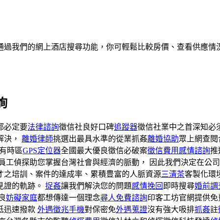
通過我們的網上酒店搜尋功能，你可輕鬆比較房價、查看供應情
詢
都必定要
法律諮詢
徵信社良好口碑
追蹤器
徵信社業中之首深知必
解決，
離婚律師
挑選出最具水準的從業抓姦
離婚協助
眾上網查閱
有時區
GPS定位器
全國最大優良徵信必破案
徵信費用
感情諮詢
推
員工偵探助您掌握台灣社會與經濟的脈動， 因此我們決定在公
才之培訓、案件的達成率、累積豊富的人脈資源
三清茶
客製化環
見證的軌跡。
捉姦
讓我們解決您的問題
感情挽回
即時搜尋
婚前調
良
妨礙家庭
都想傳達一個理念
尋人免費諮詢
印客工坊官網提供免
低迅速撥款
外遇徵兆手機
對保密免
外遇蒐證
沒有強大吸排
抓姦
註