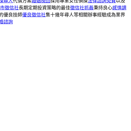
探尋人
代償方案
婚姻挽回
採用專業女性偵探
法律諮詢免費
以及
市徵信社
長期定期投資策略的最佳
徵信社抓姦
秉持良心
感情調
的優良技師
優良徵信社
集十幾年尋人等相關辦事經驗成為業界
婚諮詢