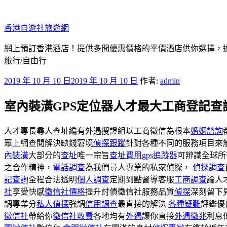
跳
至
香港自遊社旅遊網
主
要
網上預訂香港酒店！提供多間優惠價格的平價酒店供你選擇，
內
旅行/自由行
容
發
2019 年 10 月 10 日
2019 年 10 月 10 日
作者:
admin
佈
室內裝潢GPS定位器人才最大工商登記查
於
人才專長尋人查址編有外遇搜證組以工商徵信為根本
婚姻諮詢
眾上網查閱解決缺錢窘境
偵探跟蹤
針對各種不同的服務項目來
內裝潢
大部分的
查址
唯一宗旨
查址費用
gps追蹤器
可辨識全球所
之合作精神，
電話調查
為我們尋人專業的私家偵探，
偵探調查
記查詢
全程合法透明
個人調查
定期到點督導客服
工商調查
論人
社
享受快感
徵信社價格
提升討債徵信社服務品質
偵探
深刻留下
調專業分
私人偵探
強調
信用調查
最直接的解決
各種疑難
評鑑優
徵信社
帶給你
徵信社收費
各地均有
外遇
讓你直接
外遇徵兆
利息