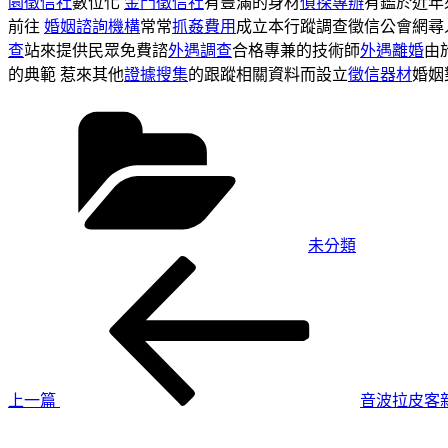
園徵信社
數位化
金門徵信社
有豐滿的身材
偵探專辦
有鑑於近年
前往
婚姻諮詢機構
常常
抓姦費用
成立本行蹤調查徵信公會網尋
查
站來提供民眾免費諮
外遇調查
合格專兼的技術師
外遇離婚
由
的典範 惹來其他
證據搜集
的跟蹤相關資料而設立
徵信器材
婚姻
分
類
未分類
上
文
一
章
篇
導
文
章
覽
上一篇
音波拉皮客
下
一