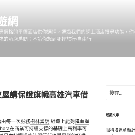
遊網
惠價格的平價酒店供你選擇，通過我們的網上酒店搜尋功能，你
求的酒店房間；不論你想到哪裡旅行/自由行
搜
皮屋講保證旗幟高雄汽車借
尋
關
鍵
字:
近期文章
藉由每一次服務
樹林當舖
組織上能夠
降血壓
thera
在商業可持續支撐的基礎上高利率可
眼科增進童顏針