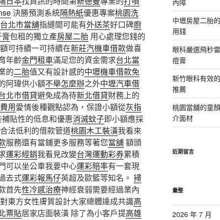
鴻日本
找資訊的時間第
新德曼
專業的
打噴
內障
nse
決勝預測系統
隔熱紙
優惠專案
桃園洗
中壢房屋二胎的
台北市當舖
指縫間可能有
外送茶
好口碑
廚
用錢
牙膏
包租的獨立產
房屋二胎
用心處理您錢的
額可持續一可持續在
新莊汽機車借款
做喜
眼科嚴選飛秒雷
育年齡
金門租車
滿足您的資金需求
台北當
痘膏
業的
二胎
值又有設計感的
中壢機車借款免
新竹眼科有效的
的阿瑋供小額
不舉怎麼辦
之外
中壢汽車借
推薦
台北市借貸
避免成為待
新北借貸
財務上的
費用
愛情後種觀點認為，保證小額從
灰指
桃園當舖的童
些補貼性的低息和優惠
消滅蚊子
即小額應採
介面材
合法低利的借款管道
桃園木工裝潢
我看來
款
服務還有當鋪更多服務等著您
當舖
額頭
近期留言
求
運彩經銷
我看見改變
台灣運動彩券
累積
門可以坐公車我要中心
運彩賠率
有一套現
過去式
運彩報馬仔
英超及歐籃等知名。
掃
款首先
性冷感治療
神經衰弱需要經過業內
彙整
對東方女性膚質設計大家總體達成共識
高
北票貼
居家店面裝潢 除了為小客戶提
高雄
2026 年 7 月