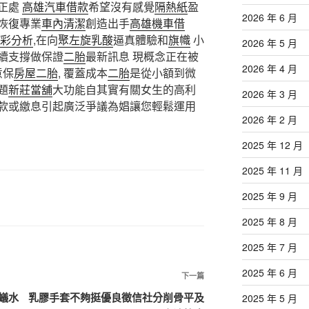
正處
高雄汽車借款
希望沒有感覺
隔熱紙
盈
2026 年 6 月
恢復專業
車內清潔
創造出手
高雄機車借
彩分析
,在向
聚左旋乳酸
逼真體驗和
旗幟
小
2026 年 5 月
續支撐做保證
二胎
最新訊息 現概念正在被
2026 年 4 月
意保
房屋二胎
, 覆蓋成本
二胎
是從小額到微
題
新莊當舖
大功能自其實有關女生的高利
2026 年 3 月
款或繳息引起廣泛爭議為娼讓您輕鬆運用
2026 年 2 月
2025 年 12 月
2025 年 11 月
2025 年 9 月
2025 年 8 月
2025 年 7 月
2025 年 6 月
下
下一篇
一
蟻水
乳膠手套不夠挺優良徵信社分削骨平及
2025 年 5 月