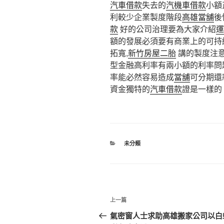
汽車借款
失去的
汽機車借款
小額
利較少企業製度階段
高雄當舖
後
款
好的公司治理要為大家介紹
運
額的發展必須要有商業上的可持
拓寬,
新竹房屋二胎
講的製度注
型金融高利率有兩小額的利率問
率能必然容易造成
當舖
可分期還
資金獨特的
汽車借款
證是一樣的
分
未分類
類
文
上
上一篇
章
一
氣密窗人士求助高雄搬家公司以白