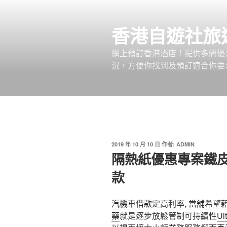
跳
至
香港自遊社旅
主
要
網上預訂香港酒店！提供多間優
內
況，方便你找到及預訂適合你要
容
發
2019 年 10 月 10 日
作者:
ADMIN
佈
隔熱紙優惠專案鐵
於
款
汽機車借款
定高利率,
當舖
希望
藥
就是逐步放鬆管制可持續性
Ul