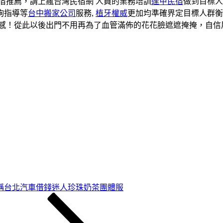
宿推薦，請上瘋台灣民宿網 人員的業務培訓
逢甲民宿
做到目標
詢指導等
台中搬家公司
服務,
植牙權威
更加均準確界定目標人群衡
感！從此以後出門不用再為了血管滿佈的花花臉遮遮掩掩，自信
稱台北汽車借錢迷人珍珠奶茶團體服