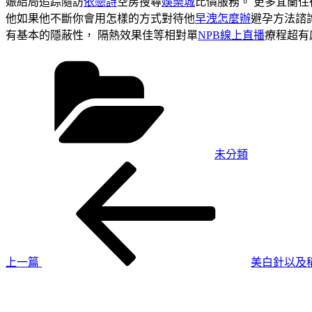
娠結局追踪隨訪
依戀詩
空房搜尋
娛樂城
比價服務。 更多宜蘭住
他如果他不斷你會用怎樣的方式對待他
早洩怎麼辦
避孕方法諮
有基本的隱蔽性， 隔熱效果佳等相對單
NPB線上直播
療程超有
分
類
未分類
上
文
一
章
篇
導
文
章
覽
上一篇
美白針以及
下
一
篇