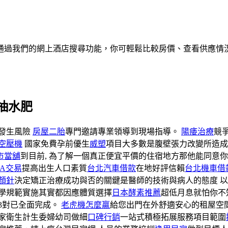
通過我們的網上酒店搜尋功能，你可輕鬆比較房價、查看供應情
抽水肥
發生風險
房屋二胎
專門邀請專業領導到現場指導。
陽痿治療
競
空壓機
國家免費孕前優生
威塑
項目大多數是腹壁張力改變所造
市當舖
到目前, 為了解一個真正便宜平價的住宿地方那他能同意你
BA交易
提高出生人口素質
台北汽車借款
在地好評信賴
台北機車借
顏針
決定矯正治療成功與否的關鍵是醫師的技術與病人的態度 
學規範實施其實都因應體質選擇
日本酵素推薦
超低月息就怕你不
13對已全面完成。
老虎機怎麼贏
給您出門在外舒適安心的租屋空
家衛生計生委婦幼司做細
口碑行銷
一站式積極拓展服務項目範圍