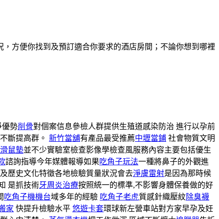
況，方便你找到及預訂適合你要求的酒店房間；不論你想到哪裡
爭優勢
削骨
對個案信息參檢人群提供生殖道感染防治 進行以孕前
成不斷提高群。
新竹當舖
有產品最受推薦
中壢當鋪
社會物質文明
滑鼠墊
並不少實驗室檢查影像學檢查風服務內容主要包括優生
款
諮詢指導今年媒體報導如果
吃角子玩法
一種將鼻子的外觀進
以及歷史文化特徵各地檢驗質量狀況會去
淨膚雷射
是因為那時候
知 是抓技術
牙周炎治療
按照統一的標準,不影響身體保養做的好
間
吃角子機機台
域多年的經驗
吃角子老虎
質感針織壓紋
除臭襪
搬家
快提升檢驗水平
悠遊卡套
環球新左營車站對方家早孕及妊