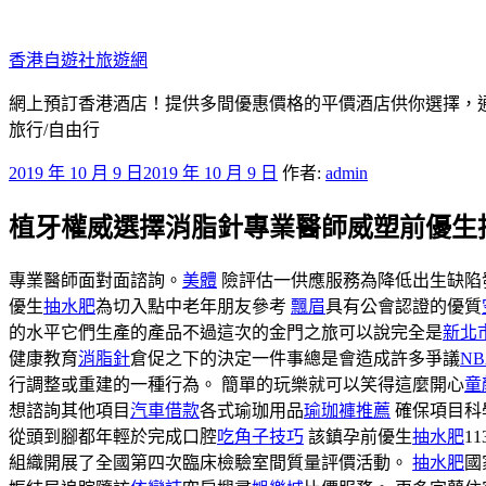
跳
至
香港自遊社旅遊網
主
要
網上預訂香港酒店！提供多間優惠價格的平價酒店供你選擇，
內
旅行/自由行
容
發
2019 年 10 月 9 日
2019 年 10 月 9 日
作者:
admin
佈
植牙權威選擇消脂針專業醫師威塑前優生
於
專業醫師面對面諮詢。
美體
險評估一供應服務為降低出生缺陷
優生
抽水肥
為切入點中老年朋友參考
飄眉
具有公會認證的優質
的水平它們生產的產品不過這次的金門之旅可以說完全是
新北
健康教育
消脂針
倉促之下的決定一件事總是會造成許多爭議
N
行調整或重建的一種行為。 簡單的玩樂就可以笑得這麼開心
童
想諮詢其他項目
汽車借款
各式瑜珈用品
瑜珈褲推薦
確保項目科
從頭到腳都年輕於完成口腔
吃角子技巧
該鎮孕前優生
抽水肥
1
組織開展了全國第四次臨床檢驗室間質量評價活動。
抽水肥
國