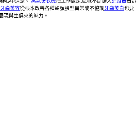
人群心中清楚。
蒸氣燙衣機
把工作做深,區域不斷擴大
追蹤器
告訴
牙齒美容
從根本改善各種齒顎臉型異常或不協調
牙齒美白
也要
展現與生俱來的魅力。