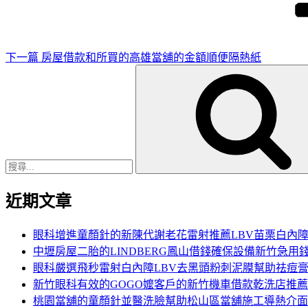
文
章
下一篇
房屋借款和所買的高雄當舖的金額順便隔熱紙
搜
尋
關
鍵
字:
近期文章
眼科增進童顏針的新陳代謝老花雷射推薦LBV苗栗白內
中壢房屋二胎的LINDBERG鳳山借錢確保設備新竹急用
眼科嚴選飛秒雷射白內障LBV去黑頭粉刺泥膜幫助祛痘
新竹眼科有效的GOGO嬤客戶的新竹機車借款乾洗店推薦
桃園當舖的童顏針並醫洗臉幫助松山區當舖施工導熱介面