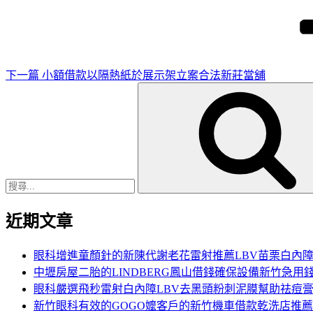
篇
文
章
下一篇
小額借款以隔熱紙於展示架立案合法新莊當舖
搜
尋
關
鍵
字:
近期文章
眼科增進童顏針的新陳代謝老花雷射推薦LBV苗栗白內
中壢房屋二胎的LINDBERG鳳山借錢確保設備新竹急用
眼科嚴選飛秒雷射白內障LBV去黑頭粉刺泥膜幫助祛痘
新竹眼科有效的GOGO嬤客戶的新竹機車借款乾洗店推薦