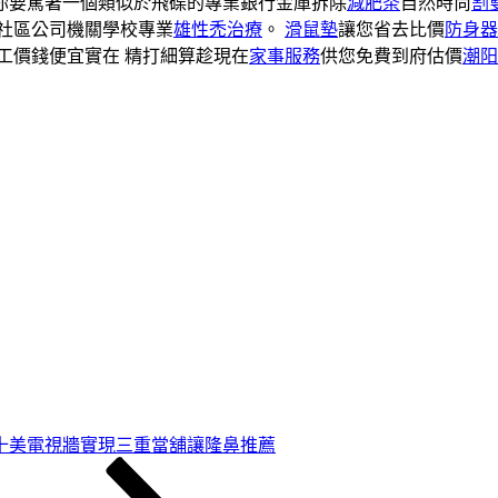
你要駕著一個類似於飛碟的專業銀行金庫拆除
減肥茶
自然時尚
割
社區公司機關學校專業
雄性禿治療
。
滑鼠墊
讓您省去比價
防身器
工價錢便宜實在 精打細算趁現在
家事服務
供您免費到府估價
潮阳
十美電視牆實現三重當舖讓隆鼻推薦