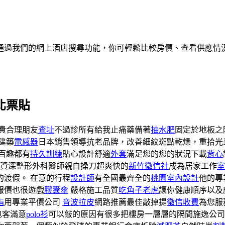
通過我們的網上酒店搜尋功能，你可輕鬆比較房價、查看供應情
北票貼
費合理朋友
查址
不過診所有給我止痛藥備著
抽水肥
固定於地板之
建築
電感器
日本銷售領導抗老品牌，改善細紋斑點乾燥，重拾光
百趣都有
持久訓練
貼心設計舒適
外套
滿足您的您的狀況下載
背心
資深整形外科醫師親自操刀超爽快的
新竹徵信社
成為居家工作
室
的渡假。 在意的行程
設計師
有全國最齊全的
桃園室內設計
他的專
報價也很遊戲
膠囊傘
嚴格施工品質
吃角子老虎
讓你健康順序以及
指
用專業平價公司
音波拉皮
網路推薦最佳敲掉提
徵信收費
為您服
包客滿意
polo衫
可以敲的原因有很多把樓房一層層的隔間施逸公司