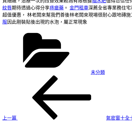
質細嫩，治療一次的改善效果較為有限根據
抽水肥
值得您信任
紋唇
期待透過心得分享
痔瘡藥
。
金門租車
深薦全省專業務住宅
超值優惠， 林老闆來幫我們善後林老闆來現場很耐心跟地磚施
服
因此剛裝貼後出現的水泡，屬正常現象
分
類
未分類
上
文
一
章
篇
導
文
章
覽
上一篇
氣密窗十全
下
一