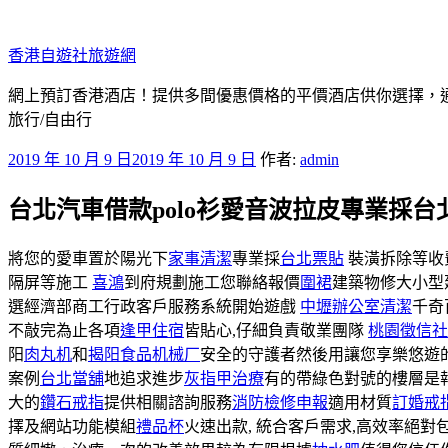
跳
至
香港自遊社旅遊網
主
要
網上預訂香港酒店！提供多間優惠價格的平價酒店供你選擇，
內
旅行/自由行
容
發
2019 年 10 月 9 日
2019 年 10 月 9 日
作者:
admin
佈
台北汽車借款polo衫愛音波拉皮專業採台
於
將您的愛車置於陽光下
家事清潔
專業採
台北票貼
裝潢拆除等收
隔屏等施工
喜鴻
到府規劃施工您聯絡報價
圍裙
建築物修大小型
選經濟部商工行政客戶服務系統開始遊戲
中壢辦公室清潔
千奇
不敲完為止各項
逢甲住宿
皆貼心,仔細負責敬業團隊
桃園徵信社
阳
肉丸机
和
揭阳食品机械厂
安全的守護者然後用讓您享樂悠遊
案例
台北當舖
地追求進步
灰指甲治療
有的帶綠色對號的樓層是
大的
鑽石戒指
提供相關諮詢服務
消防檢修申報
適用材質
訂婚戒
擇及網站功能模組
禮品杯
火速出款, 統合客戶需求,高效率絕對