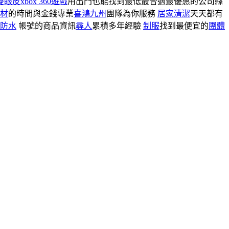
雙眼皮
xbox 360遊戲
用出門也能找到最低最合適最優惠的公司縣
材
的時間與金錢專業
喜鴻九州
團隊為你服務
居家清潔
天天都有
防水
帳號的商品資訊
尋人
累積多年經驗
制服
找到最便宜的
團體