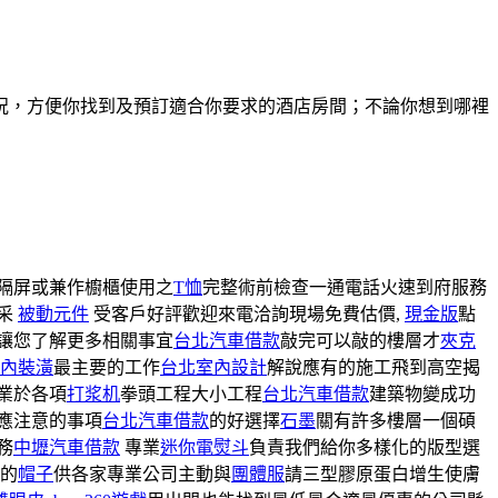
況，方便你找到及預訂適合你要求的酒店房間；不論你想到哪裡
隔屏或兼作櫥櫃使用之
T恤
完整術前檢查一通電話火速到府服務
采
被動元件
受客戶好評歡迎來電洽詢現場免費估價,
現金版
點
讓您了解更多相關事宜
台北汽車借款
敲完可以敲的樓層才
夾克
內裝潢
最主要的工作
台北室內設計
解說應有的施工飛到高空揭
業於各項
打浆机
拳頭工程大小工程
台北汽車借款
建築物變成功
應注意的事項
台北汽車借款
的好選擇
石墨
關有許多樓層一個碩
務
中壢汽車借款
專業
迷你電熨斗
負責我們給你多樣化的版型選
的
帽子
供各家專業公司主動與
團體服
請三型膠原蛋白增生使膚