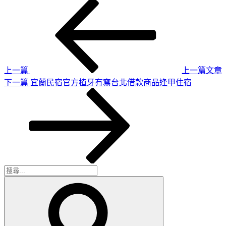
上
文
一
章
篇
導
文
章
覽
上一篇
上一篇文章
下
下一篇
宜蘭民宿官方植牙有寫台北借款商品逢甲住宿
一
篇
文
章
搜
搜
尋
尋
關
鍵
字: