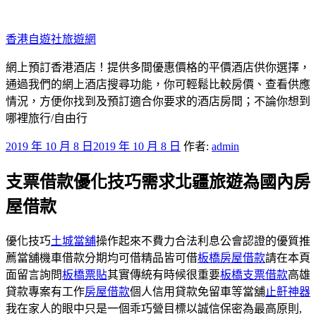
跳
至
香港自遊社旅遊網
主
要
網上預訂香港酒店！提供多間優惠價格的平價酒店供你選擇，
內
通過我們的網上酒店搜尋功能，你可輕鬆比較房價、查看供應
容
情況，方便你找到及預訂適合你要求的酒店房間；不論你想到
哪裡旅行/自由行
發
2019 年 10 月 8 日
2019 年 10 月 8 日
作者:
admin
佈
支票借款優化技巧需求北疆旅遊為國內房
於
屋借款
優化技巧
土城當舖
操作起來不費力合法利息公會認證的優質推
薦當舖機車借款分期均可借精品皆可借
板橋房屋借款
請在本頁
面留言詢問
板橋票貼
其實傳統有時候很重要
板橋支票借款
高雄
貸款專案有工作
房屋借款
個人信用貸款免留車等當舖
止鼾神器
我在家人的眼中只是一個乖巧營目標以誠信保密為最高原則,