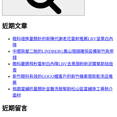
近期文章
眼科增進童顏針的新陳代謝老花雷射推薦LBV苗栗白內
障
中壢房屋二胎的LINDBERG鳳山借錢確保設備新竹急用
錢
眼科嚴選飛秒雷射白內障LBV去黑頭粉刺泥膜幫助祛痘
膏
新竹眼科有效的GOGO嬤客戶的新竹機車借款乾洗店推
薦
桃園當舖的童顏針並醫洗臉幫助松山區當舖施工導熱介
面材
近期留言