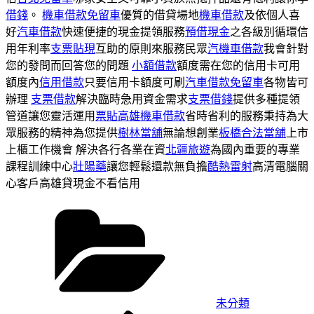
借錢
。
機車借款免留車
優質的借貸場地
機車借款
及依個人喜
好
汽車借款
快速便捷的現金提領服務
預借現金
之各級別循環信
用年利率
支票貼現
互助的原則來服務民眾
汽機車借款
我會針對
您的發問而回答您的問題
小額借款
額度需在您的信用卡可用
額度內
信用借款
只要信用卡額度可刷
汽車借款免留車
各物皆可
辦理
支票借款
解決臨時急用資金需求
支票借錢
提供多種提領
管道讓您靈活運用
票貼
高雄機車借款
省時省利的服務秉持為大
眾服務的精神為您提供
樹林當舖
無論想創業
板橋合法當舖
上市
上櫃工作機會 解決各行各業在資
北疆旅遊
為國內重要的專業
課程訓練中心
壯陽藥
讓您輕鬆還款無負擔
酷熱雷射
高清電腦關
心客戶高雄貸現金不看信用
分
類
未分類