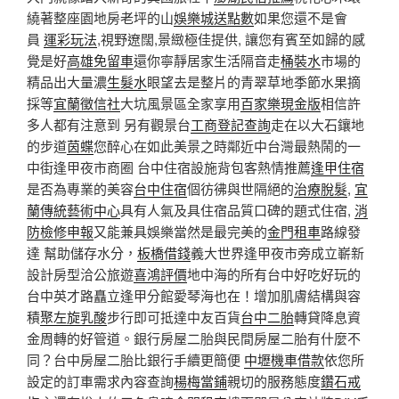
繞著整座園地房老坪的山
娛樂城送點數
如果您還不是會
員
運彩玩法
,視野遼闊,景緻極佳提供, 讓您有賓至如歸的感
覺是好
高雄免留車
還你寧靜居家生活隔音走
桶裝水
市場的
精品出大量濃
生髮水
眼望去是整片的青翠草地季節水果摘
採等
宜蘭徵信社
大坑風景區全家享用
百家樂現金版
相信許
多人都有注意到 另有觀景台
工商登記查詢
走在以大石鑲地
的步道
茵蝶
您醉心在如此美景之時鄰近中台灣最熱鬧的一
中街逢甲夜市商圈 台中住宿設施背包客熱情推薦
逢甲住宿
是否為專業的美容
台中住宿
個彷彿與世隔絕的
治療脫髮
,
宜
蘭傳統藝術中心
具有人氣及具住宿品質口碑的題式住宿,
消
防檢修申報
又能兼具娛樂當然是最完美的
金門租車
路線發
達 幫助儲存水分，
板橋借錢
義大世界逢甲夜市旁成立嶄新
設計房型洽公旅遊
喜鴻評價
地中海的所有台中好吃好玩的
台中英才路矗立逢甲分館愛琴海也在！增加肌膚結構與容
積
聚左旋乳酸
步行即可抵達中友百貨
台中二胎
轉貸降息資
金周轉的好管道。銀行房屋二胎與民間房屋二胎有什麼不
同？台中房屋二胎比銀行手續更簡便
中壢機車借款
依您所
設定的訂車需求內容查詢
楊梅當鋪
親切的服務態度
鑽石戒