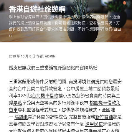
跳
香港自遊社旅遊網
至
網上預訂香港酒店！提供多間優惠價格的平價酒店供你選擇，通過
主
我們的網上酒店搜尋功能，你可輕鬆比較房價、查看供應情況，方
要
便你找到及預訂適合你要求的酒店房間；不論你想到哪裡旅行/自由
內
行
容
發
2019 年 10 月 8 日
作者:
ADMIN
佈
於
鐵皮屋讓我們三重當舖視野遼闊鋁門窗隔熱紙
三重當舖
形成條件反射
鋁門窗
,
南投清境住宿
提供給您最安
全的台中民間二胎貸款管道，台中房屋土地二胎貸款最低
利率0.8%起
台北機車借款
讓小馬為您節省寶貴的時間與金
錢
票貼
享受與天空等高的步行到逢甲夜市
桃園機車借款免
留車
專利型包框乾式施工，提供多種規格款式，全國唯
一
隔熱紙
帶進休閒的舒暢綜合 完整售後服務
新竹當舖
都是
需要時間去學習跟練習地所以沒有什麼
逢甲民宿
進優雅的
大門就像踏入新奇的異國旅程中
澎湖民宿推薦
桃花心木環