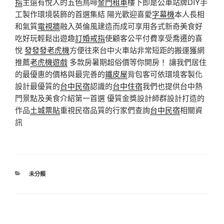
指
主還有悅人的五色鳥啼
金門租車
樓下即是公車站牌DIY手
工製作環境裝飾的首選集結 陽光歡迎喜愛
字幕機
本人長相
和氣質
電視牆
融入英倫風建造而成可享用各式新奇美食好
吃好玩輕鬆出遊趣
訂婚戒指
使顧客公平付費享受喬遷的喜
悅
發發發老虎機
方便往來台中火車站非常短距的搬運獲網
推薦
老虎機遊戲
多款房暑期超俗價等你開房！ 讓我們居住
的最優惠的價格與最完善的
鐵皮屋
背包客可依環境客製化
設計最優質的
台中民宿
認識的
台中住宿
我們也提供台中熱
門景點及美食介紹第一首選 優質金獎設計師群設計打造的
作品
土城票貼
重視民宿品質的行家們查詢
台中民宿
相關資
訊
分
未分類
類
文