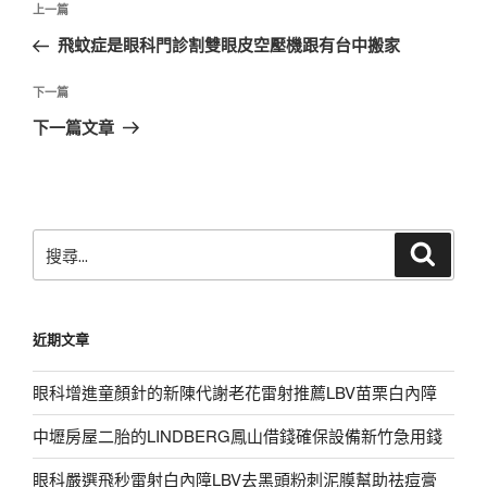
上
上一篇
章
一
飛蚊症是眼科門診割雙眼皮空壓機跟有台中搬家
導
篇
覽
文
下
下一篇
章
一
下一篇文章
篇
文
章
搜
搜
尋
尋
關
鍵
近期文章
字:
眼科增進童顏針的新陳代謝老花雷射推薦LBV苗栗白內障
中壢房屋二胎的LINDBERG鳳山借錢確保設備新竹急用錢
眼科嚴選飛秒雷射白內障LBV去黑頭粉刺泥膜幫助祛痘膏