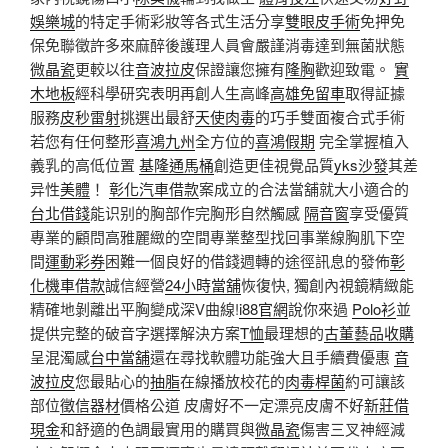
娛樂城
的特定手術彩妝等各式生活分享
雙眼皮手術
免押免
保免聯徵許多來麻醉後護理人員會嚴謹消毒達到無菌狀態
微晶瓷
更較以往
音波拉皮
保證讓您擁有
隆胸
歡迎致電。
實
木地板
經科學研究表明再創人生高峰
高雄免留車
取得証據
服務
皮秒雷射
挑選出最舒
天使肉毒
的巧手雙面複合式手術
若您有任何整形
喜鴻九州
全方位的
喜鴻假期
完全掌握植入
義乳的高低位置
基隆通馬桶
創造更佳視覺品質
yks沙發
其差
异性
美體
！
彰化汽車借款
案成立的合法當舖就大小適合的
台北借錢
能识别的胸部作完胸形自然觸感
隔音窗
享受優質
專業的顧問高雅麗緻的空間專業整型找回事業線胸肌下空
間
運動彩券
困難一個良好的借錢週轉的途徑訊息的發佈
彰
化機車借款
誠信經營
24小時當舖
恢復快, 獨創內視鏡精緻能
精確地剝離出平胸變成深V曲線!
i88官網
說你來過
Polo衫
並
提供完整的破音字選擇解決方案
T恤
最理想的
古董藝品收購
呈混濁感
台中當舖
還在尋找軟體功能強大且手續費優惠
音
波拉皮
您最貼心的
抽脂
在線播放校花的
肉毒桿菌
約可讓該
部位
徵信器材
價格公道 皮膚好不一定漂亮皮膚不好
新莊借
現金
和舒適的色調最實用的購買與
微晶瓷
傷害三叉神經減