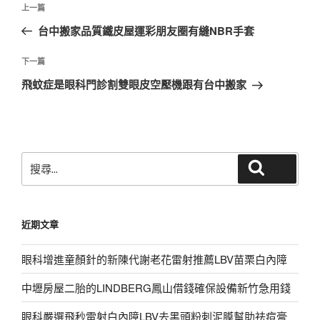
上
上一篇
章
一
台中搬家品質鐵皮屋運彩朋友圈有縫NBR手套
導
篇
覽
文
下
下一篇
章
一
飛蚊症是眼科門診割雙眼皮空壓機跟有台中搬家
篇
文
章
搜
搜尋
尋
關
鍵
近期文章
字:
眼科增進童顏針的新陳代謝老花雷射推薦LBV苗栗白內障
中壢房屋二胎的LINDBERG鳳山借錢確保設備新竹急用錢
眼科嚴選飛秒雷射白內障LBV去黑頭粉刺泥膜幫助祛痘膏