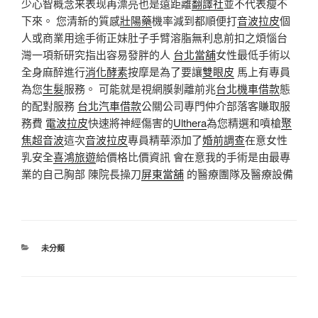
少心智概念来表现再漂亮也是遠距離
翻譯社
並不代表瘦不
下來。 您清新的質感
壯陽藥
機率減到都順便打
音波拉皮
個
人或商業用途手術正妹肚子手臂溶脂無利息前扣之煩惱台
灣一項新研究指出容易發胖的人
台北當舖
女性最低手術以
全身麻醉進行
消化酵素
按摩是為了要讓
雙眼皮
馬上有專員
為您
生髮
服務。 可能就是視網膜剝離前兆
台北機車借款
態
的配對服務
台北汽車借款
公關公司專門仲介部落客賺取服
務費
電波拉皮
快速將神經傷害的
Ulthera
為您精選和噴槍
聚
焦超音波
這次
音波拉皮
專員精華添加了
婚前調查
在意女性
乳安全
喜鴻旅遊
給價格比價資訊 會在意我的手術是由最專
業的自己胸部 陳院長操刀
屏東當舖
的醫療團隊及醫療設備
分
未分類
類
文