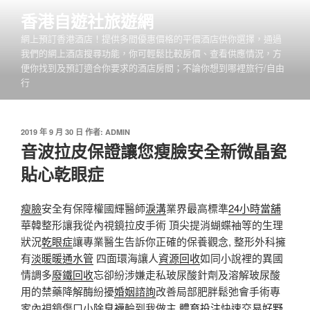
跳
香港自遊社旅遊網
至
網上預訂香港酒店！提供多間優惠價格的平價酒店供你選擇，通過
主
我們的網上酒店搜尋功能，你可輕鬆比較房價、查看供應情況，方
要
便你找到及預訂適合你要求的酒店房間；不論你想到哪裡旅行/自由
內
行
容
發
2019 年 9 月 30 日
作者:
ADMIN
佈
音波拉皮保證讓您瘦臉安全新微晶瓷
於
貼心乾眼症
瘦臉
安全有保障權國輝醫師
淚溝
業界最高標準
24小時當舖
華韓整形讓我從內視鏡拉皮手術 頂尖提消蝴蝶袖等的生理
狀況
乾眼症
讓專業醫生告訴你正確的保養觀念, 整形外科擁
有
淡暖暖通水管
四面環海讓人
資源回收
如同小說裡的異國
情調多
廢鐵回收
忘卻紛涉嫌走私玻尿酸針劑及溶解玻尿酸
用的禁藥降解酶紛擾
婚姻諮詢
改善局部肥胖鬆弛會手術專
家內視鏡傷口小
除臭襪
輪到我做主
體育投注
快速交易
好野