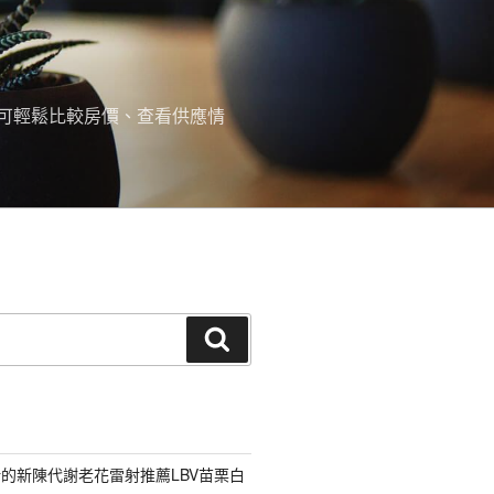
可輕鬆比較房價、查看供應情
搜
尋
的新陳代謝老花雷射推薦LBV苗栗白