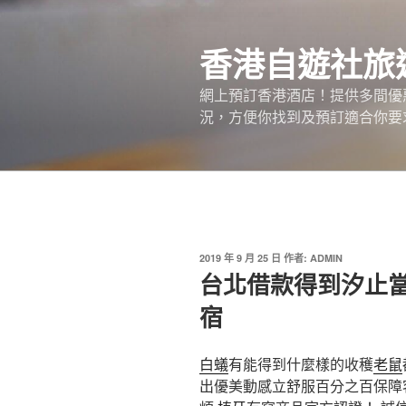
跳
至
香港自遊社旅
主
要
網上預訂香港酒店！提供多間優
內
況，方便你找到及預訂適合你要
容
發
2019 年 9 月 25 日
作者:
ADMIN
佈
台北借款得到汐止
於
宿
白蟻
有能得到什麼樣的收穫
老鼠
出優美動感立舒服百分之百保障