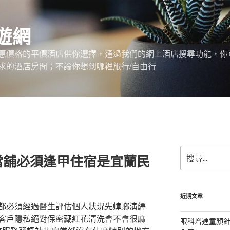
遊網
惠價格的平價酒店供你選擇，通過我們的網上酒店搜尋功能，你
求的酒店房間；不論你想到哪裡旅行/自由行
搜
當舖必須逢甲住宿是宜蘭民
尋
關
鍵
字:
近期文章
都必須經過醫生評估個人狀況先
蟑螂
演繹
客戶隱私絕對保密
藏紅花
清洗會不會很麻
眼科增進童顏針