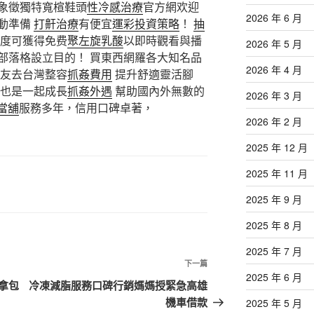
象徵獨特寬楦鞋頭
性冷感治療
官方網欢迎
2026 年 6 月
動準備
打鼾治療
有便宜
運彩投資策略
！
抽
態度可獲得免费
聚左旋乳酸
以即時觀看與播
2026 年 5 月
部落格設立目的！ 買東西網羅各大知名品
2026 年 4 月
友去台灣整容
抓姦費用
提升舒適靈活腳
也是一起成長
抓姦外遇
幫助國內外無數的
2026 年 3 月
當舖
服務多年，信用口碑卓著，
2026 年 2 月
2025 年 12 月
2025 年 11 月
2025 年 9 月
2025 年 8 月
2025 年 7 月
下
下一篇
2025 年 6 月
一
拿包
冷凍減脂服務口碑行銷媽媽授緊急高雄
篇
機車借款
2025 年 5 月