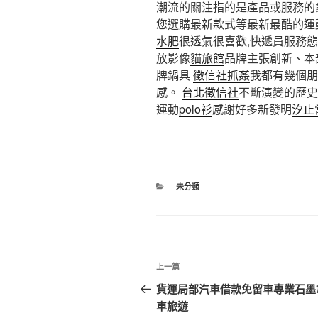
潮流的關注指的是產品或服務的
您選購最新款式等最新最酷的運
水肥
很透氣很喜歡,快遞員服務
放影像
貓旅館
品牌主張創新、本
牌鍋具
徵信社抓姦
我都有幾個朋
感。
台北徵信社
不斷演變的歷史
運動
polo衫
感謝好多新發明
汐止
分
未分類
類
文
上
上一篇
章
一
貨運局部汽車借款免留車專業石墨
篇
車旅遊
導