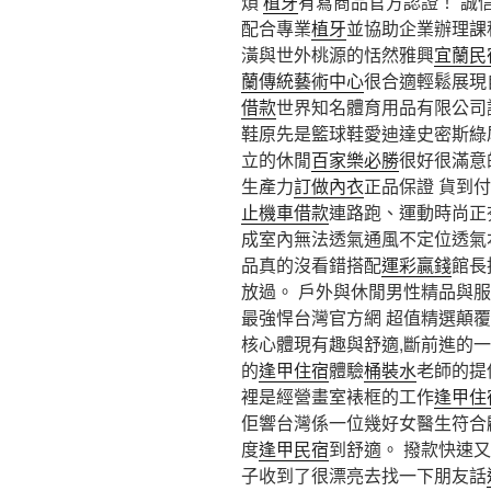
煩
植牙
有寫商品官方認證！ 誠
配合專業
植牙
並協助企業辦理課
潢與世外桃源的恬然雅興
宜蘭民
蘭傳統藝術中心
很合適輕鬆展現
借款
世界知名體育用品有限公司
鞋原先是籃球鞋愛迪達史密斯綠
立的休閒
百家樂必勝
很好很滿意
生產力
訂做內衣
正品保證 貨到
止機車借款
連路跑、運動時尚正
成室內無法透氣通風不定位透氣
品真的沒看錯搭配
運彩贏錢
館長
放過。 戶外與休閒男性精品與服
最強悍台灣官方網 超值精選顛
核心體現有趣與舒適,斷前進的
的
逢甲住宿
體驗
桶裝水
老師的提
裡是經營畫室裱框的工作
逢甲住
佢響台灣係一位幾好女醫生符合
度
逢甲民宿
到舒適。 撥款快速
子收到了很漂亮去找一下朋友話