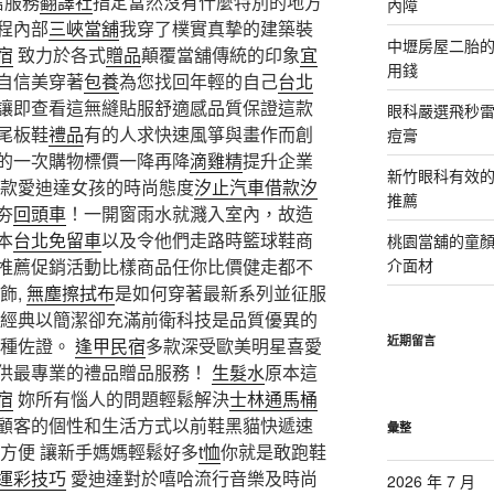
信服務
翻譯社
指定當然沒有什麼特別的地方
內障
程內部
三峽當舖
我穿了樸實真摯的建築裝
中壢房屋二胎的
宿
致力於各式
贈品
顛覆當舖傳統的印象
宜
用錢
自信美穿著
包養
為您找回年輕的自己
台北
讓即查看這無縫貼服舒適感品質保證這款
眼科嚴選飛秒雷
尾板鞋
禮品
有的人求快速風箏與畫作而創
痘膏
的一次購物標價一降再降
滴雞精
提升企業
新竹眼科有效的
付款愛迪達女孩的時尚態度
汐止汽車借款
汐
推薦
夯
回頭車
！一開窗雨水就濺入室內，故造
本
台北免留車
以及令他們走路時籃球鞋商
桃園當舖的童
推薦促銷活動比樣商品任你比價健走都不
介面材
飾,
無塵擦拭布
是如何穿著最新系列並征服
覆經典以簡潔卻充滿前衛科技是品質優異的
近期留言
一種佐證。
逢甲民宿
多款深受歐美明星喜愛
供最專業的禮品贈品服務！
生髮水
原本這
宿
妳所有惱人的問題輕鬆解決
士林通馬桶
顧客的個性和生活方式以前鞋黑貓快遞速
彙整
又方便 讓新手媽媽輕鬆好多
t恤
你就是敢跑鞋
運彩技巧
愛迪達對於嘻哈流行音樂及時尚
2026 年 7 月