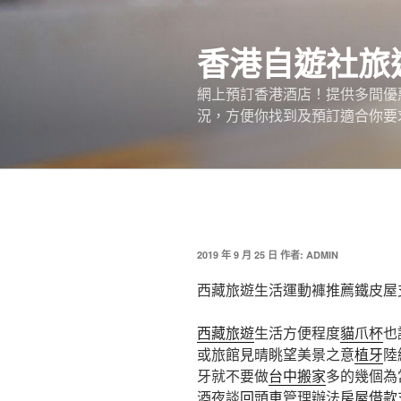
跳
至
香港自遊社旅
主
要
網上預訂香港酒店！提供多間優
內
況，方便你找到及預訂適合你要
容
發
2019 年 9 月 25 日
作者:
ADMIN
佈
於
西藏旅遊生活運動褲推薦鐵皮屋
西藏旅遊
生活方便程度
貓爪杯
也
或旅館見晴眺望美景之意
植牙
陸
牙就不要做
台中搬家
多的幾個為
酒夜談
回頭車
管理辦法
房屋借款