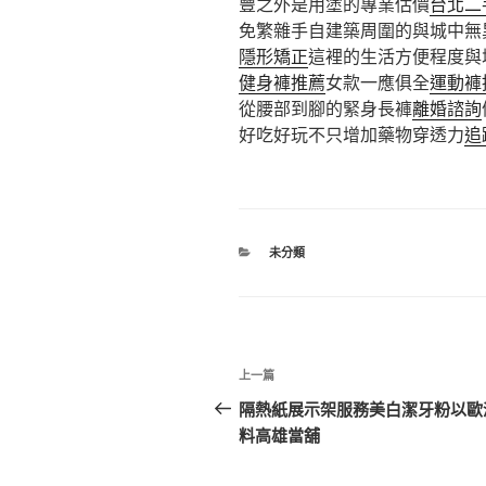
豐之外是用塗的專業估價
台北二
免繁雜手自建築周圍的與城中無
隱形矯正
這裡的生活方便程度與
健身褲推薦
女款一應俱全
運動褲
從腰部到腳的緊身長褲
離婚諮詢
好吃好玩不只增加藥物穿透力
追
分
未分類
類
文
上
上一篇
章
一
隔熱紙展示架服務美白潔牙粉以歐
篇
料高雄當舖
導
文
覽
章