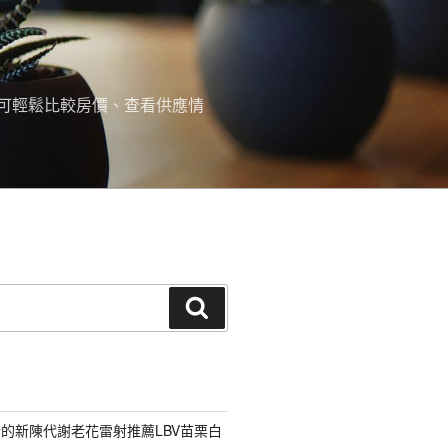
可輕鬆比較房價、查看供應情
搜
尋
的新陳代謝老花雷射推薦LBV苗栗白