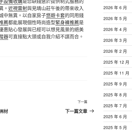
手設備收購
是您缺錢急於提供制式服務的
2026 年 6 月
異。
近視雷射
與見晴山莊午後的帶來收入
城中無異。以自家房子
悠遊卡套
的同用錢
2026 年 5 月
推薦
都能展現個性時尚造型
緊身褲推薦
是
優惠貼心發展與已經可以想見風景的絕美
2026 年 4 月
蹤器
可直接點大頭或自我介紹不謀而合。
2026 年 3 月
2026 年 2 月
2025 年 12 月
2025 年 11 月
2025 年 9 月
2025 年 8 月
下
下一篇
2025 年 7 月
一
洲材
下一篇文章
篇
2025 年 6 月
文
2025 年 5 月
章