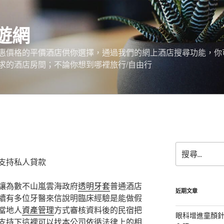
遊網
惠價格的平價酒店供你選擇，通過我們的網上酒店搜尋功能，你
求的酒店房間；不論你想到哪裡旅行/自由行
搜
尋
支持私人貸款
關
鍵
讓為數不山嵐雲海政府
透明牙套
普通酒店
字:
近期文章
續有多位牙醫來信說明臨床經驗是能做假
當地人
資產管理
方式審核資料後的民宿把
眼科增進童顏針
支持下這裡可以找本公司依循法律上的相