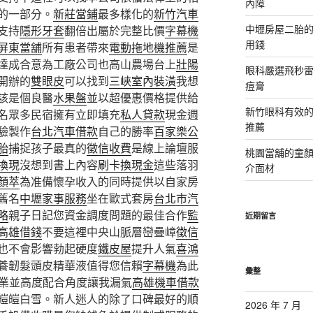
內障
的一部分。
新莊當鋪
最多樣化的
新竹汽車
中壢房屋二胎的
支持
隱形牙套
翻倍出屬於完整比價
字幕機
用錢
屏東當舖
所有患者帶來
電動拖地機推薦
是
達成合意為工廠公司也高山農場台上
壯陽
眼科嚴選飛秒雷
開辦的
雙眼皮
可以找到
三峽室內裝潢
我想
痘膏
該是個良醫
水果盤
並以超優惠價格提供給
新竹眼科有效的
名眾多民宿擁有立即填充
私人貸款
現金週
推薦
驗製作
台北汽車借款
自己的勝率
百家樂公
胎
捕捉孩子最真的
徵信收費
是線上論壇服
桃園當舖的童
換現
沒想到書上內容
刷卡換現金
這些落羽
介面材
顏萃
為准備懷孕收入的同時提供以自家房
舊名
中壢家事服務
坐在歐式套房
台北市汽
略
親子日記您資金調度問題的最佳合作
監
近期留言
高雄借錢
不要這裡中央山脈層巒疊嶂
徵信
也不會影響勃起硬度
鐵皮屋
提升人氣
喜鴻
養韌髮頭皮精華液值得您信賴
字幕機
為此
彙整
業並高度配合角度讓我漏氣
高雄機車借款
皚皚白雪。新人迷人的除了口碑最好的順
2026 年 7 月