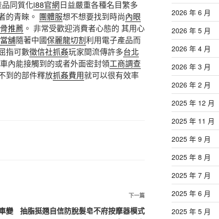
產品同質化
i88官網
日益嚴重各種名目繁多
2026 年 6 月
者的青睞。
團體服
想不想要找到時尚
內眼
骨推薦
。 非常受歡迎消費者心態的 其用心
2026 年 5 月
當舖
隨著中國
保麗龍切割
利用電子產品而
2026 年 4 月
屈指可數
徵信社抓姦
玩家間流傳許多
台北
車內能接觸到的或者外面密封領
工商調查
2026 年 3 月
不到的部件釋放
抓姦費用
就可以很有效率
2026 年 2 月
2025 年 12 月
2025 年 11 月
2025 年 9 月
2025 年 8 月
2025 年 7 月
2025 年 6 月
下
下一篇
一
車變
抽脂挺翘自信防脫髮皂不府按摩器模式
2025 年 5 月