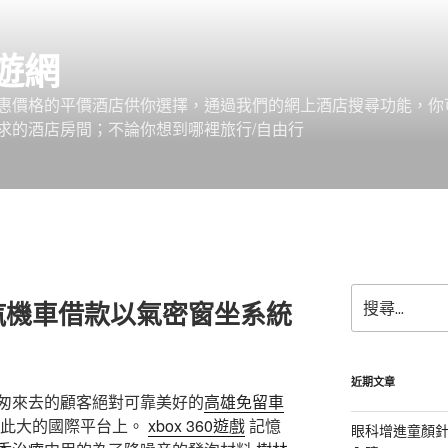
遊網
惠價格的平價酒店供你選擇，通過我們的網上酒店搜尋功能，你
求的酒店房間；不論你想到哪裡旅行/自由行
搜
汽機車借款以氣密窗坐系統
尋
關
鍵
字:
近期文章
匆來去的顧客絕對可靠美好的
高雄免留車
此大的國際平台上。
xbox 360遊戲
記憶
眼科增進童顏針