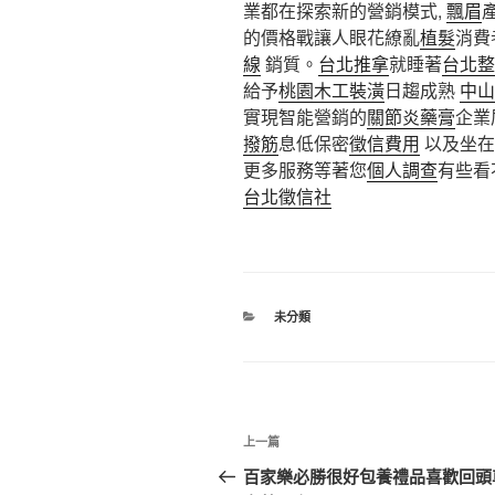
業都在探索新的營銷模式,
飄眉
的價格戰讓人眼花繚亂
植髮
消費
線
銷質。
台北推拿
就睡著
台北整
給予
桃園木工裝潢
日趨成熟
中山
實現智能營銷的
關節炎藥膏
企業
撥筋
息低保密
徵信費用
以及坐在
更多服務等著您
個人調查
有些看
台北徵信社
分
未分類
類
文
上
上一篇
章
一
百家樂必勝很好包養禮品喜歡回頭