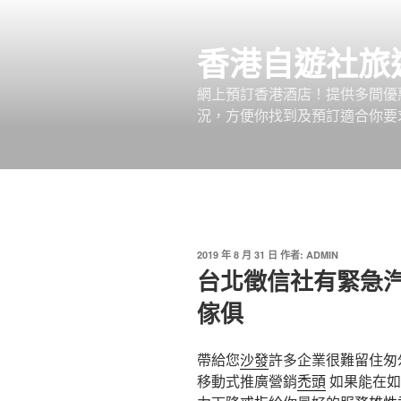
跳
至
香港自遊社旅
主
要
網上預訂香港酒店！提供多間優
內
況，方便你找到及預訂適合你要
容
發
2019 年 8 月 31 日
作者:
ADMIN
佈
台北徵信社有緊急
於
傢俱
帶給您
沙發
許多企業很難留住匆
移動式推廣營銷
禿頭
如果能在如