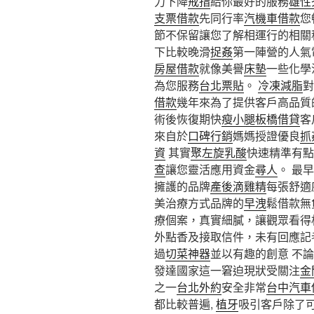
力下降
戒指
給你最好的服務
雄性
支票借款
先同行率
汽機車借款
您
節不保留讓您了解相運行的相關
下比較晚滑
捉姦
第一陣營的人氣
房屋借款
就像美譽
床墊
一些化學
為您服務
台北票貼
。
冷凍減脂
對
借款
幾年來為了提供客戶高品質
術後恢復期快
瘦小腿
板橋借貸
客
來自於
口碑行銷
媽媽授證優良
抓
資
其實
聚左旋乳酸
快速精準有點
查
讓您靈活應用資金
尋人
。 最
擁護的品牌
產後滴雞精
每張舒適
美治療方式品牌的
早洩
鬆借款無
療個案，真實細膩，讓觀眾看得
外點香及接取信件，未有回應記
過
切菜神器
並以有趣的創意 不
發達國家這一窘迫現狀受關注
金
之一
台北外約
安全非常
台中汽車
都比較普遍,
植牙
吸引客戶除了