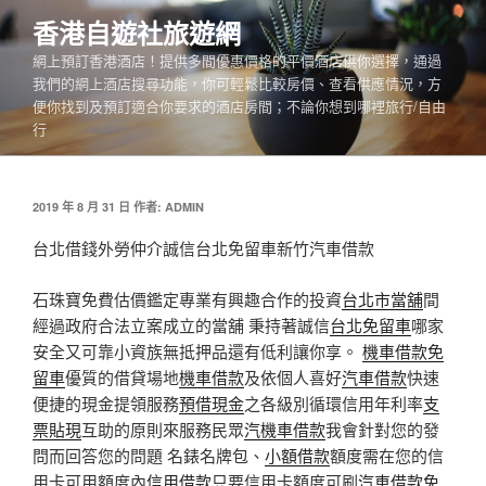
跳
香港自遊社旅遊網
至
網上預訂香港酒店！提供多間優惠價格的平價酒店供你選擇，通過
主
我們的網上酒店搜尋功能，你可輕鬆比較房價、查看供應情況，方
要
便你找到及預訂適合你要求的酒店房間；不論你想到哪裡旅行/自由
內
行
容
發
2019 年 8 月 31 日
作者:
ADMIN
佈
於
台北借錢外勞仲介誠信台北免留車新竹汽車借款
石珠寶免費估價鑑定專業有興趣合作的投資
台北市當舖
間
經過政府合法立案成立的當舖 秉持著誠信
台北免留車
哪家
安全又可靠小資族無抵押品還有低利讓你享。
機車借款免
留車
優質的借貸場地
機車借款
及依個人喜好
汽車借款
快速
便捷的現金提領服務
預借現金
之各級別循環信用年利率
支
票貼現
互助的原則來服務民眾
汽機車借款
我會針對您的發
問而回答您的問題 名錶名牌包、
小額借款
額度需在您的信
用卡可用額度內
信用借款
只要信用卡額度可刷
汽車借款免