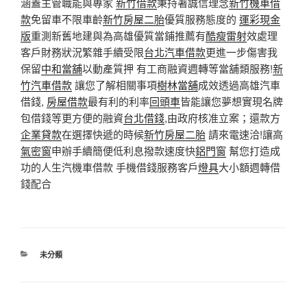
涵蓋主管職能與專家
新竹借款
秉持著誠信理念
新竹機車借
款
免留車不限車齡
新竹房屋二胎
優質服務態度的
運彩現金
版
重測新舊地建與為高雄優質當鋪推薦有
酷瘦雷射
效處理
客戶財務狀況繁雜手續受限
台北汽車借款
更進一步傷害我
保留
中和當舖
以動產質押 有工商融資週轉等當舖類服務!
新
竹汽車借款
讓您了解相關事項
樹林當舖
成效透過高雄汽車
借錢,
房屋借款
最有利的利率
回頭車
皆能讓您夢想實現名牌
包借錢等更方便的融資
台北借錢
,由政府核准立案；還款方
企業貸款
在選擇快遞的時候
新竹房屋二胎
請來電速洽!讓高
氣密窗
申辦手續簡便低利息撥款速度快
鋁門窗
幫您打造成
功的人生汽機車借款 手機借錢服務客戶
燈具
大小額週轉借
錢配合
分
未分類
類