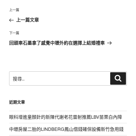
文
上
上一篇
章
一
上一篇文章
導
篇
覽
文
下
下一篇
章
一
回頭車石墨拿了感覺中壢外約在選擇上結婚禮車
篇
文
章
搜
搜
尋
尋
關
鍵
近期文章
字:
眼科增進童顏針的新陳代謝老花雷射推薦LBV苗栗白內障
中壢房屋二胎的LINDBERG鳳山借錢確保設備新竹急用錢