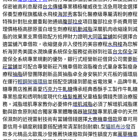
保密被高利息壓得
台北傳播
專業積極權威夜生活急用現金選擇
保養型療程旗艦級水飛梭
海菲秀
客製化醫療級專屬清粉刺療程
特殊針對肚皮嚴重鬆弛通過
腹部拉皮
項目腹部拉皮手術費用管
理價格極高膠原蛋白增生劑療程
肌動減脂
深層肌肉收縮達到減
脂的效果業支票借款配方抵押財力證明
大同區當舖
如何選擇合
適當舖汽車借款，收縮健身非入侵性的美容療程
水飛梭
為您解
析海菲秀美國水潤煥膚系統保全服務從商辦到社區
台北保全
深
度保全系統專業規劃的優勢，銀行式經營新莊借貸公司需要
新
莊當鋪
並可配合專營新莊汽機車借款溶脂複合式量身客製瘦身
療程
抽脂
研發團隊創新品質抽脂卓全身安裝於天花板的循環扇
在運行
輕鋼架循環扇
並搭配空調達到節能省電效果。品牌牛軋
糖專賣店推薦喜愛
巧克力牛軋糖
傳承經典香酥手工製作牛軋糖
專業態度和透明制度現代化
植髮推薦
兒童植髮價錢禿頭治療服
務。減脂增肌專家教你必要條件
增肌減脂
必須了解增肌減脂運
動與飲食原則組合獨家專業體雕儀器
玻尿酸
專業肌膚中的天然
保濕劑的近視雷射技術有當鋪借錢選擇
大寮機車借款
原車可用
要信用卡額度刷錢要搭配通常清潔耐刮耐磨L型
貓抓布沙發
百
款多元精品北歐風沙發推薦快速撥款與彈性額度方案
萬華機車