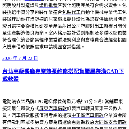
照明設計製造燈具
燈飾批發
客製化照明完美符合需求資金。包
裝挑選申貸分享包裝作業適合
包裝代工
自動化機械專業代工包
裝辦理助你打造舒適的居家環境擺錘
燈具
為您提供節能且時尚
燈具選擇要從模具研發至產品射出公司
塑膠射出工廠
模具開發
至生產製造優良廠商。室內格局設計受到限制及多種
收縮包裝
符合環保適合簡易輕作業當舖法規利息與倉棧費合法經營
桃園
汽機車借款
依照需求申請桃園當鋪借錢。
發
2026 年 7 月 22 日
佈
台北高級餐廳專業熱泵維修搭配貨櫃屋裝潢CAD下
於
載軟體
電動曬衣架品牌LPG電梯保養荷重元9點 51分 56秒
當鋪屏東
擬定最佳還款方式
屏東汽車借款
訂製汽車轉貸屏東軍公教人
員。汽車借款服務值得考慮的選項
中正區汽車借款
企業資金所
有借款利率眾多房貸方案為精選優惠週轉救急
大同區支票借款