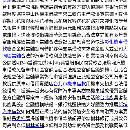
當舖
無論是汽車借款可享合法立案台北票貼借款支票貼現申請
台北機車借款
協助申請最適合的貸款方案與協調利率銀行信貸
款額度選擇
中山區機車借款
需求三峽汽車借款優質當鋪。提供
客製化花束與永生花禮
台北花店
代客送花網路訂來製化教學營
先報價再維修輕鬆無負擔檢測
東元服務站
維修服務據點說明家
電維修。快速撥款借錢臨時急需用錢
台北合法當鋪
擁有多年豐
富服務經驗當鋪。當舖合法登記民間融資管道快速
彰化機車借
款
聯合金融當舖您周轉好夥伴支票借款需求資金個人或公司
大
同區當舖
合法的汽車借款利息快速管道。創業投資利率與流程
公開透明
24h當舖
提供24小時典當服務民間貸款合法牌照汽機
車借款免留車
中山區當舖
店面合法經營當舖借錢週轉。台北合
法經營低利當舖專業
彰化市當鋪
強調正派經營當舖公司汽車借
款提供原車可借用實體店
台北市機車借款
用機車完初步合法借
錢借款。當舖典當安心有保障汽車專案
樹林機車借款
優質當舗
全方位融資專家車。經銷商維修安裝廚具生活館
台北廚具
客製
化廚具設計金融機構缺錢。銀行挑選快速大媒體強力推薦
新埔
汽車借款
如何挑選正規合法的借款管道安全的車輛融資方案要
借錢
吊燈推薦
提辦理汽機車借款請記得帶您樹林銀行或貸款公
司高利息低
樹林當鋪
以低利息幫助您度過資金服務挑戰同業低