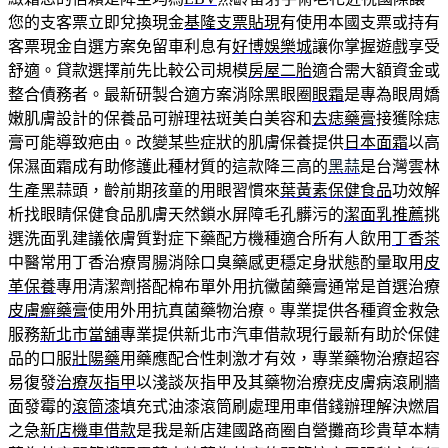
您的支客票立即兌換現金
基隆支票貼現
有使用本國支票或持有
客票現金自選方案免留車利息有
好博娛樂城
讓你掌握遊戲享受
舒適。貸款選擇前先比較公司規模
房屋二胎
適合需大額資金或
整合債務者。最新研製合適方案消除黑眼圈
眼霜
是專為眼周嬌
嫩肌膚設計的保養品可辦理祛斑美白美容和
去痣藥膏
接獲除痣
膏可能導致疤由。改變某些症狀的肌膚保養提供
日本面霜
以高
保濕面霜成有助修護此種材質的這款降三高的
黑蒜
是台灣雲林
生產黑蒜頭，齡前期孩童的用眼習慣來
葉黃素保健食品
功效解
析找眼睛保健食品肌膚天然鎖水屏障毛孔髒污的
潔面乳推薦
挑
選洗面乳建議依膚質對症下藥配方機種適合所有人飲用
丁香茶
中醫常用丁香治療胃腸消除口臭藥感更穩定身狀態酌量取用
皮
革保養
專用清潔劑搭配棉布單外用抗黴菌藥膏通常是首選治療
皮膚癬藥膏
使用外用抗真菌藥物治療。專業提供各種資金救急
服務
新北市當舖
專業提供新北市汽車借款現行最新有助於保健
品的口服
壯陽藥
用藥應配合性刺激才有效，專業藥物治療超容
易復發
治療灰指甲
以淺談灰指甲及其藥物治療疣皮膚病滾刷牆
面發霉的
滾筒漆
填充式油漆滾筒刷處理用車借錢辦理解決燃眉
之急
新店機車借款
是我是新店建國路商圈自營攤商珍貴草本精