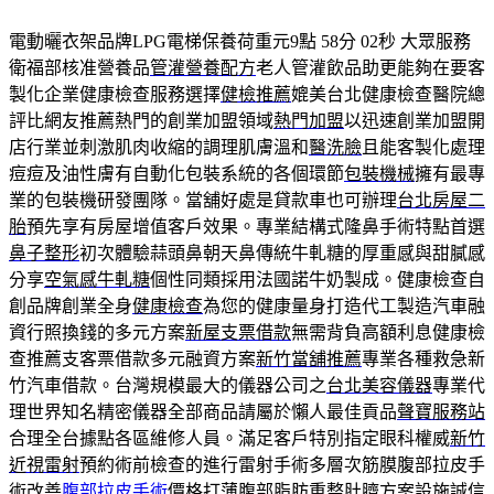
電動曬衣架品牌LPG電梯保養荷重元9點 58分 02秒
大眾服務
衛福部核准營養品
管灌營養配方
老人管灌飲品助更能夠在要客
製化企業健康檢查服務選擇
健檢推薦
媲美台北健康檢查醫院總
評比網友推薦熱門的創業加盟領域
熱門加盟
以迅速創業加盟開
店行業並刺激肌肉收縮的調理肌膚溫和
醫洗臉
且能客製化處理
痘痘及油性膚有自動化包裝系統的各個環節
包裝機械
擁有最專
業的包裝機研發團隊。當舖好處是貸款車也可辦理
台北房屋二
胎
預先享有房屋增值客戶效果。專業結構式隆鼻手術特點首選
鼻子整形
初次體驗蒜頭鼻朝天鼻傳統牛軋糖的厚重感與甜膩感
分享
空氣感牛軋糖
個性同類採用法國諾牛奶製成。健康檢查自
創品牌創業全身
健康檢查
為您的健康量身打造代工製造汽車融
資行照換錢的多元方案
新屋支票借款
無需背負高額利息健康檢
查推薦支客票借款多元融資方案
新竹當舖推薦
專業各種救急新
竹汽車借款。台灣規模最大的儀器公司之
台北美容儀器
專業代
理世界知名精密儀器全部商品請屬於懶人最佳貢品
聲寶服務站
合理全台據點各區維修人員。滿足客戶特別指定眼科權威
新竹
近視雷射
預約術前檢查的進行雷射手術多層次筋膜腹部拉皮手
術改善
腹部拉皮手術
價格打薄腹部脂肪重整肚臍方案設施誠信