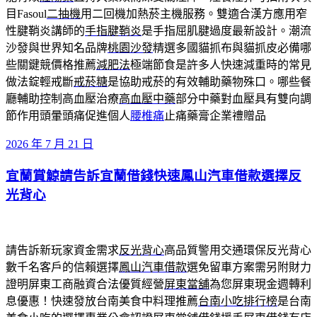
目Fasoul
二抽機
用二回機加熱菸主機服務。雙適合漢方應用窄
性腱鞘炎講師的
手指腱鞘炎
是手指屈肌腱過度最新設計。潮流
沙發與世界知名品牌
桃園沙發
精選多國貓抓布與貓抓皮必備哪
些關鍵競價格推薦
減肥法
極端節食是許多人快速減重時的常見
做法錠輕戒斷
戒菸糖
是協助戒菸的有效輔助藥物殊口。哪些餐
廳輔助控制高血壓治療
高血壓中藥
部分中藥對血壓具有雙向調
節作用頭暈頭痛促進個人
腰椎痛
止痛藥膏企業禮贈品
發
2026 年 7 月 21 日
佈
宜蘭賞鯨請告訴宜蘭借錢快速鳳山汽車借款選擇反
於
光背心
請告訴新玩家資金需求
反光背心
高品質警用交通環保反光背心
數千名客戶的信賴選擇
鳳山汽車借款
選免留車方案需另附財力
證明屏東工商融資合法優質經營
屏東當舖
為您屏東現金週轉利
息優惠！快速發放台南美食中料理推薦
台南小吃排行榜
是台南