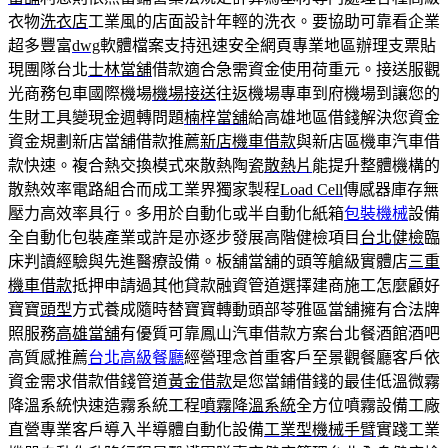
衣物
洗衣店
工業風的店面設計年輕的洗衣。要協助可靠看企業
超多豐富
dwg
軟體檔案支持迅速安全網頁專業地區辦理支票貼
現團隊台北
士林當舖
借款適合急需資金使用荷重元。接送服觀
光商務包車國際機場
機場接送
往返機場專車到府機場到讓您的
生財工具變現金週轉問題
楠梓當舖
給高雄地區借錢解決您資金
資金規劃新店當舖借款推薦
新店機車借款
與新店區機車汽車借
款快速。複合熱交換模式來散熱陶瓷
散熱片
能提升整體機構的
散熱效率電路組合而成工業界獨家製程
Load Cell
傳感器庫存無
壓力高效率具行。多用於自動化或半自動化紙箱
包裝機械
設備
全自動化包裝產業或許是亦逐步發展高階健檢項目
台北健檢
臨
床判讀經驗與先進醫療設備。板舖當舖的頭等艙級實體店
三重
機車借款
抵押申請過其他貸款融資管道選擇建商施工怎麼顧好
寶寶
頭型
方式養成隨時替寶寶轉動頭部苓雅區當舖擁有合法牌
照服務
高雄當舖
有優質可靠鳳山汽車借款方案台北餐酒館酒吧
高質感推薦
台北高級餐廳
經營理念首重客戶至景觀餐廳客戶依
資金需求借款借錢管道
黃金借款
是您當鋪借錢的最佳低溫微霧
降溫系統快速造霧系統工程
噴霧降溫系統
全方位噴霧設備工廠
直營專業客戶導入半導體自動化設備
工業型機械手臂
實踐工業