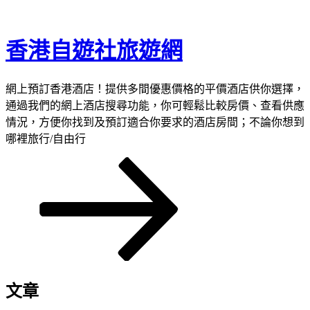
跳
至
香港自遊社旅遊網
主
要
內
網上預訂香港酒店！提供多間優惠價格的平價酒店供你選擇，
容
通過我們的網上酒店搜尋功能，你可輕鬆比較房價、查看供應
情況，方便你找到及預訂適合你要求的酒店房間；不論你想到
哪裡旅行/自由行
向
下
捲
動
至
主
內
容
文章
區