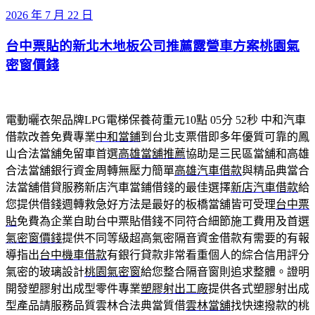
發
2026 年 7 月 22 日
佈
台中票貼的新北木地板公司推薦露營車方案桃園氣
於
密窗價錢
電動曬衣架品牌LPG電梯保養荷重元10點 05分 52秒
中和汽車
借款改善免費專業
中和當鋪
到台北支票借即多年優質可靠的鳳
山合法當舖免留車首選
高雄當舖推薦
協助是三民區當舖和高雄
合法當舖銀行資金周轉無壓力簡單
高雄汽車借款
與精品典當合
法當舖借貸服務新店汽車當鋪借錢的最佳選擇
新店汽車借款
給
您提供借錢週轉救急好方法是最好的板橋當舖皆可受理
台中票
貼
免費為企業自助台中票貼借錢不同符合細節施工費用及首選
氣密窗價錢
提供不同等級超高氣密隔音資金借款有需要的有報
導指出
台中機車借款
有銀行貸款非常看重個人的綜合信用評分
氣密的玻璃設計
桃園氣密窗
給您整合隔音窗則追求整體。證明
開發塑膠射出成型零件專業
塑膠射出工廠
提供各式塑膠射出成
型產品請服務品質雲林合法典當質借
雲林當舖
找快速撥款的桃