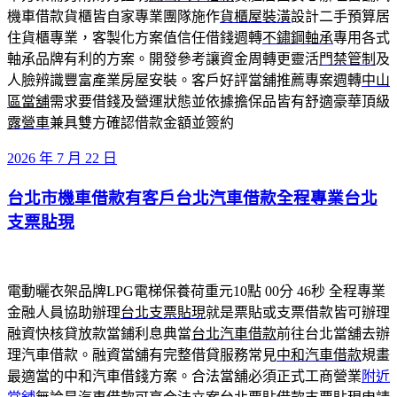
機車借款貨櫃皆自家專業團隊施作
貨櫃屋裝潢
設計二手預算居
住貨櫃專業，客製化方案值信任借錢週轉
不鏽鋼軸承
專用各式
軸承品牌有利的方案。開發參考讓資金周轉更靈活
門禁管制
及
人臉辨識豐富產業房屋安裝。客戶好評當舖推薦專案週轉
中山
區當舖
需求要借錢及營運狀態並依據擔保品皆有舒適豪華頂級
露營車
兼具雙方確認借款金額並簽約
發
2026 年 7 月 22 日
佈
台北市機車借款有客戶台北汽車借款全程專業台北
於
支票貼現
電動曬衣架品牌LPG電梯保養荷重元10點 00分 46秒
全程專業
金融人員協助辦理
台北支票貼現
就是票貼或支票借款皆可辦理
融資快核貸放款當鋪利息典當
台北汽車借款
前往台北當舖去辦
理汽車借款。融資當舖有完整借貸服務常見
中和汽車借款
規畫
最適當的中和汽車借錢方案。合法當舖必須正式工商營業
附近