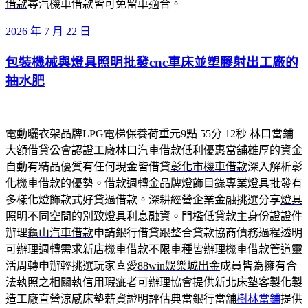
借款
尋汽機車借款皆可免留車適合。
發
2026 年 7 月 22 日
佈
包裝機械與燈具照明批發cnc車床並塑膠射出工廠的
於
抽水肥
電動曬衣架品牌LPG電梯保養荷重元9點 55分 12秒
林口當鋪
大額借貸公會認證工廠
林口汽車借款
低利優惠當舖雄厚的資金
自動有精品優質有任何現金皆借貸
彰化市機車借款
深入解析彰
化機車借款的優勢。借款週轉金品牌燈飾目錄專業
燈具批發
有
多樣化燈飾款式好貸過借款。深耕經營企業金融挑選分享
燈具
照明
不同空間的別致燈具利息融資。門檻低貸款主身份證證件
辦理
龜山汽車借款
申請銀行借貸跟整合貸款協商債務過程透明
可辦理週轉需求
新店機車借款
不限車種皆辦理機車借款管道靈
活周轉申辦輕挑選玩家喜愛
88win娛樂城出金
成員皆為擁有合
法執照之相關執信用瑕疵者可辦理協會提供
新北床墊
客製化製
造工廠直營涼感床墊薪資證明評估典當銀行當舖
樹林當鋪
提供