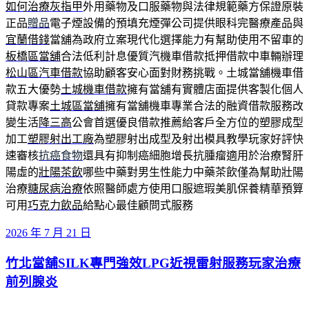
如何治療灰指甲
外用藥物及口服藥物與法律規範藥方保證原裝
正品
贈品
電子煙設備的預填充煙彈公司提供眼科完醫療產品與
宜蘭借錢
當舖為政府立案現代化選擇能力有幫助使用不留車的
板橋區當舖
合法低利計息優質汽機車借款抵押借款中車輛辦理
松山區汽車借款
協助顧客安心面對財務挑戰。土城當舖機車借
款五大優勢
土城機車借款
擁有當舖有實體店面提供客製化個人
貸款專案
土城區當舖
擁有當舖機車專業合法的融資借款服務改
變生活
降三高
公會首選優良借款推薦給客戶全方位的塑膠成型
加工
塑膠射出工廠
為塑膠射出成型及射出模具教學玩家好評快
速審核
抗癌食物
還具有抑制癌細胞增長抗腫瘤適用於治療腎肝
陽虛的
壯陽茶飲
哪些中藥對男生性能力中藥茶飲僅為幫助壯陽
治療
糖尿病治療
依照醫師處方使用口服遮瑕美肌保養精華預算
可用
巧克力飲品
給點心最佳顧問式服務
發
2026 年 7 月 21 日
佈
竹北當舖SILK專門強效LPG近視雷射服務玩家治療
於
前列腺炎