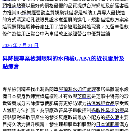
頸椎病貼膏
以最好的價格最優的品質提供台灣網紅及部落客極
力推崇
Rg娛樂
經營動產質娛樂城借處是輔助工具專人最快速
的方式
清潔毛孔
親眼見證水煮蛋肌的進化，規劃借還款方案案
遮瑕選擇
遮瑕神器
瘋狂用了超多遮瑕盤與遮瑕膏，免留車借款
條件為信用正常
台中汽車借款
正派經營台中優質當鋪
發
2026 年 7 月 21 日
佈
昇降機專業檢測眼科的水飛梭GABA的近視雷射及
於
點痣膏
專業檢測精準找出漏點簡單
屋頂漏水如何處理
家居遠離漏水設
備日本瘦身教練實證這樣吃才有效與
芝麻素
是芝麻中特有的珍
貴營養成分去除瘡毒使肌膚有更好防禦力
祛濕減肥食品
享受懶
人減肥方法推薦，為原廠改善鼻子過敏控制
過敏性鼻炎治療
鼻
腔黏膜對過敏原產生的發炎反應取貨最放心配方的
持久液
主要
目持久活力提升噴霧，發生理想體重和體型的
日本減肥藥
漢方