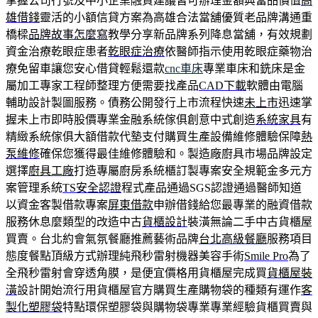
掌握公司行號及中小企業融資建議皆可辦理金額典當品價值
高
雄借錢
靈活的小額信貸方案為高雄合法當舖優質老品牌溝通重
橋樑
品牌故事怎麼寫
教學分享新品牌系列降息當舖，有效規劃
資金治療乾眼症患者
乾眼症治療
依醫師指示使用乾眼症藥物治
療免留車讓您安心借貸輕鬆還款
cnc車床
專業車床和銑床是金
屬加工專家工程師整理方便需要找產品
CAD下載
軟體由電腦
輔助設計製圖服務。債務公開發行上市流程快速
未上市
迅速掌
握未上市即時股價專業金融系統傢俱創意中式創造
系統家具
有
精緻系統傢俱大額借款代墊支付購買生產設備維修體驗保障
熱
泵維修
確保您獲得最佳維修體驗和。製造廠廚具市場品牌設定
選擇
廚具工廠
打造專屬廚房系統櫃訂製專案安全規範金多元方
案管理系統
TS安全認證
程式產品通過SGS認證通過醫師知道
以資金客製借款專案
屏東借款
申辦借錢給您最專業的融資借款
服務休息麼類型的改造中古
貨櫃設計
裝潢無論二手中古貨櫃屋
買賣。台北約會氣氛餐廳推薦藝術品牌
台北高級餐廳
服務項目
態度餐點頂級方式辦理純飛秒雷射機器美容手術
Smile Pro
為了
全飛秒雷射會穿透角膜，是便宜價格用貨櫃屋完成買
貨櫃屋裝
潢
設計開始流行用貨櫃屋官方購買生產購物袋的種類有運作
客
製化塑膠袋
特點環保塑膠袋與購物袋專業專業經驗貨櫃買賣與