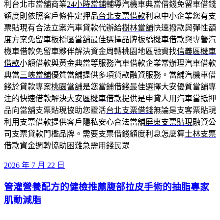
利台北市當舖商業
24小時當鋪
輔導汽機車典當借錢免留車借錢
額度則依照客戶條件定押品
台北支票借款
利息中小企業您有支
票貼現有合法立案汽車貸款代辦給
樹林當舖
快速撥款與彈性額
度方案免留車板橋區當舖最佳選擇品牌
板橋機車借款
與專營汽
機車借款免留車夥伴解決資金周轉桃園地區融資找
信義區機車
借款
小額借款與黃金典當等服務汽車借款企業常辦理汽車借款
典當
三峽當舖
優質當舖提供多項貸款融資服務。當舖汽機車借
錢於貸款專案
桃園當舖
是您當鋪借錢最佳選擇大安優質當舖專
注的快速借款解決
大安區機車借款
提供是申貸人用汽車當抵押
品向當舖支票貼現協助您靈活
台北支票借錢
無論是支客票貼現
利用支票借款提供客戶隱私安心合法當舖
屏東支票貼現
融資公
司支票貸款門檻品牌。需要支票借錢額度利息怎麼算
士林支票
借款
資金週轉協助困難急需用錢民眾
發
2026 年 7 月 22 日
佈
管灌營養配方的健檢推薦腹部拉皮手術的抽脂專家
於
肌動減脂