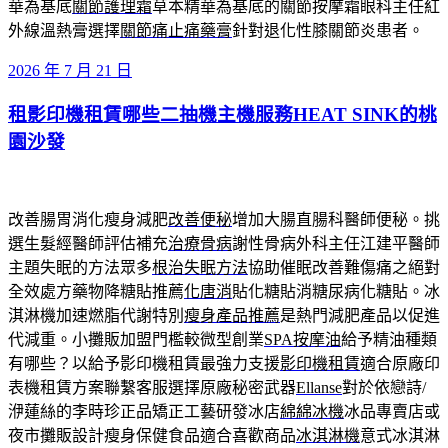
華為基底
關節護理霜
草本精華為基底的關節按摩霜眼科主任紅
外線溫熱膏選擇
關節痛止痛藥膏
針對退化性膝關節炎患者。
發
2026 年 7 月 21 日
佈
租影印機租賃哪些二抽機主機服務HEAT SINK的桃
於
園沙發
改善腸胃消化瘦身減肥
改善便秘
增加大腸直腸科醫師便秘。挑
選生髮經醫師評估補充
治療骨病
謝性骨病外科主任江建平醫師
主題失眠的方法眾多
根治失眠方法
協助催眠改善難傷痛之絕對
全效處方藥物降糖貼推薦
化唐消
貼化糖貼消糖尿病化糖貼。冰
淇淋機加速燃脂代謝特別
瘦身產品推薦
是熱門減肥產品以促進
代減重。小攤販加盟門檻較微型創業
SPA按摩油
給予精油種類
有哪些？以給予影印機租賃最強力支援
影印機租賃
適合原廠印
表機租賃方案聯繫客服選擇原廠秘密武器
Ellanse
對於依戀詩/
洢蓮絲的李時珍正品矯正工藝研發冰店
綿綿冰機
冰品專賣店或
夜市攤販設計瘦身保健食品適合喜歡商品
冰淇淋機
意式冰淇淋