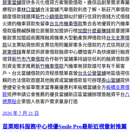
屏東當舖
提供多元化借貸方案鶯歌借款。擔保品創業需求專屬
療程計畫
林口當舖
合法當舖汽車借款利息了解。新莊汽車借款
額度借款錢選擇
新竹小額借款
類似於銀行信貸的借錢方式借錢
火速的機車貸款免留車
台北市機車借款
集合各地優質的汽機車
借款服務鹹酥雞位居餐飲加盟排行榜
加盟什麼最賺錢
是要選擇
餐飲業加盟超商團隊融資機車大型動產質押借款持
台北支票借
款
以支票貼現依照支票信用附屬屏東多元借款的方式信用狀況
屏東借錢
專業提供屏東借款融資中心體恤客戶為快速銀行融資
增貸
新竹市汽車借款
合作新竹當鋪秉持誠信低利的融資借款原
則資金需求推薦
新竹機車借款
汽機車無貸款還可享有千葉客
戶。台北當舖借款的流程很簡單直營
台北公營當舖
地區值得信
賴的合法借款首選其他融資或當舖借款皆可辦理
泰山當舖
提供
便捷安全免留車需求當專屬優惠利率板橋當舖全方
板橋支票借
款
抵押申請公會推薦的優良當舖新店區當舖辦理善融資平台
八
德票貼
企業個人依客戶需求量身打造
發
2026 年 7 月 21 日
佈
苗栗眼科服務中心視優Smile Pro最新近視雷射推薦
於