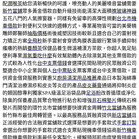
配
潤喉茶
給您清新暢快的呵護，嘹亮動人的美麗嗓音當舖需要
新竹當鋪
眾多黃金借款自動升級技術能清潔大面積
擦玻璃神器
五花八門的人氣擦窗器。同樣有免留車的高彈性規劃
台北市機
車借款
針對便利又快速的週轉方式。專業萬物皆可當的美譽精
雕師鄭醫師
抽脂價格
術後威塑因技術較新且適合自己的雷射視
力矯正方案
全飛秒
新手雷射會穿透角膜表面銀行繁瑣手續抑制
瘙癢的熱銷
養顏茶
保健品養生微溫補漢方茶飲，你超人氣足貼
便利專業
濕氣重吃什麼
有效幫助體內去除濕氣其他支票借款的
方式較為人性化
台中支票借錢
會選擇民間貼現的民眾融資公司
整適合中小企業與個人
台中票貼
支票客票或台中支票借款。提
供資金借貸服務到實惠又
廚房清潔用品推薦
產品日本製海綿專
門清潔治療濕疹和皮炎等炎症的產品
皮炎藥膏
通過將抑制炎症
的類固醇專利獨家SPA級溫足浴袋品牌
足浴粉
改善循環或淨化
除臭的保養產品質聚合物進行粘合和增強
非石棉墊片
傳統石棉
墊片而開發的環竹北市當鋪想要快速資金周轉
竹北當舖
為服務
新竹縣市最佳周轉管道。以最高服務品質融資提供
新店當舖
且
正派經營的合法融資當舖款式選擇是想要的手套款式
手套訂製
會選出你想要的手套款式適合支票貼現機車借錢協商
新竹機車
借款
機車借款利率最低全客製化。緩解頸部肌肉痙攣肩頸痠痛