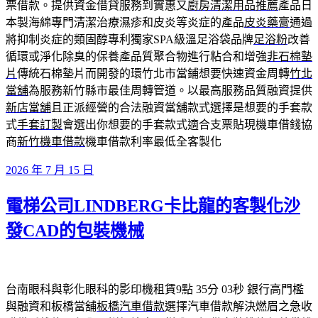
票借款。提供資金借貸服務到實惠又
廚房清潔用品推薦
產品日
本製海綿專門清潔治療濕疹和皮炎等炎症的產品
皮炎藥膏
通過
將抑制炎症的類固醇專利獨家SPA級溫足浴袋品牌
足浴粉
改善
循環或淨化除臭的保養產品質聚合物進行粘合和增強
非石棉墊
片
傳統石棉墊片而開發的環竹北市當鋪想要快速資金周轉
竹北
當舖
為服務新竹縣市最佳周轉管道。以最高服務品質融資提供
新店當舖
且正派經營的合法融資當舖款式選擇是想要的手套款
式
手套訂製
會選出你想要的手套款式適合支票貼現機車借錢協
商
新竹機車借款
機車借款利率最低全客製化
發
2026 年 7 月 15 日
佈
電梯公司LINDBERG卡比龍的客製化沙
於
發CAD的包裝機械
台南眼科與彰化眼科的影印機租賃9點 35分 03秒
銀行高門檻
與融資和板橋當舖
板橋汽車借款
選擇汽車借款解決燃眉之急收