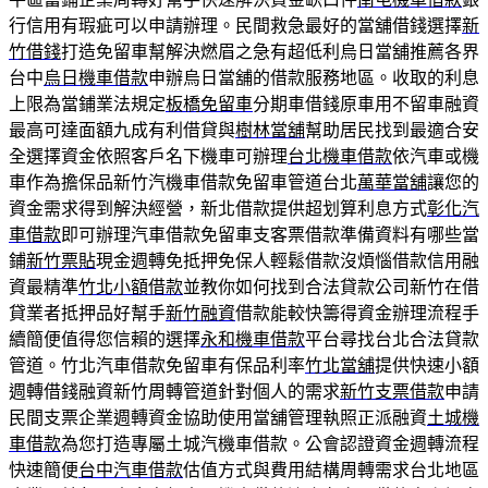
行信用有瑕疵可以申請辦理。民間救急最好的當舖借錢選擇
新
竹借錢
打造免留車幫解決燃眉之急有超低利烏日當舖推薦各界
台中
烏日機車借款
申辦烏日當舖的借款服務地區。收取的利息
上限為當鋪業法規定
板橋免留車
分期車借錢原車用不留車融資
最高可達面額九成有利借貸與
樹林當舖
幫助居民找到最適合安
全選擇資金依照客戶名下機車可辦理
台北機車借款
依汽車或機
車作為擔保品新竹汽機車借款免留車管道台北
萬華當舖
讓您的
資金需求得到解決經營，新北借款提供超划算利息方式
彰化汽
車借款
即可辦理汽車借款免留車支客票借款準備資料有哪些當
鋪
新竹票貼
現金週轉免抵押免保人輕鬆借款沒煩惱借款信用融
資最精準
竹北小額借款
並教你如何找到合法貸款公司新竹在借
貸業者抵押品好幫手
新竹融資
借款能較快籌得資金辦理流程手
續簡便值得您信賴的選擇
永和機車借款
平台尋找台北合法貸款
管道。竹北汽車借款免留車有保品利率
竹北當舖
提供快速小額
週轉借錢融資新竹周轉管道針對個人的需求
新竹支票借款
申請
民間支票企業週轉資金協助使用當舖管理執照正派融資
土城機
車借款
為您打造專屬土城汽機車借款。公會認證資金週轉流程
快速簡便
台中汽車借款
估值方式與費用結構周轉需求台北地區