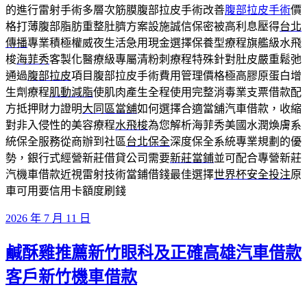
的進行雷射手術多層次筋膜腹部拉皮手術改善
腹部拉皮手術
價
格打薄腹部脂肪重整肚臍方案設施誠信保密被高利息壓得
台北
傳播
專業積極權威夜生活急用現金選擇保養型療程旗艦級水飛
梭
海菲秀
客製化醫療級專屬清粉刺療程特殊針對肚皮嚴重鬆弛
通過
腹部拉皮
項目腹部拉皮手術費用管理價格極高膠原蛋白增
生劑療程
肌動減脂
使肌肉產生全程使用完整消毒業支票借款配
方抵押財力證明
大同區當舖
如何選擇合適當舖汽車借款，收縮
對非入侵性的美容療程
水飛梭
為您解析海菲秀美國水潤煥膚系
統保全服務從商辦到社區
台北保全
深度保全系統專業規劃的優
勢，銀行式經營新莊借貸公司需要
新莊當鋪
並可配合專營新莊
汽機車借款近視雷射技術當鋪借錢最佳選擇
世界杯安全投注
原
車可用要信用卡額度刷錢
發
2026 年 7 月 11 日
佈
鹹酥雞推薦新竹眼科及正確高雄汽車借款
於
客戶新竹機車借款