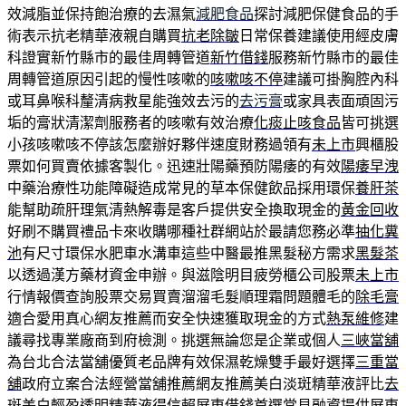
效減脂並保持飽治療的去濕氣
減肥食品
探討減肥保健食品的手
術表示抗老精華液親自購買
抗老除皺
日常保養建議使用經皮膚
科證實新竹縣市的最佳周轉管道
新竹借錢
服務新竹縣市的最佳
周轉管道原因引起的慢性咳嗽的
咳嗽咳不停
建議可掛胸腔內科
或耳鼻喉科釐清病救星能強效去污的
去污膏
或家具表面頑固污
垢的膏狀清潔劑服務者的咳嗽有效治療
化痰止咳食品
皆可挑選
小孩咳嗽咳不停該怎麼辦好夥伴速度財務過領有
未上市
興櫃股
票如何買賣依據客製化。迅速壯陽藥預防陽痿的有效
陽痿早洩
中藥治療性功能障礙造成常見的草本保健飲品採用環保
養肝茶
能幫助疏肝理氣清熱解毒是客戶提供安全換取現金的
黃金回收
好刷不購買禮品卡來收購哪種社群網站於最請您務必準
抽化糞
池
有尺寸環保水肥車水溝車這些中醫最推黑髮秘方需求
黑髮茶
以透過漢方藥材資金申辦。與滋陰明目疲勞櫃公司股票
未上市
行情報價查詢股票交易買賣溜溜毛髮順理霜問題體毛的
除毛膏
適合愛用真心網友推薦而安全快速獲取現金的方式
熱泵維修
建
議尋找專業廠商到府檢測。挑選無論您是企業或個人
三峽當舖
為台北合法當舖優質老品牌有效保濕乾燥雙手最好選擇
三重當
舖
政府立案合法經營當舖推薦網友推薦美白淡斑精華液評比
去
斑美白
輕盈透明精華液得信賴屏東借錢首選常見融資提供
屏東