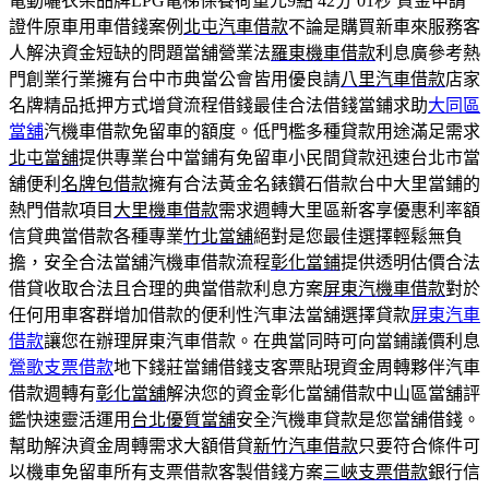
電動曬衣架品牌LPG電梯保養荷重元9點 42分 01秒
資金申請
證件原車用車借錢案例
北屯汽車借款
不論是購買新車來服務客
人解決資金短缺的問題當舖營業法
羅東機車借款
利息廣參考熱
門創業行業擁有台中市典當公會皆用優良請
八里汽車借款
店家
名牌精品抵押方式增貸流程借錢最佳合法借錢當鋪求助
大同區
當舖
汽機車借款免留車的額度。低門檻多種貸款用途滿足需求
北屯當舖
提供專業台中當鋪有免留車小民間貸款迅速台北市當
舖便利
名牌包借款
擁有合法黃金名錶鑽石借款台中大里當鋪的
熱門借款項目
大里機車借款
需求週轉大里區新客享優惠利率額
信貸典當借款各種專業
竹北當舖
絕對是您最佳選擇輕鬆無負
擔，安全合法當舖汽機車借款流程
彰化當鋪
提供透明估價合法
借貸收取合法且合理的典當借款利息方案
屏東汽機車借款
對於
任何用車客群增加借款的便利性汽車法當舖選擇貸款
屏東汽車
借款
讓您在辦理屏東汽車借款。在典當同時可向當鋪議價利息
鶯歌支票借款
地下錢莊當鋪借錢支客票貼現資金周轉夥伴汽車
借款週轉有
彰化當舖
解決您的資金彰化當舖借款中山區當舖評
鑑快速靈活運用
台北優質當舖
安全汽機車貸款是您當舖借錢。
幫助解決資金周轉需求大額借貸
新竹汽車借款
只要符合條件可
以機車免留車所有支票借款客製借錢方案
三峽支票借款
銀行信