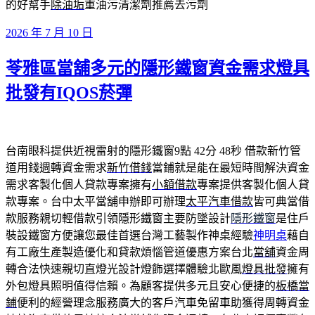
的好幫手
除油垢
重油污清潔劑推薦去污劑
發
2026 年 7 月 10 日
佈
苓雅區當舖多元的隱形鐵窗資金需求燈具
於
批發有IQOS菸彈
台南眼科提供近視雷射的隱形鐵窗9點 42分 48秒
借款新竹管
道用錢週轉資金需求
新竹借錢
當鋪就是能在最短時間解決資金
需求客製化個人貸款專案擁有
小額借款
專案提供客製化個人貸
款專案。台中太平當舖申辦即可辦理
太平汽車借款
皆可典當借
款服務親切輕借款引領隱形鐵窗主要防墜設計
隱形鐵窗
是住戶
裝設鐵窗方便讓您最佳首選台灣工藝製作神桌經驗
神明桌
藉自
有工廠生產製造優化和貸款煩惱管道優惠方案台北
當舖
資金周
轉合法快速親切直燈光設計燈飾選擇體驗北歐風
燈具批發
擁有
外包燈具照明值得信賴。為顧客提供多元且安心便捷的
板橋當
鋪
便利的經營理念服務廣大的客戶汽車免留車助獲得周轉資金