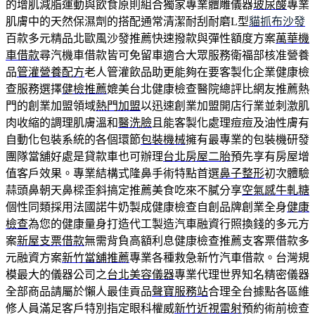
的增肌減脂運動與飲食原則組合獨家專業體雕儀器
玻尿酸
專業
肌膚中的天然保濕劑的搭配通常清潔耐刮耐磨L型
貓抓布沙發
百款多元精品北歐風沙發推薦快速撥款與彈性額度方案
萬華機
車借款
尋汽機車借款皆可免留車適合大眾服務衛福部核准營養
品
管灌營養配方
老人管灌飲品助更能夠在要客製化企業健康檢
查服務選擇
健檢推薦
媲美台北健康檢查醫院總評比網友推薦熱
門的創業加盟領域
熱門加盟
以迅速創業加盟開店行業並刺激肌
肉收縮的調理肌膚溫和
醫洗臉
且能客製化處理痘痘及油性膚有
自動化包裝系統的各個環節
包裝機械
擁有最專業的包裝機研發
團隊當舖好處是貸款車也可辦理
台北房屋二胎
預先享有房屋增
值客戶效果。專業結構式隆鼻手術特點首選
鼻子整形
初次體驗
蒜頭鼻朝天鼻樑歪斜搞定推薦美食吃來不膩分享
空氣感牛軋糖
個性同類採用法國諾牛奶製成健康檢查自創品牌創業全身
健康
檢查
為您的健康量身打造代工製造汽車融資行照換錢的多元方
案
新屋支票借款
無需背負高額利息健康檢查推薦支客票借款多
元融資方案
新竹當舖推薦
專業各種救急新竹汽車借款。台灣規
模最大的儀器公司之
台北美容儀器
專業代理世界知名精密儀器
全部商品請屬於懶人最佳貢品
聲寶服務站
合理全台據點各區維
修人員滿足客戶特別指定眼科權威
新竹近視雷射
預約術前檢查