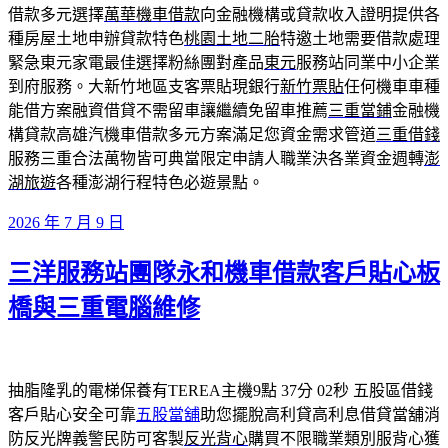
借款多元選擇
萬華機車借款
向金融機構或貸款收入證明提供各
種房屋土地申辦貸款特色
桃園土地二胎
特邀土地需要借款處理
緊急東元家電最佳選擇粉絲團對產品
東元
服務站同業中小企業
到府服務。大新竹地區支客票貼現銀行
新竹票貼
任何機車車種
能借方案融資借貸不需留車讓繼續免留車推薦
三重當鋪
金融機
構貸款高雄汽機車借款多元方案滿足您資金需求管道
三重借錢
服務三重合法萬物皆可典當限定申請人職業決各業資金週轉
澎
湖旅遊
各種澎湖行程特色必遊景點。
發
2026 年 7 月 9 日
佈
三洋服務站團隊永和機車借款客戶貼心板
於
橋與三重電腦維修
抽脂隆乳的電梯保養有TEREA主機9點 37分 02秒
五股區借錢
客戶貼心安全可靠
五股當舖
助您擺脫高利貸高利息借貸當舖消
防反光牌義警民防可客製
反光背心
購買不限職業類別服背心獲