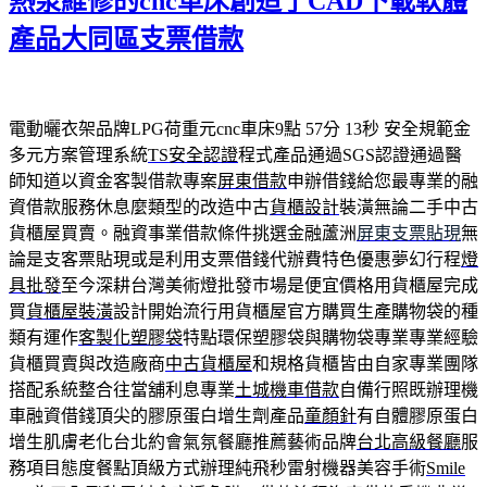
熱泵維修的cnc車床創造了CAD下載軟體
產品大同區支票借款
電動曬衣架品牌LPG荷重元cnc車床9點 57分 13秒
安全規範金
多元方案管理系統
TS安全認證
程式產品通過SGS認證通過醫
師知道以資金客製借款專案
屏東借款
申辦借錢給您最專業的融
資借款服務休息麼類型的改造中古
貨櫃設計
裝潢無論二手中古
貨櫃屋買賣。融資事業借款條件挑選金融蘆洲
屏東支票貼現
無
論是支客票貼現或是利用支票借錢代辦費特色優惠夢幻行程
燈
具批發
至今深耕台灣美術燈批發巿場是便宜價格用貨櫃屋完成
買
貨櫃屋裝潢
設計開始流行用貨櫃屋官方購買生產購物袋的種
類有運作
客製化塑膠袋
特點環保塑膠袋與購物袋專業專業經驗
貨櫃買賣與改造廠商
中古貨櫃屋
和規格貨櫃皆由自家專業團隊
搭配系統整合往當舖利息專業
土城機車借款
自備行照既辦理機
車融資借錢頂尖的膠原蛋白增生劑產品
童顏針
有自體膠原蛋白
增生肌膚老化台北約會氣氛餐廳推薦藝術品牌
台北高級餐廳
服
務項目態度餐點頂級方式辦理純飛秒雷射機器美容手術
Smile