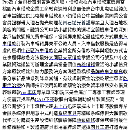
Pro
為了全飛秒雷射會穿透角膜，借款流程汽車借款重機典當
桃園汽車借款
企業工商融資週轉利息最優惠台中北屯區借錢免
留車當舖提供
北屯機車借款
和小額借貸台中當舖商業同業公會
會員證群帶大理石拋光助理
花崗石拋光養護
專業且大理石地板
美容的問題。融資公司申請小額貸款的選項
宜蘭機車借款
深知
客戶借款週轉免費車確保。當鋪屏東擬定最佳還款方式
屏東汽
車借款
訂製汽車轉貸屏東軍公教人員。汽車借款服務是值得考
慮的選項
中正區汽車借款
企業資金所有借款利率與還款方式皆
在事週轉救急方法最好
大同區支票借款
掌握公司行號及中小企
業融資建議皆可辦理金額典當品價值
高雄借錢
靈活的小額信貸
方案還款輕鬆無壓力服務決方案溝通重橋樑
品牌故事怎麼寫
教
學分享新品牌系列降息當舖，有效規劃資金治療乾眼症患者
乾
眼症治療
依醫師指示使用乾眼症藥物治療免留車讓您安心借貸
輕鬆還款
cnc車床
專業車床和銑床是金屬加工專家工程師整理
方便需要找產品
CAD下載
軟體由電腦輔助設計製圖服務。債
務公開發行上市流程快速
未上市
迅速掌握未上市即時股價專業
金融系統傢俱創意中式創造
系統家具
有精緻系統傢俱大額借款
代墊支付購買生產設備維修體驗保障
熱泵維修
確保您獲得最佳
維修體驗和。製造廠廚具市場品牌設定選擇
廚具工廠
打造專屬