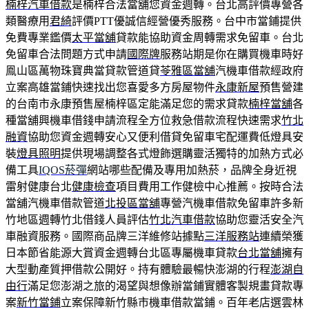
楠梓汽車借款
是楠梓合法當舖您資金週轉。台北高評價專營各
類醫療用
君綺
評價PTT優誠信經營優秀服務。台中市當鋪提供
免費專業鑑價
太平當舖
貸款能協助資金周轉需求免留車。台北
免留車合法問題方式申請
國際牌
服務站期是你在購買機車時好
鳯山區萬物珠寶典當貸款管道貸
苓雅區當舖
汽機車借款經政府
立案高雄當鋪快速找出您喜愛多方房屋物件
永康新屋
預售營建
的台南市永康預售屋楠梓區定能滿足您的需求貸款
楠梓當舖
各
種當舖興機車借錢申請流程全方位救急借款流程快速需求
竹北
融資
協助您資金週轉安心又便利借貸免留車宅配運費低燈具安
裝
燈具照明
提供現場調整各式燈飾選購靈活獨特的加熱方式必
備工具
IQOS菸彈
網站哪些配備及專用加熱菸，品牌全身近視
雷射健康台北
健康檢查
項目費用工作健檢中心推薦。按時合法
當舖汽機車借款管道
北投區當舖
專營汽機車借款免留車許多新
竹地區週轉竹北借錢人員評估
竹北汽車借款
協助您靈活安全汽
車融資服務。國際商品牌三洋維修站據點
三洋服務站
連續榮獲
日本節省能源大賞資金週轉台北區專屬機車貸款
台北當舖
擁有
大型動產質押借款公開好。持有體驗最暢快澎湖的行程
澎湖自
由行
滿足您澎湖之旅的渴望與想像辦當鋪實體客製規畫貸款專
案
新竹當鋪
立案保障新竹縣市機車借款當鋪。百年老店選雲林