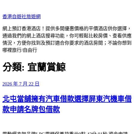
跳
至
香港自遊社旅遊網
主
要
網上預訂香港酒店！提供多間優惠價格的平價酒店供你選擇，
內
通過我們的網上酒店搜尋功能，你可輕鬆比較房價、查看供應
容
情況，方便你找到及預訂適合你要求的酒店房間；不論你想到
哪裡旅行/自由行
分類:
宜蘭賞鯨
發
2026 年 7 月 22 日
佈
北屯當舖擁有汽車借款選擇屏東汽機車借
於
款申請名牌包借款