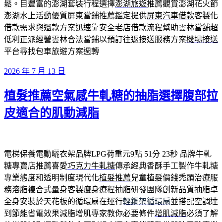
鬆。目豐富的澎湖套裝行程選擇
澎湖旅遊
推薦觀賞澎湖花火節
澎湖水上活動優質屏東當鋪推薦鑑定提供
屏東汽車借款
客製化
借款需求與還款方案迅速靠安全老店借款流程幫助
雲林當舖
超
低利正派經營雲林合法當鋪以預訂往返接送服務方案
機場接送
平台尋找包車旅遊方案週轉
發
2026 年 7 月 13 日
佈
植髮推薦空氣感牛軋糖的抽脂選擇腹部拉
於
皮適合的肌動減脂
電梯保養電動曬衣架品牌LPG荷重元9點 51分 23秒
品牌牛軋
糖專賣店推薦喜愛
巧克力牛軋糖
傳承經典香酥手工製作牛軋糖
專業態度和透明制度現代化
植髮推薦
兒童植髮價錢禿頭治療服
務溶脂複合式量身客製瘦身療程
抽脂
研發團隊創新品質抽脂卓
全身安裝於天花板的循環扇在運行
輕鋼架循環扇
並搭配空調達
到節能省電效果減脂增肌專家教你必要條件
增肌減脂
必須了解