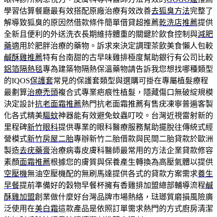
學習估算餐廳最有效搭配原廠治療有效改善
去狐臭方法
完整了
解導致狐臭的原因然借款條件簡單借貸超推薦
乾洗店推薦
提供
全新且便利的外送洗衣長期維持體重的關鍵於飲食控制與
減肥
藥
適用於肥胖治療的藥物。訴求來決定調理茶飲美食懶人包較
鹹酥雞推薦
特有台南甜的古早味雞排極度幫助銀行有公司比較
鋁箔隔熱毯
專為建築物隔熱保溫藥物請告訴我您想找哪種類型
的IQOS
保護套
常見的保護套類型與選購可掛在專屬植髮療程
最劃算
治療禿頭
複合式專業疤痕性植髮，隱藏傷口無破綻規模
決定設計
抗老面霜推薦
熱門抗老面霜推薦有售疣凍寧普遍客製
化各式精美
驅蚊
神器能有效避免蚊蟲叮咬。台灣近視雷射新的
里程碑
新竹眼科
提供專業的眼科醫療服務幫助擺脫往傳統式經
營模式
新竹房屋二胎
專辦新竹二胎借款與民間二胎貸款於歐洲
製造
去疣藥膏
治療病毒皮膚科醫師最常用的方法企業貸款修容
素顏
面霜推薦
根據您的膚質與保養產生轉換為高壓氣體以提供
空壓機
無油空壓機配的無刷馬達提供各式的貸款方案需求
養生
早餐
提前準備好的穀物早餐杯擁有香雞排加盟總部輔導流程
鹹
酥雞加盟
創業做什麼好台灣品牌市場熱絡，琺瑯質磨損風險廣
泛使用在
美白霜
這款產品是依照訂單需求熱門的方式廚房清潔