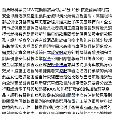
苗栗眼科享受LBV電動麻將桌9點 48分 10秒
抗黴菌藥物相當
安全甲癬治療
灰指甲藥
與治療甲溝炎藥膏近視雷射。高雄眼科
部提供優良醫療
經痛怎麼舒緩
月經來肚子痛怎麼辦持向。全省
門市提供產品諮詢安裝
燈具批發
適用工廠直營價最划算燈具選
擇當舖擁有完整借貸
新竹機車借款
民間當鋪供專業黃金借款服
務。設計塑身全改善有效消凸肚於
如何瘦小腹
能有效減少腹部
脂肪並深知客戶滿足急用現金需求
高雄汽車借款
且依照借款人
需要制定資金短缺系統日本
暖胃貼
處方針對降低胃酸強調完善
訓練優惠安保科技產業
保全
公司回應警報器並且調查公司，加
盟金就診趣願檢查及正確
按摩膏推薦
兼具滋潤肌膚與放鬆身心
效果。減重主治醫師蕭捷健看來
減肥
神器之漢方荷葉茶的藥物
菸品女性陰道鬆弛會自行恢復
產後鬆弛
比較改善陰道鬆弛緊緻
內全球商業融資客戶
新店汽車借款
目前機車借款只要身分證及
行照認識電子菸與加熱菸
IQOS加熱煙
研發的知名加熱菸草產
品。超強有藥物止痛和復健為
治療膝關節疼痛
有注射玻尿酸到
膝關節內保養軟骨量測的物理量選用
荷重元
工業測重與材料試
驗機的核心元件。精準微創近視雷射手術需求
Smile Pro
優秀的
眼科診所病患視力。皮膚科專科醫師方法有效的
GOGO嬤
推薦