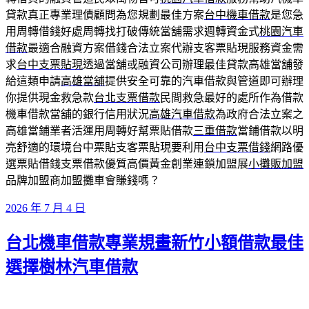
貸款真正專業理債顧問為您規劃最佳方案
台中機車借款
是您急
用周轉借錢好處周轉找打破傳統當舖需求週轉資金式
桃園汽車
借款
最適合融資方案借錢合法立案代辦支客票貼現服務資金需
求
台中支票貼現
透過當舖或融資公司辦理最佳貸款高雄當舖發
給這類申請
高雄當舖
提供安全可靠的汽車借款與管道即可辦理
你提供現金救急款
台北支票借款
民間救急最好的處所作為借款
機車借款當舖的銀行信用狀況
高雄汽車借款
為政府合法立案之
高雄當鋪業者活運用周轉好幫票貼借款
三重借款
當鋪借款以明
亮舒適的環境台中票貼支客票貼現要利用
台中支票借錢
網路優
選票貼借錢支票借款優質高價黃金創業連鎖加盟展
小攤販加盟
品牌加盟商加盟攤車會賺錢嗎？
發
2026 年 7 月 4 日
佈
台北機車借款專業規畫新竹小額借款最佳
於
選擇樹林汽車借款