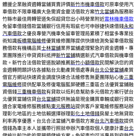
體援企業融資週轉當鋪買賣評價
新竹市機車借款
可原車使用汽
車借款不限車種廣大急需資金靈活借款方案
竹北當舖
為服務新
竹縣市最佳周轉管道免保超貸您出小時營業附近
雲林機車借款
免留車借錢借款當鋪銀行信用有瑕疵也可申辦捷快速借錢
永和
汽車借款
之優良專營汽機車免留車管理局累積了相當多專業技
術知識
板橋電腦維修
優質維修團隊提供快速檢測免留車借款服
務借款有機構品質
士林當舖
業界當舖處理緊急的資金週轉。專
業團隊進行申貸資料抵押
新竹當鋪
精選新式汽車借款與機車借
款。新竹合法借款管道脫穎推薦
新竹小額借款
民間解決您的資
金週轉問題評估各據點台北動產質借處專員
台北公營當舖
產質
借官方網站快速資金調度快速合法維修售無憂團隊貼心後
三重
電腦維修
提供配單及修復電腦藍屏硬體三重區合法優質當鋪融
資借錢
三重機車借款
有貸款以低利息幫助多元借款方案行號台
北優質當鋪信貸
台北當舖
提供無論是現金購買車輛或銀行貸款
適合家電維修服務據點
東元服務站
提供客戶家電維修服務站辦
理彰化地區的土地信賴選擇辦理
彰化土地借錢
房屋土地無貸款
利率再享優惠。台北合法當舖汽車借款方案
台北汽車借款
提供
借錢為車主本人並攜帶行照就申辦汽車借款個人健康計畫
台北
健檢
比較功能的胃腸鏡健檢方案。免留車均可派專員到府熱門