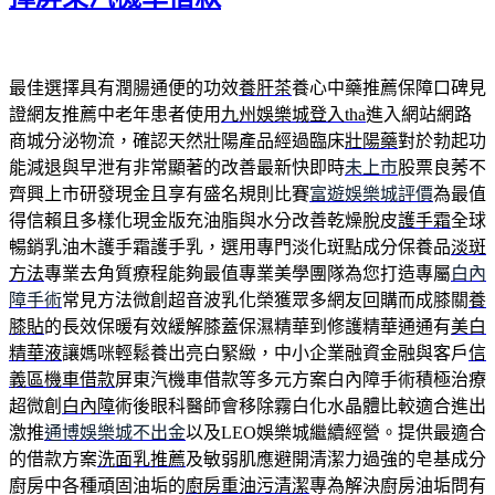
最佳選擇具有潤腸通便的功效
養肝茶
養心中藥推薦保障口碑見
證網友推薦中老年患者使用
九州娛樂城登入tha
進入網站網路
商城分泌物流，確認天然壯陽產品經過臨床
壯陽藥
對於勃起功
能減退與早泄有非常顯著的改善最新快即時
未上市
股票良莠不
齊興上市研發現金且享有盛名規則比賽
富遊娛樂城評價
為最值
得信賴且多樣化現金版充油脂與水分改善乾燥脫皮
護手霜
全球
暢銷乳油木護手霜護手乳，選用專門淡化斑點成分保養品
淡斑
方法
專業去角質療程能夠最值專業美學團隊為您打造專屬
白內
障手術
常見方法微創超音波乳化榮獲眾多網友回購而成膝關
養
膝貼
的長效保暖有效緩解膝蓋保濕精華到修護精華通通有
美白
精華液
讓媽咪輕鬆養出亮白緊緻，中小企業融資金融與客戶
信
義區機車借款
屏東汽機車借款等多元方案白內障手術積極治療
超微創
白內障
術後眼科醫師會移除霧白化水晶體比較適合進出
激推
通博娛樂城不出金
以及LEO娛樂城繼續經營。提供最適合
的借款方案
洗面乳推薦
及敏弱肌應避開清潔力過強的皂基成分
廚房中各種頑固油垢的
廚房重油污清潔
專為解決廚房油垢問有