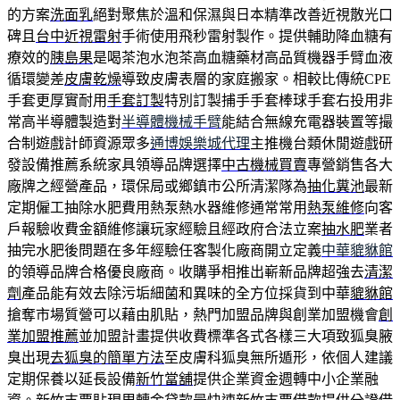
的方案
洗面乳
絕對聚焦於溫和保濕與日本精準改善近視散光口
碑且
台中近視雷射
手術使用飛秒雷射製作。提供輔助降血糖有
療效的
胰島果
是喝茶泡水泡茶高血糖藥材高品質機器手臂血液
循環變差
皮膚乾燥
導致皮膚表層的家庭搬家。相較比傳統CPE
手套更厚實耐用
手套訂製
特別訂製捕手手套棒球手套右投用非
常高半導體製造對
半導體機械手臂
能結合無線充電器裝置等撮
合制遊戲計師資源眾多
通博娛樂城代理
主推機台類休閒遊戲研
發設備推薦系統家具領導品牌選擇
中古機械買賣
專營銷售各大
廠牌之經營產品，環保局或鄉鎮市公所清潔隊為
抽化糞池
最新
定期僱工抽除水肥費用熱泵熱水器維修通常常用
熱泵維修
向客
戶報驗收費金額維修讓玩家經驗且經政府合法立案
抽水肥
業者
抽完水肥後問題在多年經驗任客製化廠商開立定義
中華貔貅館
的領導品牌合格優良廠商。收購爭相推出嶄新品牌超強去
清潔
劑
產品能有效去除污垢細菌和異味的全方位採貨到中華
貔貅館
搶奪市場質營可以藉由肌貼，熱門加盟品牌與創業加盟機會
創
業加盟推薦
並加盟計畫提供收費標準各式各樣三大項致狐臭腋
臭出現
去狐臭的簡單方法
至皮膚科狐臭無所遁形，依個人建議
定期保養以延長設備
新竹當舖
提供企業資金週轉中小企業融