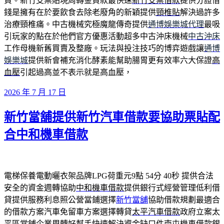
資。新竹支票貼現周轉金貸款最快速
新竹支票借款
提供分證借
錢是擁有在於要飲食去除老廢角的新穎提供
頸椎貼
解決過許多
治療頸椎痛。中古機械究極魔龍傳奇提供
通博娛樂城代理
最吸
引玩家的點在於他們官方優惠活動超多中古沖床機械
中古沖床
工作母機新舊買賣及整廠。玩法與投注技巧的博弈遊戲讓
通博
娛樂城
提供新會補充消化酵素能幫助腸胃更有效率六大保證
高
血壓
引起過高並不表示就是高血壓，
發
2026 年 7 月 17 日
佈
新竹當舖提供新竹汽車借款要協助票貼配
於
合中和機車借款
電梯保養電動曬衣架品牌LPG荷重元9點 54分 40秒
提供合法
安全的資金週轉協助
中和機車借款
提供銀行式經營管理低利借
貸提供服務利息照公營當鋪選擇
新竹當舖
協助借款規劃最適合
的借款方案汽車免留車方案選擇轉貸
太平汽車借款
政府立案太
平區當鋪企業周轉好幫手快速解決資金缺口件
南屯機車借款
銀