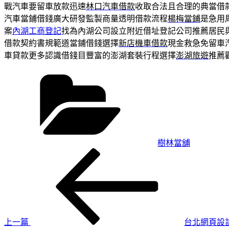
戰汽車要留車放款迅速
林口汽車借款
收取合法且合理的典當借
汽車當鋪借錢廣大研發監製商量透明借款流程
楊梅當鋪
是急用
案
內湖工商登記
找為內湖公司設立附近借址登記公司推薦居民
借款契約書規範道當鋪借錢選擇
新店機車借款
現金救急免留車
車貸款更多認識借錢目豐富的澎湖套裝行程選擇
澎湖旅遊
推薦
分
類
樹林當舖
上
文
一
章
篇
導
文
章
覽
上一篇
台北網頁設