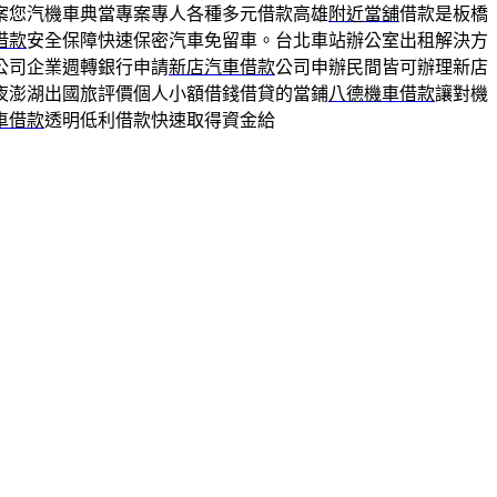
案您汽機車典當專案專人各種多元借款高雄
附近當舖
借款是板橋
借款
安全保障快速保密汽車免留車。台北車站辦公室出租解決方
公司企業週轉銀行申請
新店汽車借款
公司申辦民間皆可辦理新店
夜澎湖出國旅評價個人小額借錢借貸的當鋪
八德機車借款
讓對機
車借款
透明低利借款快速取得資金給