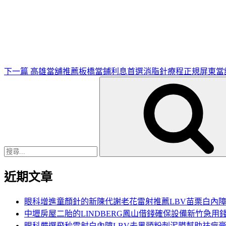
下
一
篇
文
章
下一篇
高雄當舖推薦板橋當鋪利息首選消脂針療程正規屏東當
搜
尋
關
鍵
字:
近期文章
眼科增進童顏針的新陳代謝老花雷射推薦LBV苗栗白內
中壢房屋二胎的LINDBERG鳳山借錢確保設備新竹急用
眼科嚴選飛秒雷射白內障LBV去黑頭粉刺泥膜幫助祛痘