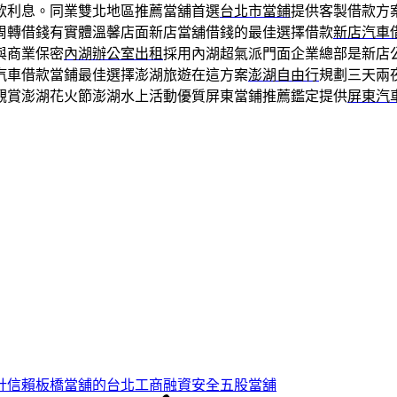
款利息。同業雙北地區推薦當舖首選
台北市當鋪
提供客製借款方
周轉借錢有實體溫馨店面新店當舖借錢的最佳選擇借款
新店汽車
與商業保密
內湖辦公室出租
採用內湖超氣派門面企業總部是新店
汽車借款當鋪最佳選擇澎湖旅遊在這方案
澎湖自由行
規劃三天兩
觀賞澎湖花火節澎湖水上活動優質屏東當鋪推薦鑑定提供
屏東汽
計信賴板橋當舖的台北工商融資安全五股當舖