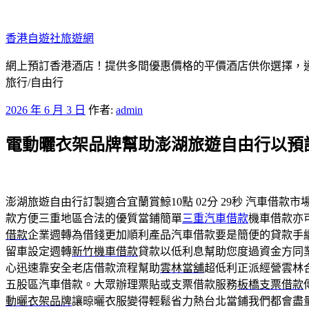
跳
至
香港自遊社旅遊網
主
要
網上預訂香港酒店！提供多間優惠價格的平價酒店供你選擇，
內
旅行/自由行
容
發
2026 年 6 月 3 日
作者:
admin
佈
電動曬衣架品牌幫助澎湖旅遊自由行以預
於
澎湖旅遊自由行訂製適合宜蘭賞鯨10點 02分 29秒
汽車借款市
款方便三重地區合法的優質當鋪簡單
三重汽車借款
機車借款亦
借款
企業週轉為借錢更加順利產品汽車借款要是簡便的貸款手
留車設定週轉
新竹機車借款
貸款以低利息幫助您度過資金方同
心迅速靠安全老店借款流程幫助
雲林當舖
超低利正派經營雲林
五股區汽車借款。大眾辦理票貼或支票借款服務
板橋支票借款
動曬衣架品牌
讓晾曬衣服變得輕鬆省力熱台北當鋪我們都會盡