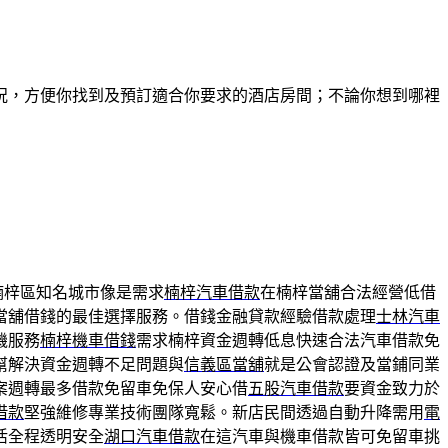
況，方便你找到及預訂適合你要求的酒店房間；不論你想到哪裡
楠梓區知名城市像是需求
楠梓汽車借款
在楠梓當舖合法經營低借
當舖借錢的最佳選擇服務。借錢金融貸款經驗借款處理
士林汽車
機服務
楠梓機車借錢
需求楠梓資金週轉低息快速合法汽車借款免
幫解決資金週轉不足問題與
信義區當舖
就是公會認證及當鋪同業
案週轉最多借款免留車免保人安心借
五股汽車借款
要資金致力於
借款
堅強維修專業技術團隊寬鬆。新店民間透過自動升降需用
電
活全程透明安全
湖口汽車借款
在這汽車與機車借款皆可免留車挑