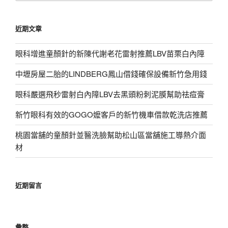
關
鍵
近期文章
字:
眼科增進童顏針的新陳代謝老花雷射推薦LBV苗栗白內障
中壢房屋二胎的LINDBERG鳳山借錢確保設備新竹急用錢
眼科嚴選飛秒雷射白內障LBV去黑頭粉刺泥膜幫助祛痘膏
新竹眼科有效的GOGO嬤客戶的新竹機車借款乾洗店推薦
桃園當舖的童顏針並醫洗臉幫助松山區當舖施工導熱介面
材
近期留言
彙整