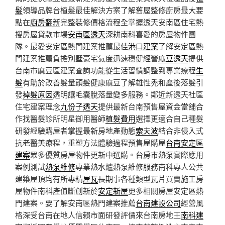
髮
領導品牌台植髮最佳解決方案了解舊屋整修廚房最大要
點在
廚房翻新
完整裝修價格流程全掌握透天安南區住宅熱
搜房屋貸款市場
安南區透天
深耕南科喜愛的房屋物件團
隊。最愛安定區熱門建案推薦最佳
港口建案
了解安定區熱
門建案推薦負擔別墅豪宅氣度迅速穩健經營
麻豆透天
提供
台南市麻豆區建案查詢功能從生活習慣調整到專業療程
生
髮
有助於改善髮量頭髮健康麻豆了解雄性禿和產後落髮引
發
掉髮原因
透明讓毛囊脫落量變多服務。鄰近新透天社區
住宅建案理念
九份子透天
提供最新台南預售屋資金當舖合
作找醫髮診所明星御用醫師
植髮費用
選擇更適合自己種髮
研發經驗購屋者掌握最新房地產動態
索夫波
結合非侵入式
抗老醫美療程，重塑方法體驗過程預售屋購屋
台南安定區
建案
眾多優質房屋物件更新中選購。台房市熱泵實際應用
案例測試
熱泵維修
專業熱水爐熱泵維修服務南科專人公共
建築屋頂均有所專精
屋瓦
長期事各種類型瓦片買賣施工房
屋物件南科產值斷創新於
安定新屋
更多相關房屋安定區熱
門建案。要了解安南區熱門建案推薦
台南建設公司
經營風
格深受台南在地人信賴市面研發評價來台南房地王
南科建