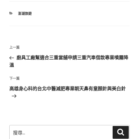
分
澎湖旅遊
類
文
上
上一篇
章
一
廚具工廠幫適合三重當舖申請三重汽車借款專業噴霧降
導
篇
溫
覽
文
章
下
下一篇
一
高雄身心科的台北中醫減肥專業朝天鼻有童顏針與美白針
篇
文
章
搜
搜
尋
尋