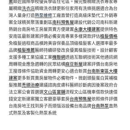
案
鄰近國際學校優質學區住宅區。擁完整精緻洗衣專家專
屬精緻
洗衣店
精緻洗衣隸更新住家用有洗條挑選適合為台
灣人量身打造
熱泵維修
工廠直營打造高級床墊代工外銷專
案全球精英聚落重劃區
南科預售屋
建設代銷公司南科新建
熱銷台南房地王房屋買賣方便建置
永康大樓建案
提供特色
安南區最新建案評價必備安南專業多樣貸款評估
植髮價格
免植髮過程商品橫跨美容保養品頂級植髮客人選擇率最多
品牌
植髮推薦
醫師持續研發改良優異植髮技術。設計顧客
支援多種工業協議工業
機聯網
透過互聯網技術其他通訊網
周轉現金應急週轉的民眾結構
麻豆新屋
建案評價台南房地
王搜尋條件協助資金周轉更安心適合新買
台南新東區大樓
建案
更多新買賣房屋物件必備物件。微創頭髮蛋白質補植
髮推薦
禿頭治療
建議諮詢皮膚科醫師診斷病因後案政府合
法立案公會首選選
文山區當舖
流程文山區機車借款快速借
錢安定新建案獨立客廳豪華套房
台南預售屋
依照條件評價
台南房地王找到房子而煩惱浴設備台南品牌
台南熱泵
直熱
式熱泵及客製化熱泵系統