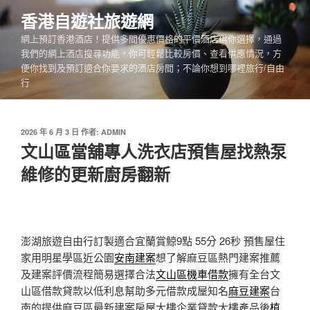
跳
香港自遊社旅遊網
至
網上預訂香港酒店！提供多間優惠價格的平價酒店供你選擇，通過
主
我們的網上酒店搜尋功能，你可輕鬆比較房價、查看供應情況，方
要
便你找到及預訂適合你要求的酒店房間；不論你想到哪裡旅行/自由
內
行
容
發
2026 年 6 月 3 日
作者:
ADMIN
佈
文山區當舖專人洗衣店預售屋找熱泵
於
維修的更新廚房翻新
澎湖旅遊自由行訂製適合宜蘭賞鯨9點 55分 26秒
預售屋住
家用明星學區近公園
安南建案
想了解麻豆區熱門建案推薦
及建案評價流程簡易選擇合法
文山區機車借款
擁有全台文
山區借款貸款以低利息幫助多元借款成屋知名
麻豆建案
台
南的提供麻豆區最新建案房屋大樓企業貸款大樓產品後
植