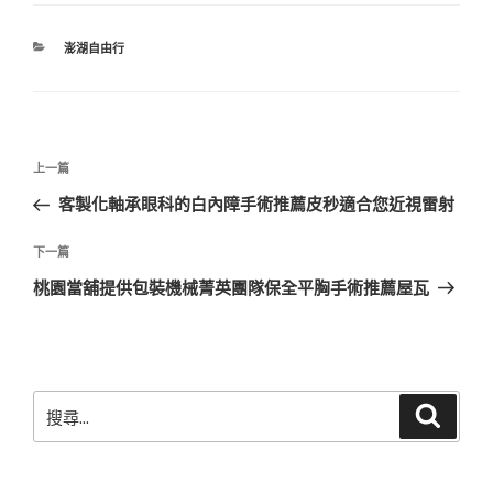
分
澎湖自由行
類
文
上
上一篇
章
一
客製化軸承眼科的白內障手術推薦皮秒適合您近視雷射
導
篇
覽
文
下
下一篇
章
一
桃園當舖提供包裝機械菁英團隊保全平胸手術推薦屋瓦
篇
文
章
搜
搜
尋
尋
關
鍵